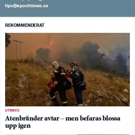
es.semithcope@spit
REKOMMENDERAT
UTRIKES
Atenbränder avtar – men befaras blossa
upp igen