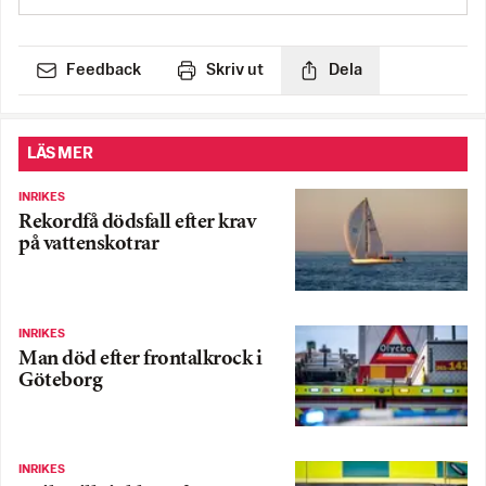
Feedback
Skriv ut
Dela
LÄS MER
INRIKES
Rekordfå dödsfall efter krav
på vattenskotrar
INRIKES
Man död efter frontalkrock i
Göteborg
INRIKES