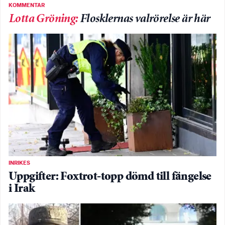
KOMMENTAR
Lotta Gröning
:
Flosklernas valrörelse är här
INRIKES
Uppgifter: Foxtrot-topp dömd till fängelse
i Irak