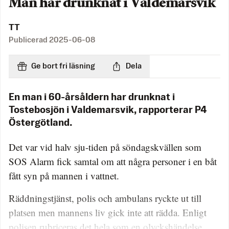
Man har drunknat i Valdemarsvik
TT
Publicerad
2025-06-08
Ge bort fri läsning
Dela
En man i 60-årsåldern har drunknat i
Tostebosjön i Valdemarsvik, rapporterar P4
Östergötland.
Det var vid halv sju-tiden på söndagskvällen som
SOS Alarm fick samtal om att några personer i en båt
fått syn på mannen i vattnet.
Räddningstjänst, polis och ambulans ryckte ut till
platsen men mannens liv gick inte att rädda. Enligt
polisen rubriceras det hela som en olyckshändelse.