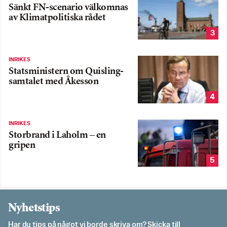
Sänkt FN-scenario välkomnas
av Klimatpolitiska rådet
3
INRIKES
Statsministern om Quisling-
samtalet med Åkesson
4
INRIKES
Storbrand i Laholm – en
gripen
5
Nyhetstips
Har du tips på något vi borde skriva om? Skicka till