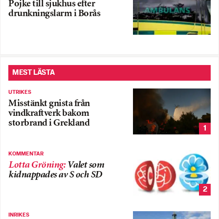
Pojke till sjukhus efter
drunkningslarm i Borås
MEST LÄSTA
UTRIKES
Misstänkt gnista från
vindkraftverk bakom
storbrand i Grekland
1
KOMMENTAR
Lotta Gröning
:
Valet som
kidnappades av S och SD
2
INRIKES