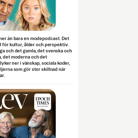
mer än bara en modepodcast. Det
 för kultur, ålder och perspektiv.
ga och det gamla, det svenska och
, det moderna och det
 dyker ner i vänskap, sociala koder,
jerna som gör stor skillnad när
ar.