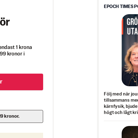
EPOCH TIMES 
ör
endast 1 krona
99 kronor i
r
Följ med när jou
tillsammans med
kärnfysik, bjuder
högt och lågt kr
19 kronor.