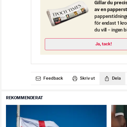
Gillar du preci
av en pappers
papperstidning
för endast 1 kr
du vill – ingen 
Ja, tack!
Feedback
Skriv ut
Dela
REKOMMENDERAT