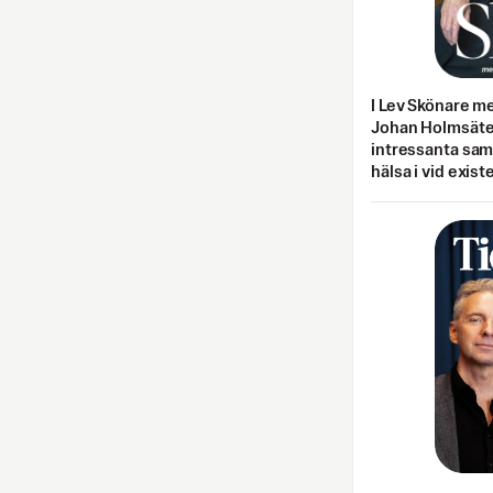
I Lev Skönare m
Johan Holmsäter
intressanta sa
hälsa i vid exist