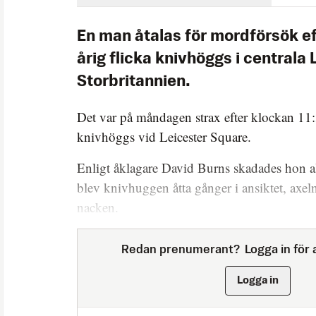
En man åtalas för mordförsök eft
årig flicka knivhöggs i centrala 
Storbritannien.
Det var på måndagen strax efter klockan 11
knivhöggs vid Leicester Square.
Enligt åklagare David Burns skadades hon all
blev knivhuggen åtta gånger i ansiktet, axe
nacken.
Redan prenumerant?
Logga in för a
Logga in