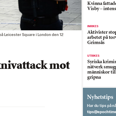
Kvinna fattade
Visby – inten
INRIKES
Aktivister st
 på Leicester Square i London den 12
arbetet på tor
Grimsås
UTRIKES
Syriska krimi
knivattack mot
nätverk smug
människor till
gripna
Nyhetstips
Har du tips på nå
es.semithcope@