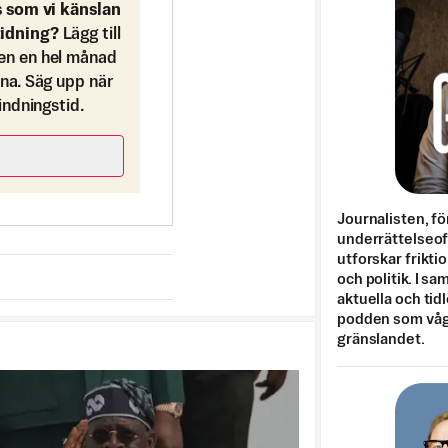
s som vi känslan
tidning?
Lägg till
en en hel månad
ona. Säg upp när
bindningstid.
Journalisten, fö
underrättelseo
utforskar frikti
och politik. I s
aktuella och tid
podden som vågar
gränslandet.