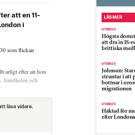
er att en 11-
LÄS MER
London i
UTRIKES
Högsta domst
att dra in IS-
brittiska me
:30 som flickan
UTRIKES
varligt efter att hon
Johnson: Sta
struntar i att
ln, handleden och
bottnar i oro
migrationen
UTRIKES
tt läsa vidare.
Häktad för m
efter Londona