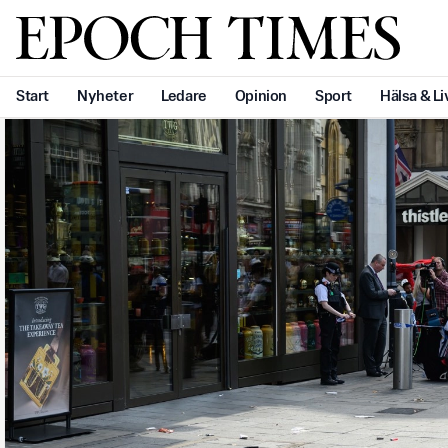
Svenska Epoch Times
Start
Nyheter
Ledare
Opinion
Sport
Hälsa & Li