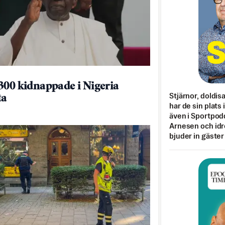
300 kidnappade i Nigeria
Stjärnor, doldis
ta
har de sin plats 
även i Sportpod
Arnesen och idr
bjuder in gäster