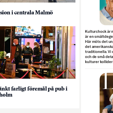
sion i centrala Malmö
Kulturchock är 
är en smältdegel
Här möts det un
det amerikanska
traditionella. Vi
och de små detal
kulturer kollider
änkt farligt föremål på pub i
kholm