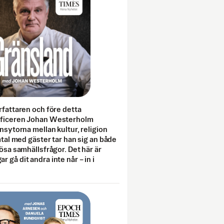
rfattaren och före detta
fficeren Johan Westerholm
onsytorna mellan kultur, religion
amtal med gäster tar han sig an både
lösa samhällsfrågor. Det här är
 gå dit andra inte når – in i