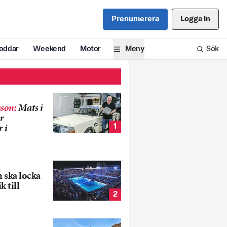
Prenumerera
Logga in
oddar
Weekend
Motor
Meny
Sök
son
:
Mats i
r
1
 i
 ska locka
k till
2