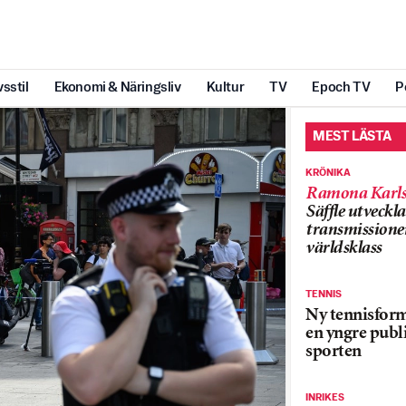
vsstil
Ekonomi & Näringsliv
Kultur
TV
Epoch TV
P
MEST LÄSTA
KRÖNIKA
Ramona Karls
Säffle utveckla
transmissioner
världsklass
TENNIS
Ny tennisform
en yngre publi
sporten
INRIKES