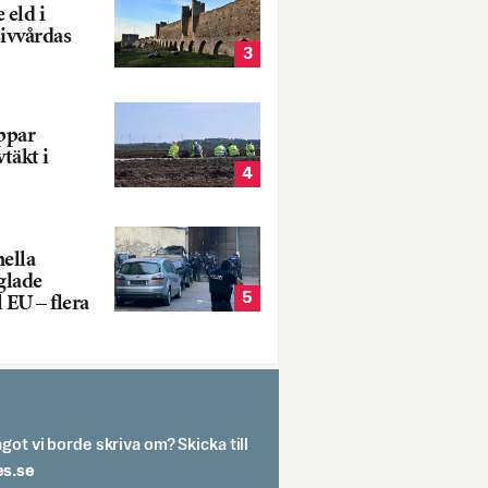
 eld i
sivvårdas
3
oppar
vtäkt i
4
nella
glade
5
 EU – flera
got vi borde skriva om? Skicka till
spit