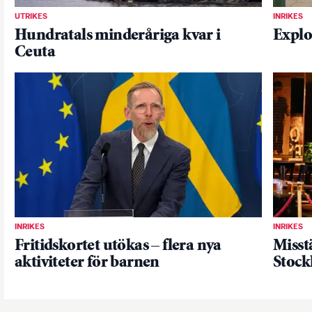
UTRIKES
INRIKES
Hundratals minderåriga kvar i
Explo
Ceuta
INRIKES
INRIKES
Fritidskortet utökas – flera nya
Misst
aktiviteter för barnen
Stoc