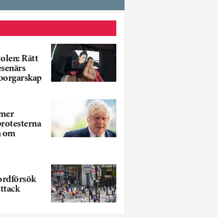
olen: Rätt
resenärs
dborgarskap
rmer
 protesterna
n om
ordförsök
ttack