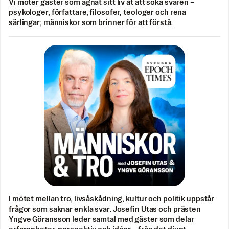
Vi möter gäster som ägnat sitt liv åt att söka svaren –
psykologer, författare, filosofer, teologer och rena
särlingar; människor som brinner för att förstå.
I mötet mellan tro, livsåskådning, kultur och politik uppstår
frågor som saknar enkla svar. Josefin Utas och prästen
Yngve Göransson leder samtal med gäster som delar