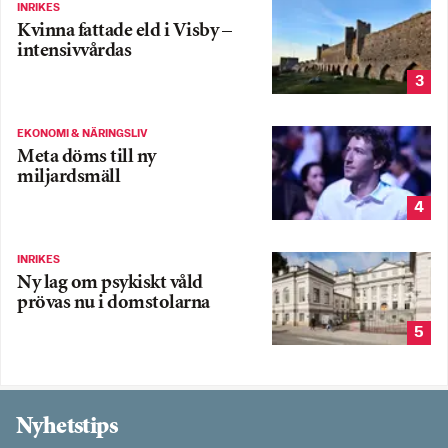
INRIKES
Kvinna fattade eld i Visby –
intensivvårdas
3
EKONOMI & NÄRINGSLIV
Meta döms till ny
miljardsmäll
4
INRIKES
Ny lag om psykiskt våld
prövas nu i domstolarna
5
Nyhetstips