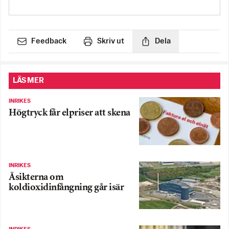
Feedback
Skriv ut
Dela
LÄS MER
INRIKES
Högtryck får elpriser att skena
INRIKES
Åsikterna om
koldioxidinfångning går isär