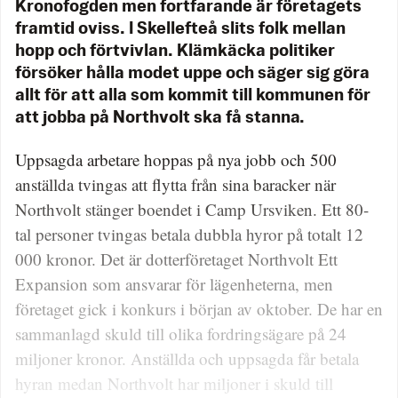
Kronofogden men fortfarande är företagets
framtid oviss. I Skellefteå slits folk mellan
hopp och förtvivlan. Klämkäcka politiker
försöker hålla modet uppe och säger sig göra
allt för att alla som kommit till kommunen för
att jobba på North­volt ska få stanna.
Uppsagda arbetare hoppas på nya jobb och 500
anställda tvingas att flytta från sina baracker när
Northvolt stänger boendet i Camp Ursviken. Ett 80-
tal personer tvingas betala dubbla hyror på totalt 12
000 kronor. Det är dotterföretaget Northvolt Ett
Expansion som ansvarar för lägenheterna, men
företaget gick i konkurs i början av oktober. De har en
sammanlagd skuld till olika fordringsägare på 24
miljoner kronor. Anställda och uppsagda får betala
hyran medan Northvolt har miljoner i skuld till