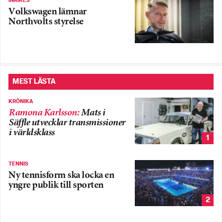
INRIKES
Volkswagen lämnar
Northvolts styrelse
MEST LÄSTA
KRÖNIKA
Ramona Karlsson
:
Mats i
Säffle utvecklar transmissioner
i världsklass
1
TENNIS
Ny tennisform ska locka en
yngre publik till sporten
2