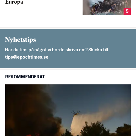
Europa
5
Nyhetstips
Har du tips på något vi borde skriva om? Skicka till
es.semithcope@spit
REKOMMENDERAT