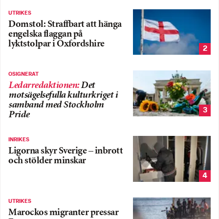
UTRIKES
Domstol: Straffbart att hänga
engelska flaggan på
lyktstolpar i Oxfordshire
2
OSIGNERAT
Ledarredaktionen
:
Det
motsägelsefulla kulturkriget i
samband med Stockholm
3
Pride
INRIKES
Ligorna skyr Sverige – inbrott
och stölder minskar
4
UTRIKES
Marockos migranter pressar