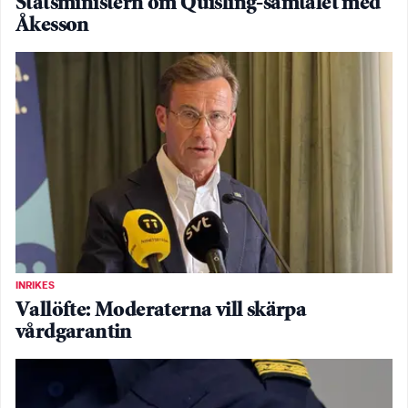
Statsministern om Quisling-samtalet med
Åkesson
INRIKES
Vallöfte: Moderaterna vill skärpa
vårdgarantin