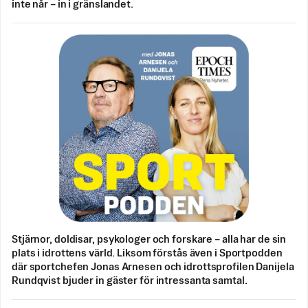
inte når – in i gränslandet.
Stjärnor, doldisar, psykologer och forskare – alla har de sin
plats i idrottens värld. Liksom förstås även i Sportpodden
där sportchefen Jonas Arnesen och idrottsprofilen Danijela
Rundqvist bjuder in gäster för intressanta samtal.