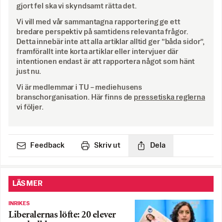
gjort fel ska vi skyndsamt rätta det.
Vi vill med vår sammantagna rapportering ge ett
bredare perspektiv på samtidens relevanta frågor.
Detta innebär inte att alla artiklar alltid ger ”båda sidor”,
framförallt inte korta artiklar eller intervjuer där
intentionen endast är att rapportera något som hänt
just nu.
Vi är medlemmar i TU – mediehusens
branschorganisation. Här finns de
pressetiska reglerna
vi följer.
Feedback
Skriv ut
Dela
LÄS MER
INRIKES
Liberalernas löfte: 20 elever