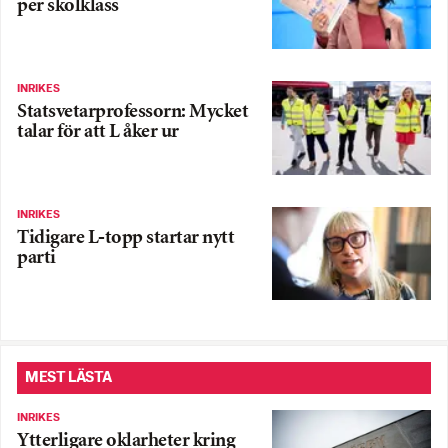
per skolklass
INRIKES
Statsvetarprofessorn: Mycket
talar för att L åker ur
INRIKES
Tidigare L-topp startar nytt
parti
MEST LÄSTA
INRIKES
Ytterligare oklarheter kring