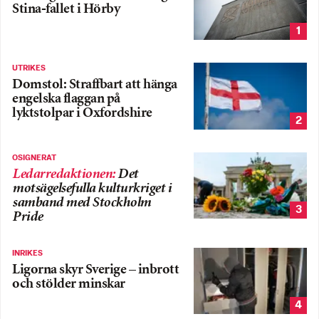
Stina-fallet i Hörby
1
UTRIKES
Domstol: Straffbart att hänga
engelska flaggan på
lyktstolpar i Oxfordshire
2
OSIGNERAT
Ledarredaktionen
:
Det
motsägelsefulla kulturkriget i
samband med Stockholm
3
Pride
INRIKES
Ligorna skyr Sverige – inbrott
och stölder minskar
4