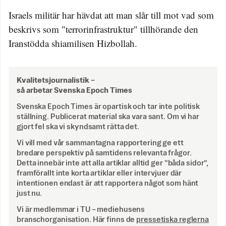
Israels militär har hävdat att man slår till mot vad som
beskrivs som "terrorinfrastruktur" tillhörande den
Iranstödda shiamilisen Hizbollah.
Kvalitetsjournalistik –
så arbetar Svenska Epoch Times
Svenska Epoch Times är opartisk och tar inte politisk
ställning. Publicerat material ska vara sant. Om vi har
gjort fel ska vi skyndsamt rätta det.
Vi vill med vår sammantagna rapportering ge ett
bredare perspektiv på samtidens relevanta frågor.
Detta innebär inte att alla artiklar alltid ger ”båda sidor”,
framförallt inte korta artiklar eller intervjuer där
intentionen endast är att rapportera något som hänt
just nu.
Vi är medlemmar i TU – mediehusens
branschorganisation. Här finns de
pressetiska reglerna