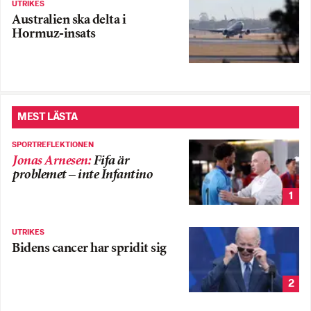
UTRIKES
Australien ska delta i
Hormuz-insats
MEST LÄSTA
SPORTREFLEKTIONEN
Jonas Arnesen
:
Fifa är
problemet – inte Infantino
1
UTRIKES
Bidens cancer har spridit sig
2