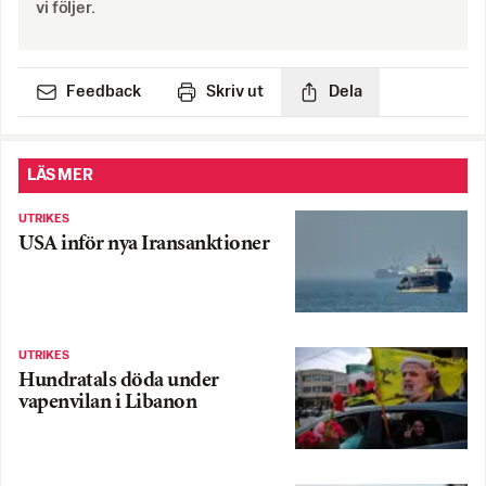
vi följer.
Feedback
Skriv ut
Dela
LÄS MER
UTRIKES
USA inför nya Iransanktioner
UTRIKES
Hundratals döda under
vapenvilan i Libanon