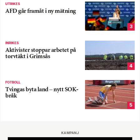
UTRIKES
AFD går framåt i ny mätning
3
INRIKES
Aktivister stoppar arbetet på
torvtäkt i Grimsås
4
FOTBOLL
Tvingas byta land – nytt SOK-
bråk
5
KAMPANJ