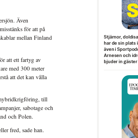
tersjön. Även
misstänks för att på
skablar mellan Finland
Stjärnor, doldis
har de sin plats 
även i Sportpod
Arnesen och idr
r att ett fartyg av
bjuder in gäster
nkare med 300 meter
rstå att det kan vålla
hybridkrigföring, till
mpanjer, sabotage och
land och Polen.
ller fred, sade han.