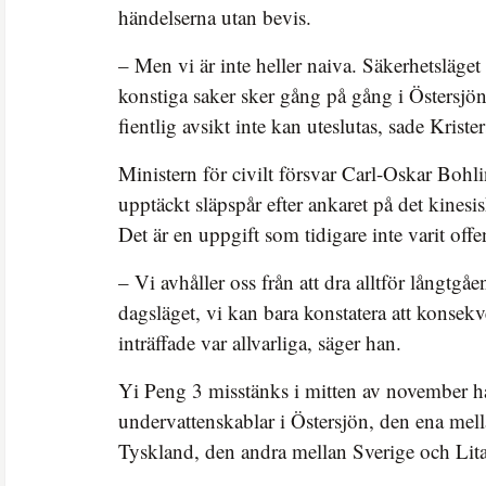
händelserna utan bevis.
– Men vi är inte heller naiva. Säkerhetsläget
konstiga saker sker gång på gång i Östersjön, 
fientlig avsikt inte kan uteslutas, sade Kriste
Ministern för civilt försvar Carl-Oskar Bohl
upptäckt släpspår efter ankaret på det kinesi
Det är en uppgift som tidigare inte varit offe
– Vi avhåller oss från att dra alltför långtgåen
dagsläget, vi kan bara konstatera att konsek
inträffade var allvarliga, säger han.
Yi Peng 3 misstänks i mitten av november h
undervattenskablar i Östersjön, den ena mel
Tyskland, den andra mellan Sverige och Lit