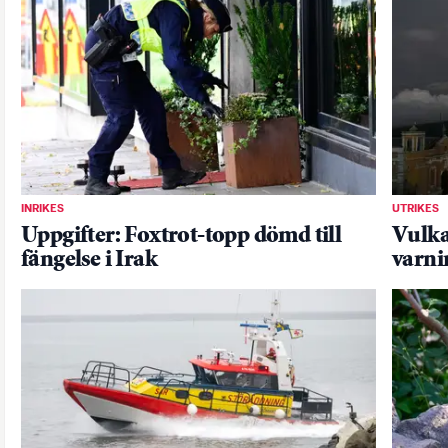
INRIKES
UTRIKES
Uppgifter: Foxtrot-topp dömd till
Vulka
fängelse i Irak
varni