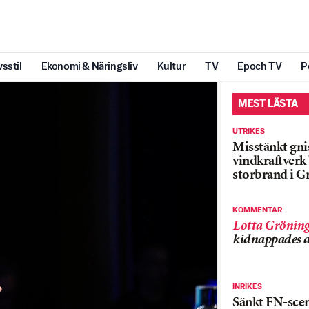
vsstil
Ekonomi & Näringsliv
Kultur
TV
Epoch TV
P
MEST LÄSTA
UTRIKES
Misstänkt gnis
vindkraftver
storbrand i G
KOMMENTAR
Lotta Grönin
kidnappades a
INRIKES
Sänkt FN-sce