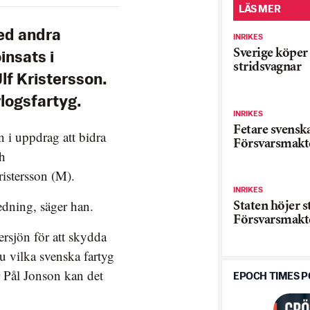
LÄS MER
ed andra
INRIKES
Sverige köper
oinsats i
stridsvagnar
lf Kristersson.
rlogsfartyg.
INRIKES
Fetare svensk
i uppdrag att bidra
Försvarsmakt
ch
istersson (M).
INRIKES
edning, säger han.
Staten höjer s
Försvarsmakt
ersjön för att skydda
u vilka svenska fartyg
r Pål Jonson kan det
EPOCH TIMES 