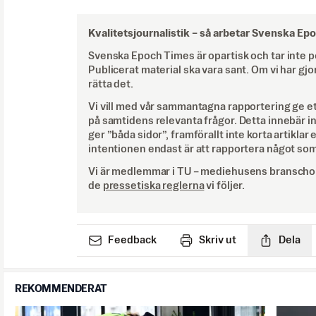
Kvalitetsjournalistik –
så arbetar Svenska Ep
Svenska Epoch Times är opartisk och tar inte pol
Publicerat material ska vara sant. Om vi har gjo
rätta det.
Vi vill med vår sammantagna rapportering ge e
på samtidens relevanta frågor. Detta innebär inte 
ger ”båda sidor”, framförallt inte korta artiklar 
intentionen endast är att rapportera något som
Vi är medlemmar i TU – mediehusens branschor
de
pressetiska reglerna
vi följer.
Feedback
Skriv ut
Dela
REKOMMENDERAT