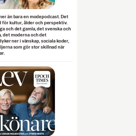
mer än bara en modepodcast. Det
 för kultur, ålder och perspektiv.
ga och det gamla, det svenska och
, det moderna och det
 dyker ner i vänskap, sociala koder,
jerna som gör stor skillnad när
ar.