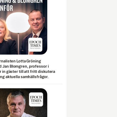
rnalisten Lotta Gröning
 Jan Blomgren, professor i
 in gäster till att fritt diskutera
ing aktuella samhällsfrågor.