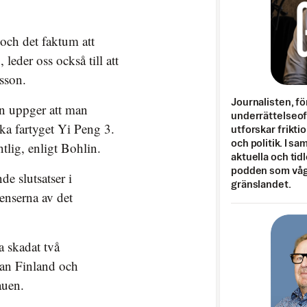
 och det faktum att
leder oss också till att
rsson.
Journalisten, fö
in uppger att man
underrättelseo
ska fartyget Yi Peng 3.
utforskar frikti
och politik. I s
ntlig, enligt Bohlin.
aktuella och tid
podden som vågar
de slutsatser i
gränslandet.
venserna av det
a skadat två
lan Finland och
auen.