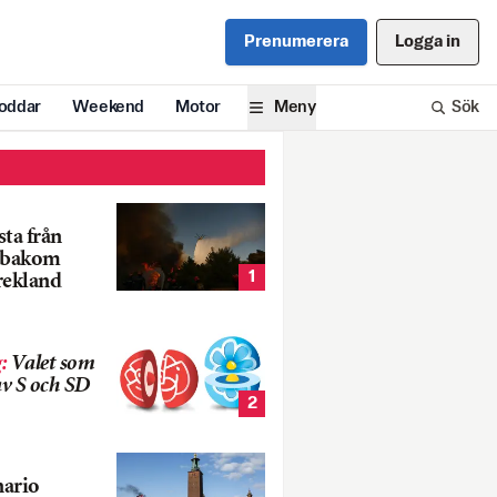
Prenumerera
Logga in
oddar
Weekend
Motor
Meny
Sök
ta från
k bakom
1
rekland
g
:
Valet som
v S och SD
2
nario