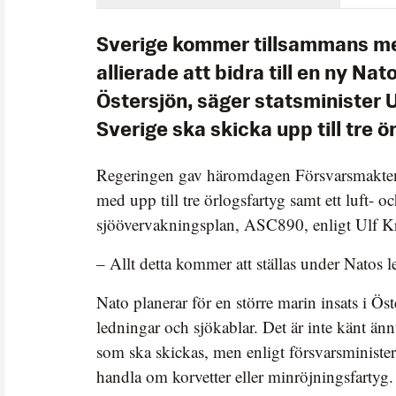
Sverige kommer tillsammans m
allierade att bidra till en ny Nat
Östersjön, säger statsminister U
Sverige ska skicka upp till tre ö
Regeringen gav häromdagen Försvarsmakten 
med upp till tre örlogsfartyg samt ett luft- o
sjöövervakningsplan, ASC890, enligt Ulf Kr
– Allt detta kommer att ställas under Natos l
Nato planerar för en större marin insats i Öst
ledningar och sjökablar. Det är inte känt änn
som ska skickas, men enligt försvarsministe
handla om korvetter eller minröjningsfartyg.