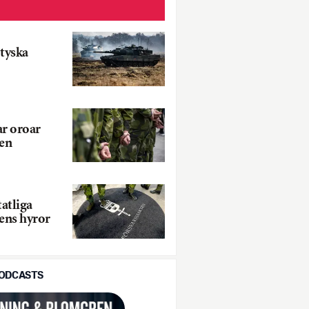
 tyska
ar oroar
en
tatliga
ens hyror
PODCASTS