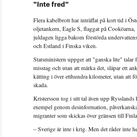
"Inte fred"
Flera kabelbrott har inträffat på kort tid i Ös
oljetankern, Eagle S, flaggat på Cooköarna, 
juldagen ligga bakom förstörda undervatten
och Estland i Finska viken.
Statsministern uppger att "ganska lite" talar fö
misstag och utan att märka det, släpar ett a
kätting i över etthundra kilometer, utan att fö
skada.
Kristersson tog i sitt tal även upp Rysslands 
exempel genom desinformation, påverkanska
migranter som skickas över gränsen till Fin
– Sverige är inte i krig. Men det råder inte he