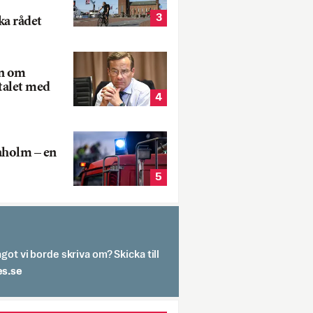
3
ka rådet
rn om
talet med
4
aholm – en
5
got vi borde skriva om? Skicka till
spit