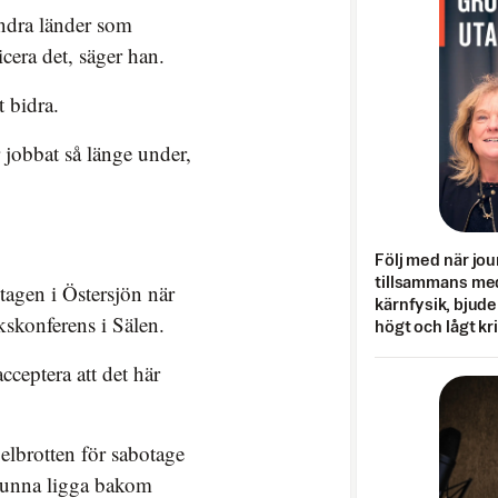
andra länder som
era det, säger han.
t bidra.
 jobbat så länge under,
Följ med när jou
tillsammans med
tagen i Östersjön när
kärnfysik, bjuder
kskonferens i Sälen.
högt och lågt kr
cceptera att det här
belbrotten för sabotage
kunna ligga bakom