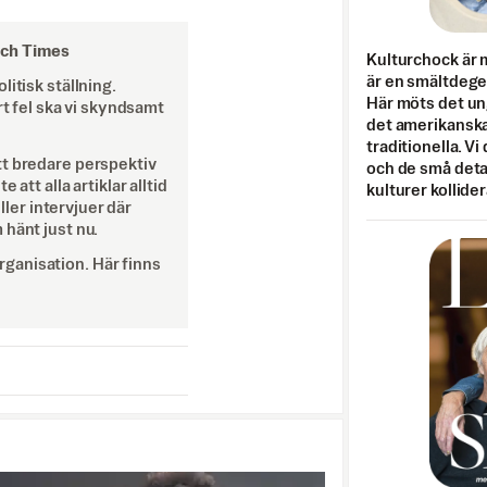
och Times
Kulturchock är 
är en smältdegel
itisk ställning.
Här möts det un
rt fel ska vi skyndsamt
det amerikanska
traditionella. Vi
tt bredare perspektiv
och de små detal
att alla artiklar alltid
kulturer kollider
eller intervjuer där
 hänt just nu.
ganisation. Här finns