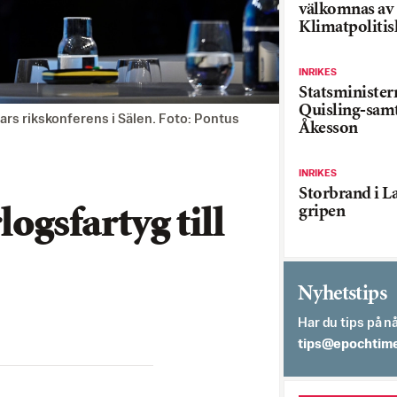
välkomnas av
Klimatpolitis
INRIKES
Statsministe
Quisling-sam
vars rikskonferens i Sälen. Foto: Pontus
Åkesson
INRIKES
Storbrand i L
gripen
logsfartyg till
Nyhetstips
Har du tips på nå
es.semithcope@