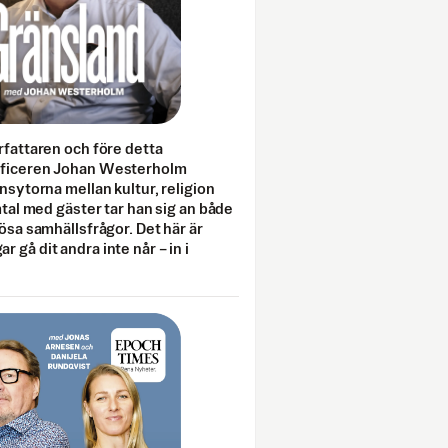
rfattaren och före detta
fficeren Johan Westerholm
onsytorna mellan kultur, religion
amtal med gäster tar han sig an både
lösa samhällsfrågor. Det här är
 gå dit andra inte når – in i