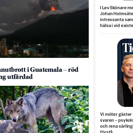
I Lev Skönare m
Johan Holmsäter
intressanta sa
hälsa i vid exist
nutbrott i Guatemala – röd
ng utfärdad
Vi möter gäster 
svaren – psykolo
och rena särling
förstå.