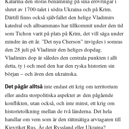
Katarina den storas benämning på sina erövringar i
slutet av 1700-talet i södra Ukraina och på Krim.
Därtill finns också självfallet den helige Vladimirs
katedral och alltsammans har tillkommit under den tid
som Tichon varit på plats på Krim, det vill säga under
mindre än ett år. ”Det nya Cherson” invigdes i somras
den 28 juli på Vladimir den heliges dopdag.
Vladimirs dop är således den centrala punkten i allt
detta, ty i och med den har den ryska historien sin
början – och även den ukrainska.
inte endast ett krig om territorium
Det pågår alltså
eller andra storpolitiska aspekter av den pågående
konflikten, utan också, och inte minst, ett krig om
historietolkning mellan de två länderna. Det hela
handlar om vem som är den rättmätiga arvtagaren till
Kievriket Rus. Är det Ryssland eller Ukraina?