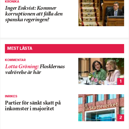
KRÖNIKA
Inger Enkvist: Kommer
korruptionen att fälla den
spanska regeringen?
MEST LÄSTA
KOMMENTAR
Lotta Gröning
:
Flosklernas
valrörelse är här
1
INRIKES
Partier för sänkt skatt på
inkomster i majoritet
2