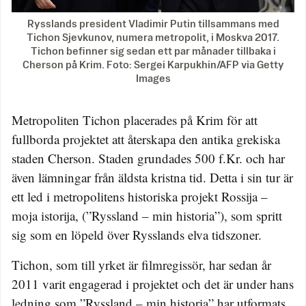
Rysslands president Vladimir Putin tillsammans med
Tichon Sjevkunov, numera metropolit, i Moskva 2017.
Tichon befinner sig sedan ett par månader tillbaka i
Cherson på Krim. Foto: Sergei Karpukhin/AFP via Getty
Images
Metropoliten Tichon placerades på Krim för att
fullborda projektet att återskapa den antika grekiska
staden Cherson. Staden grundades 500 f.Kr. och har
även lämningar från äldsta kristna tid. Detta i sin tur är
ett led i metropolitens historiska projekt Rossija –
moja istorija, (”Ryssland – min historia”), som spritt
sig som en löpeld över Rysslands elva tidszoner.
Tichon, som till yrket är filmregissör, har sedan år
2011 varit engagerad i projektet och det är under hans
ledning som ”Ryssland – min historia” har utformats