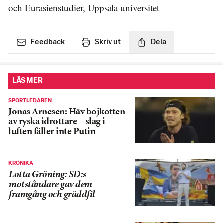
och Eurasienstudier, Uppsala universitet
Feedback
Skriv ut
Dela
LÄS MER
SPORTLEDAREN
Jonas Arnesen: Häv bojkotten
av ryska idrottare – slag i
luften fäller inte Putin
KRÖNIKA
Lotta Gröning: SD:s
motståndare gav dem
framgång och gräddfil