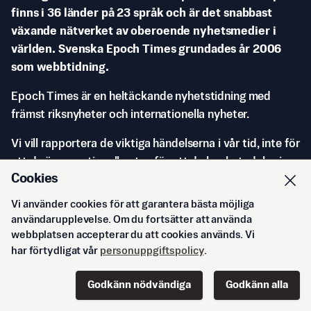
finns i 36 länder på 23 språk och är det snabbast
växande nätverket av oberoende nyhetsmedier i
världen. Svenska Epoch Times grundades år 2006
som webbtidning.
Epoch Times är en heltäckande nyhetstidning med
främst riksnyheter och internationella nyheter.
Vi vill rapportera de viktiga händelserna i vår tid, inte för
att de är sensationella utan för att de har betydelse i
Cookies
ett långsiktigt perspektiv.
Vi använder cookies för att garantera bästa möjliga
Vi vill upprätthålla universella mänskliga värden,
användarupplevelse. Om du fortsätter att använda
rättigheter och friheter i det vi publicerar. Svenska
webbplatsen accepterar du att cookies används. Vi
Epoch Times är medlem i Tidningsutgivarna (TU) och är
har förtydligat vår
personuppgiftspolicy
.
av ”särskild vikt för mediemångfalden” enligt
Mediestödsnämnden.
Godkänn nödvändiga
Godkänn alla
Start
Innehåll
Podd
Senaste
Logga in