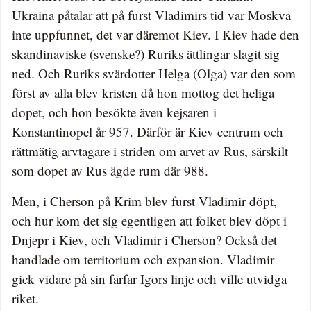
Ukraina påtalar att på furst Vladimirs tid var Moskva
inte uppfunnet, det var däremot Kiev. I Kiev hade den
skandinaviske (svenske?) Ruriks ättlingar slagit sig
ned. Och Ruriks svärdotter Helga (Olga) var den som
först av alla blev kristen då hon mottog det heliga
dopet, och hon besökte även kejsaren i
Konstantinopel år 957. Därför är Kiev centrum och
rättmätig arvtagare i striden om arvet av Rus, särskilt
som dopet av Rus ägde rum där 988.
Men, i Cherson på Krim blev furst Vladimir döpt,
och hur kom det sig egentligen att folket blev döpt i
Dnjepr i Kiev, och Vladimir i Cherson? Också det
handlade om territorium och expansion. Vladimir
gick vidare på sin farfar Igors linje och ville utvidga
riket.