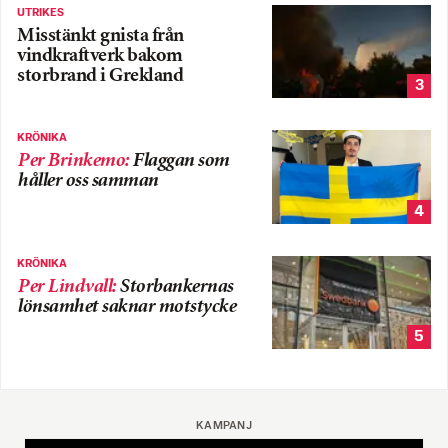
UTRIKES
Misstänkt gnista från
vindkraftverk bakom
storbrand i Grekland
3
KRÖNIKA
Per Brinkemo
:
Flaggan som
håller oss samman
4
KRÖNIKA
Per Lindvall
:
Storbankernas
lönsamhet saknar motstycke
5
KAMPANJ