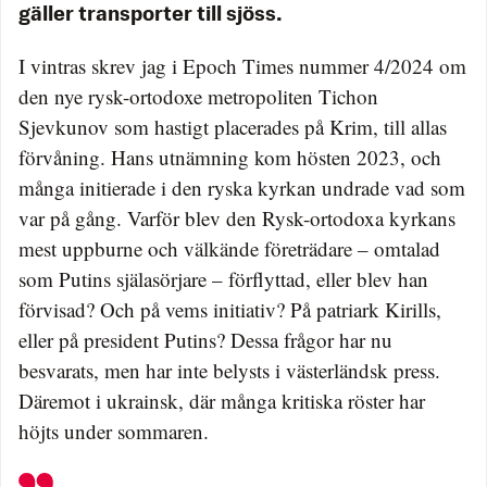
gäller transporter till sjöss.
I vintras skrev jag i Epoch Times nummer 4/2024 om
den nye rysk-ortodoxe metropoliten Tichon
Sjevkunov som hastigt placerades på Krim, till allas
förvåning. Hans utnämning kom hösten 2023, och
många initierade i den ryska kyrkan undrade vad som
var på gång. Varför blev den Rysk-ortodoxa kyrkans
mest uppburne och välkände företrädare – omtalad
som Putins själasörjare – förflyttad, eller blev han
förvisad? Och på vems initiativ? På patriark Kirills,
eller på president Putins? Dessa frågor har nu
besvarats, men har inte belysts i västerländsk press.
Däremot i ukrainsk, där många kritiska röster har
höjts under sommaren.