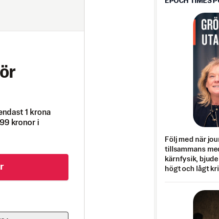
EPOCH TIMES 
ör
endast 1 krona
99 kronor i
Följ med när jou
tillsammans med
kärnfysik, bjuder
r
högt och lågt kr