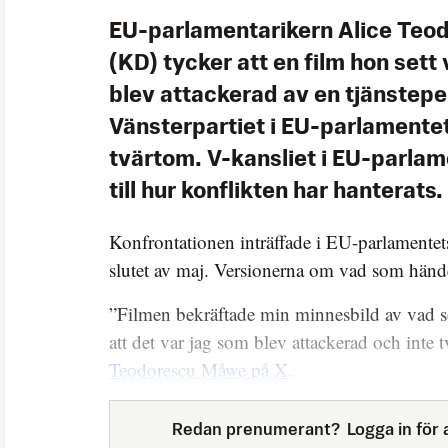
EU-parlamentarikern Alice Te
(KD) tycker att en film hon sett 
blev attackerad av en tjänstepe
Vänsterpartiet i EU-parlamentet 
tvärtom. V-kansliet i EU-parlame
till hur konflikten har hanterats.
Konfrontationen inträffade i EU-parlamentets 
slutet av maj. Versionerna om vad som hände
”Filmen bekräftade min minnesbild av vad so
att det var jag som blev attackerad och inte
Teodorescu Måwe på X
.
Redan prenumerant?
Logga in för a