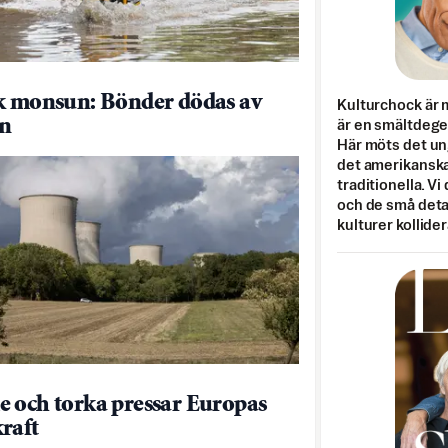
k monsun: Bönder dödas av
Kulturchock är 
en
är en smältdegel
Här möts det un
det amerikanska
traditionella. Vi
och de små detal
kulturer kollider
 och torka pressar Europas
raft