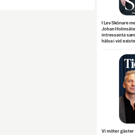
I Lev Skönare m
Johan Holmsäter
intressanta sa
hälsa i vid exist
Vi möter gäster 