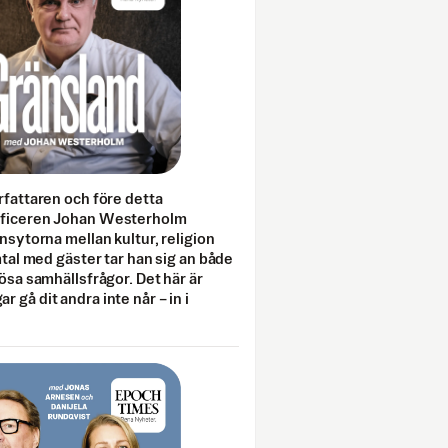
rfattaren och före detta
fficeren Johan Westerholm
onsytorna mellan kultur, religion
amtal med gäster tar han sig an både
lösa samhällsfrågor. Det här är
 gå dit andra inte når – in i