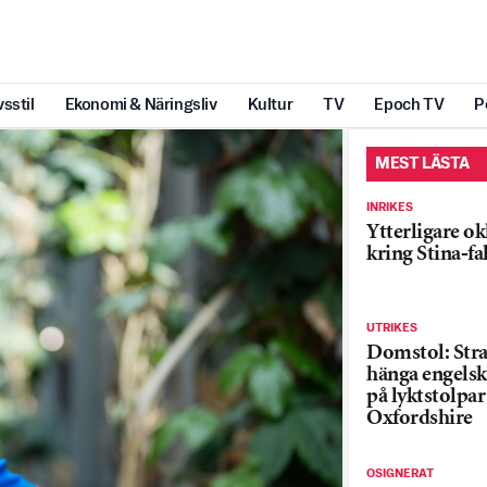
vsstil
Ekonomi & Näringsliv
Kultur
TV
Epoch TV
P
MEST LÄSTA
INRIKES
Ytterligare ok
kring Stina-fa
UTRIKES
Domstol: Straf
hänga engelsk
på lyktstolpar 
Oxfordshire
OSIGNERAT