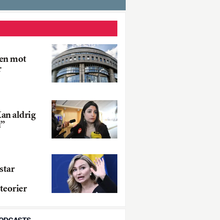
ken mot
r
an aldrig
d”
star
teorier