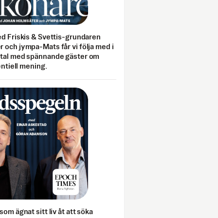
ed Friskis & Svettis-grundaren
 och jympa-Mats får vi följa med i
mtal med spännande gäster om
entiell mening.
som ägnat sitt liv åt att söka