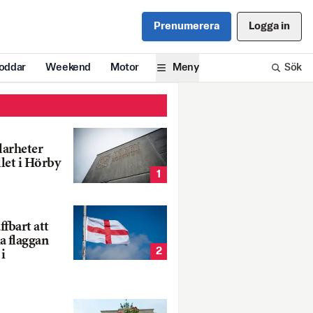
Prenumerera
Logga in
oddar
Weekend
Motor
Meny
Sök
larheter
llet i Hörby
1
fbart att
a flaggan
2
i