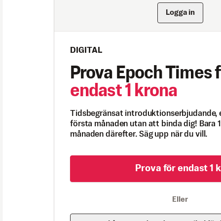
Logga in
DIGITAL
Prova Epoch Times f
endast 1 krona
Tidsbegränsat introduktionserbjudande, 
första månaden utan att binda dig! Bara 1
månaden därefter. Säg upp när du vill.
Prova för endast 1 k
Eller