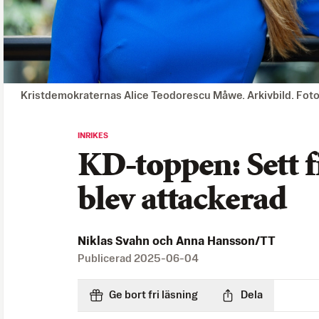
Kristdemokraternas Alice Teodorescu Måwe. Arkivbild. Fot
INRIKES
KD-toppen: Sett f
blev attackerad
Niklas Svahn och Anna Hansson/TT
Publicerad
2025-06-04
Ge bort fri läsning
Dela