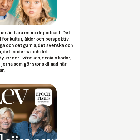
mer än bara en modepodcast. Det
 för kultur, ålder och perspektiv.
ga och det gamla, det svenska och
, det moderna och det
 dyker ner i vänskap, sociala koder,
jerna som gör stor skillnad när
ar.