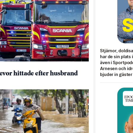
Stjärnor, doldis
har de sin plats 
även i Sportpod
Arnesen och idr
evor hittade efter husbrand
bjuder in gäster