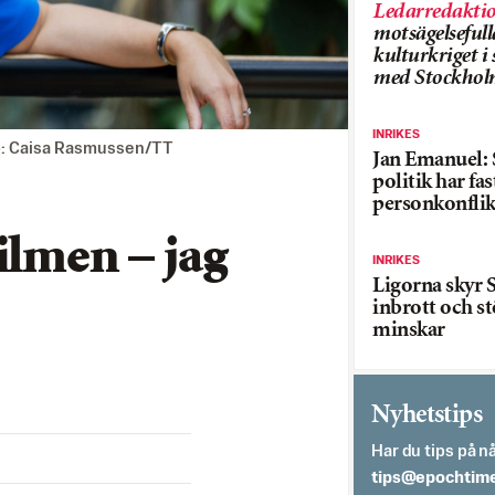
Ledarredakti
motsägelsefull
kulturkriget 
med Stockhol
INRIKES
o: Caisa Rasmussen/TT
Jan Emanuel: 
politik har fas
personkonflik
ilmen – jag
INRIKES
Ligorna skyr S
inbrott och st
minskar
Nyhetstips
Har du tips på nå
es.semithcope@