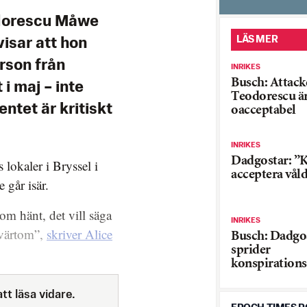
odorescu Måwe
LÄS MER
visar att hon
rson från
INRIKES
Busch: Attac
i maj – inte
Teodorescu ä
ntet är kritiskt
oacceptabel
INRIKES
Dadgostar: ”K
lokaler i Bryssel i
acceptera vål
 går isär.
m hänt, det vill säga
INRIKES
 tvärtom”,
skriver Alice
Busch: Dadgo
sprider
konspirations
tt läsa vidare.