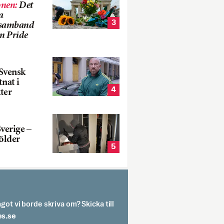
onen
:
Det
a
3
i samband
m Pride
Svensk
tnat i
4
ter
verige –
ölder
5
got vi borde skriva om? Skicka till
spit