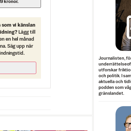
19 kronor.
s som vi känslan
tidning?
Lägg till
en en hel månad
ona. Säg upp när
bindningstid.
Journalisten, fö
underrättelseo
utforskar frikti
och politik. I s
aktuella och tid
podden som vågar
gränslandet.