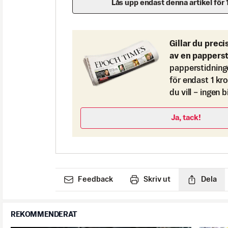
Lås upp endast denna artikel för 
Gillar du preci
av en pappers
papperstidning
för endast 1 kr
du vill – ingen 
Ja, tack!
Feedback
Skriv ut
Dela
REKOMMENDERAT