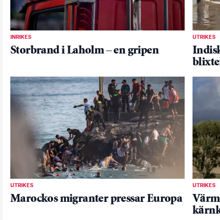
INRIKES
UTRIKES
Storbrand i Laholm – en gripen
Indis
blixt
UTRIKES
UTRIKES
Marockos migranter pressar Europa
Värme
kärnk