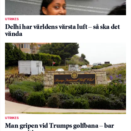
UTRIKES
Delhi har världens värsta luft – så ska det
vända
UTRIKES
Man gripen vid Trumps golfbana – bar