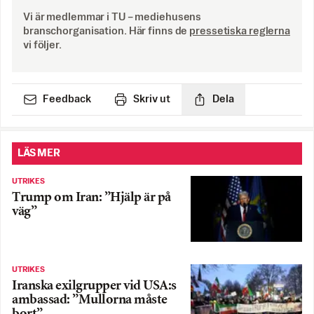
Vi är medlemmar i TU – mediehusens
branschorganisation. Här finns de
pressetiska reglerna
vi följer.
Feedback
Skriv ut
Dela
LÄS MER
UTRIKES
Trump om Iran: ”Hjälp är på
väg”
UTRIKES
Iranska exilgrupper vid USA:s
ambassad: ”Mullorna måste