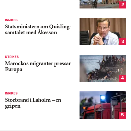
2
INRIKES
Statsministern om Quisling-
samtalet med Åkesson
3
UTRIKES
Marockos migranter pressar
Europa
4
INRIKES
Storbrand i Laholm – en
gripen
5