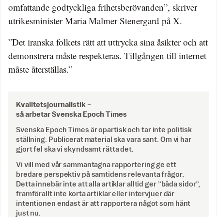
omfattande godtyckliga frihetsberövanden”, skriver
utrikesminister Maria Malmer Stenergard på X.
”Det iranska folkets rätt att uttrycka sina åsikter och att
demonstrera måste respekteras. Tillgången till internet
måste återställas.”
Kvalitetsjournalistik –
så arbetar Svenska Epoch Times
Svenska Epoch Times är opartisk och tar inte politisk
ställning. Publicerat material ska vara sant. Om vi har
gjort fel ska vi skyndsamt rätta det.
Vi vill med vår sammantagna rapportering ge ett
bredare perspektiv på samtidens relevanta frågor.
Detta innebär inte att alla artiklar alltid ger ”båda sidor”,
framförallt inte korta artiklar eller intervjuer där
intentionen endast är att rapportera något som hänt
just nu.