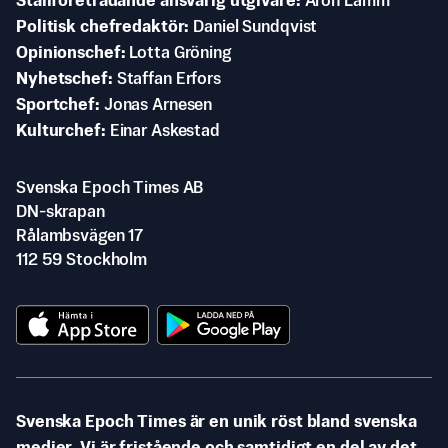
Ställföreträdande ansvarig utgivare
Aron Lamm
Politisk chefredaktör
Daniel Sundqvist
Opinionschef
Lotta Gröning
Nyhetschef
Staffan Erfors
Sportchef
Jonas Arnesen
Kulturchef
Einar Askestad
Svenska Epoch Times AB
DN-skrapan
Rålambsvägen 17
112 59 Stockholm
Svenska Epoch Times är en unik röst bland svenska