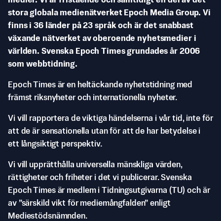
medier. Vi är fristående och samtidigt en del av det
stora globala medienätverket Epoch Media Group. Vi
finns i 36 länder på 23 språk och är det snabbast
växande nätverket av oberoende nyhetsmedier i
världen. Svenska Epoch Times grundades år 2006
som webbtidning.
Epoch Times är en heltäckande nyhetstidning med
främst riksnyheter och internationella nyheter.
Vi vill rapportera de viktiga händelserna i vår tid, inte för
att de är sensationella utan för att de har betydelse i
ett långsiktigt perspektiv.
Vi vill upprätthålla universella mänskliga värden,
rättigheter och friheter i det vi publicerar. Svenska
Epoch Times är medlem i Tidningsutgivarna (TU) och är
av ”särskild vikt för mediemångfalden” enligt
Mediestödsnämnden.