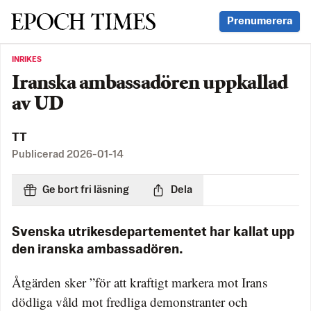
Svenska Epoch Times
Prenumerera
INRIKES
Iranska ambassadören uppkallad
av UD
TT
Publicerad
2026-01-14
Ge bort fri läsning
Dela
Svenska utrikesdepartementet har kallat upp
den iranska ambassadören.
Åtgärden sker ”för att kraftigt markera mot Irans
dödliga våld mot fredliga demonstranter och