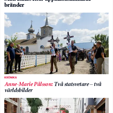
bränder
KRÖNIKA
Anne-Marie Pålsson
:
Två statsvetare – två
världsbilder