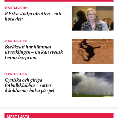
SPORTLEDAREN
RF ska stödja idrotten – inte
hota den
SPORTLEDAREN
Byråkrati har hämmat
utvecklingen – nu kan svensk
tennis börja om
SPORTLEDAREN
Cyniska och giriga
fotbollsklubbar – sätter
åskådarnas hälsa på spel
MEST LÄSTA