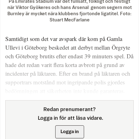
På Emirates Stadium var det fullsatt, folkligt och festligt
när Viktor Gyökeres och hans Arsenal genom segern mot
Burnley är mycket nära klubbens fjortonde ligatitel. Foto:
Stuart MecFarlane
Samtidigt som det var avspark där kom på Gamla
Ullevi i Göteborg beskedet att derbyt mellan Örgryte
och Göteborg brutits efter endast 39 minuters spel. Då
hade det redan varit flera korta avbrott på grund av
incidenter på läktaren. Efter en brand på läktaren och
supportrars motstånd mot ingripande polis gjordes
bedömningen att säkerheten inte kunde garanteras.
Redan prenumerant?
Logga in för att läsa vidare.
Logga in