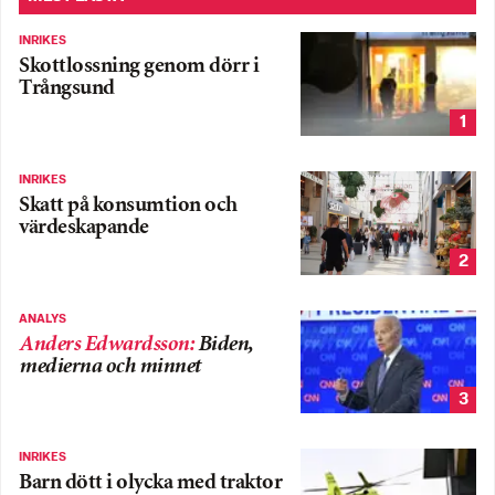
INRIKES
Skottlossning genom dörr i
Trångsund
1
INRIKES
Skatt på konsumtion och
värdeskapande
2
ANALYS
Anders Edwardsson
:
Biden,
medierna och minnet
3
INRIKES
Barn dött i olycka med traktor