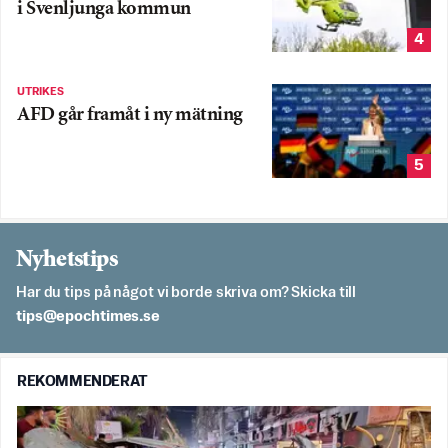
i Svenljunga kommun
4
UTRIKES
AFD går framåt i ny mätning
5
Nyhetstips
Har du tips på något vi borde skriva om? Skicka till
es.semithcope@spit
REKOMMENDERAT