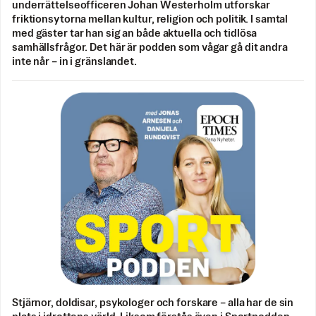
underrättelseofficeren Johan Westerholm utforskar
friktionsytorna mellan kultur, religion och politik. I samtal
med gäster tar han sig an både aktuella och tidlösa
samhällsfrågor. Det här är podden som vågar gå dit andra
inte når – in i gränslandet.
Stjärnor, doldisar, psykologer och forskare – alla har de sin