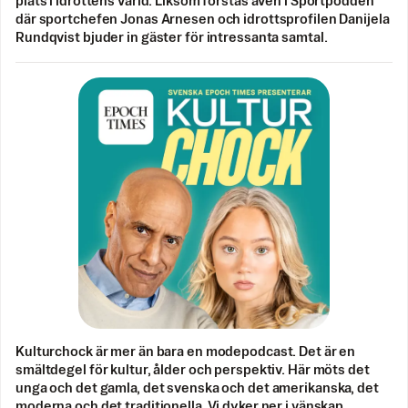
plats i idrottens värld. Liksom förstås även i Sportpodden
där sportchefen Jonas Arnesen och idrottsprofilen Danijela
Rundqvist bjuder in gäster för intressanta samtal.
Kulturchock är mer än bara en modepodcast. Det är en
smältdegel för kultur, ålder och perspektiv. Här möts det
unga och det gamla, det svenska och det amerikanska, det
moderna och det traditionella. Vi dyker ner i vänskap,