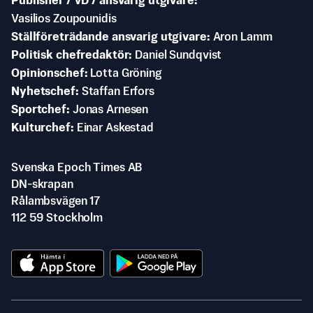
Publisher / VD / ansvarig utgivare
Vasilios Zoupounidis
Ställföreträdande ansvarig utgivare
Aron Lamm
Politisk chefredaktör
Daniel Sundqvist
Opinionschef
Lotta Gröning
Nyhetschef
Staffan Erfors
Sportchef
Jonas Arnesen
Kulturchef
Einar Askestad
Svenska Epoch Times AB
DN-skrapan
Rålambsvägen 17
112 59 Stockholm