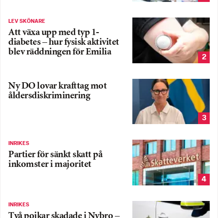
LEV SKÖNARE
Att växa upp med typ 1-
diabetes – hur fysisk aktivitet
blev räddningen för Emilia
2
Ny DO lovar krafttag mot
åldersdiskriminering
3
INRIKES
Partier för sänkt skatt på
inkomster i majoritet
4
INRIKES
Två pojkar skadade i Nybro –