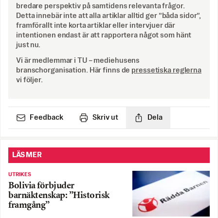
bredare perspektiv på samtidens relevanta frågor.
Detta innebär inte att alla artiklar alltid ger ”båda sidor”,
framförallt inte korta artiklar eller intervjuer där
intentionen endast är att rapportera något som hänt
just nu.
Vi är medlemmar i TU – mediehusens
branschorganisation. Här finns de
pressetiska reglerna
vi följer.
Feedback
Skriv ut
Dela
LÄS MER
UTRIKES
Bolivia förbjuder
barnäktenskap: ”Historisk
framgång”