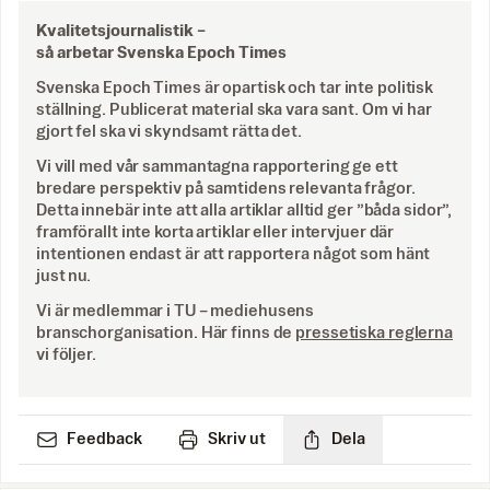
Kvalitetsjournalistik –
så arbetar Svenska Epoch Times
Svenska Epoch Times är opartisk och tar inte politisk
ställning. Publicerat material ska vara sant. Om vi har
gjort fel ska vi skyndsamt rätta det.
Vi vill med vår sammantagna rapportering ge ett
bredare perspektiv på samtidens relevanta frågor.
Detta innebär inte att alla artiklar alltid ger ”båda sidor”,
framförallt inte korta artiklar eller intervjuer där
intentionen endast är att rapportera något som hänt
just nu.
Vi är medlemmar i TU – mediehusens
branschorganisation. Här finns de
pressetiska reglerna
vi följer.
Feedback
Skriv ut
Dela