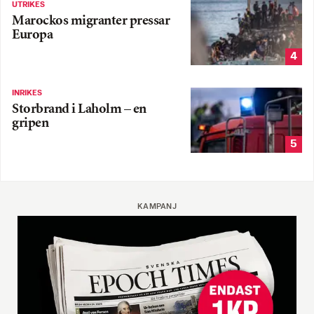
UTRIKES
Marockos migranter pressar
Europa
4
INRIKES
Storbrand i Laholm – en
gripen
5
KAMPANJ