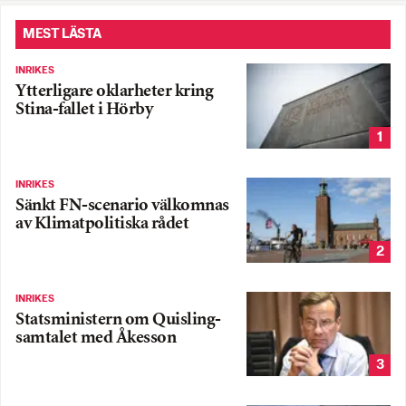
MEST LÄSTA
INRIKES
Ytterligare oklarheter kring
Stina-fallet i Hörby
1
INRIKES
Sänkt FN-scenario välkomnas
av Klimatpolitiska rådet
2
INRIKES
Statsministern om Quisling-
samtalet med Åkesson
3