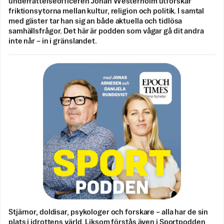
underrättelseofficeren Johan Westerholm utforskar
friktionsytorna mellan kultur, religion och politik. I samtal
med gäster tar han sig an både aktuella och tidlösa
samhällsfrågor. Det här är podden som vågar gå dit andra
inte når – in i gränslandet.
Stjärnor, doldisar, psykologer och forskare – alla har de sin
plats i idrottens värld. Liksom förstås även i Sportpodden