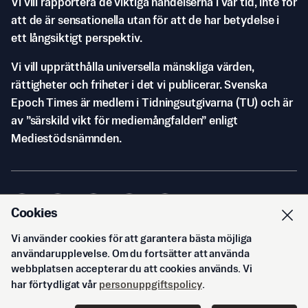
Vi vill rapportera de viktiga händelserna i vår tid, inte för
att de är sensationella utan för att de har betydelse i
ett långsiktigt perspektiv.
Vi vill upprätthålla universella mänskliga värden,
rättigheter och friheter i det vi publicerar. Svenska
Epoch Times är medlem i Tidningsutgivarna (TU) och är
av ”särskild vikt för mediemångfalden” enligt
Mediestödsnämnden.
Cookies
Vi använder cookies för att garantera bästa möjliga
© Svenska Epoch Times AB
2026
användarupplevelse. Om du fortsätter att använda
webbplatsen accepterar du att cookies används. Vi
har förtydligat vår
personuppgiftspolicy
.