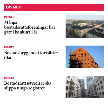
LÄS MER
INRIKES
Många
bostadsrättsföreningar har
gått i konkurs i år
INRIKES
Bostadsbyggandet fortsätter
öka
INRIKES
Bostadsrättsstyrelser ska
slippa tunga registret