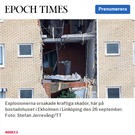
Svenska Epoch Times
Prenumerera
Explosionerna orsakade kraftiga skador, här på
bostadshuset i Ekholmen i Linköping den 26 september.
Foto: Stefan Jerrevång/TT
INRIKES