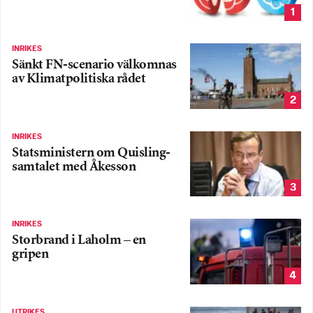
1
INRIKES
Sänkt FN-scenario välkomnas
av Klimatpolitiska rådet
2
INRIKES
Statsministern om Quisling-
samtalet med Åkesson
3
INRIKES
Storbrand i Laholm – en
gripen
4
UTRIKES