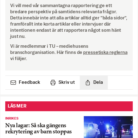
Vi vill med vår sammantagna rapportering ge ett
bredare perspektiv på samtidens relevanta frågor.
Detta innebär inte att alla artiklar alltid ger ”båda sidor”,
framförallt inte korta artiklar eller intervjuer där
intentionen endast är att rapportera något som hänt
just nu.
Vi är medlemmar i TU – mediehusens
branschorganisation. Här finns de
pressetiska reglerna
vi följer.
Feedback
Skriv ut
Dela
LÄS MER
INRIKES
Nya lagar: Så ska gängens
rekrytering av barn stoppas