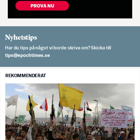
Nyhetstips
Har du tips på något vi borde skriva om? Skicka till
es.semithcope@spit
REKOMMENDERAT