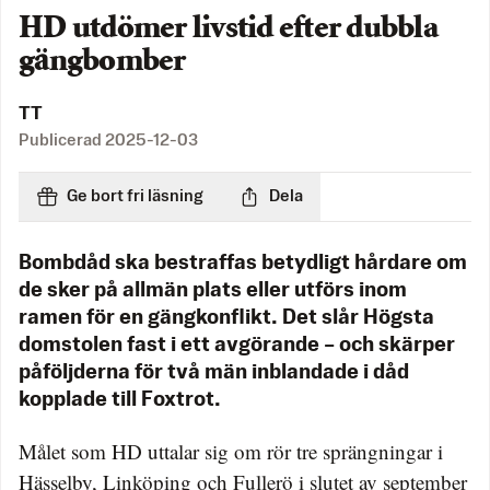
HD utdömer livstid efter dubbla
gängbomber
TT
Publicerad
2025-12-03
Ge bort fri läsning
Dela
Bombdåd ska bestraffas betydligt hårdare om
de sker på allmän plats eller utförs inom
ramen för en gängkonflikt. Det slår Högsta
domstolen fast i ett avgörande – och skärper
påföljderna för två män inblandade i dåd
kopplade till Foxtrot.
Målet som HD uttalar sig om rör tre sprängningar i
Hässelby, Linköping och Fullerö i slutet av september