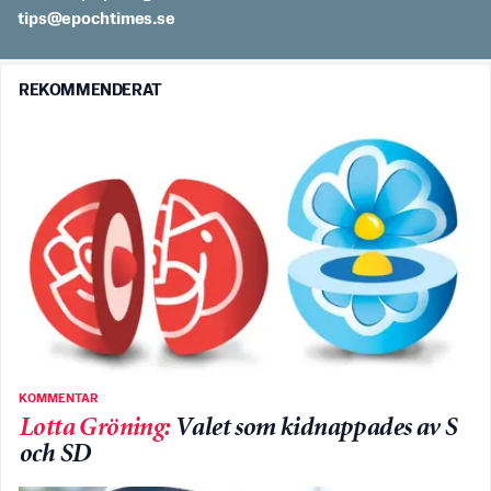
es.semithcope@spit
REKOMMENDERAT
KOMMENTAR
Lotta Gröning
:
Valet som kidnappades av S
och SD