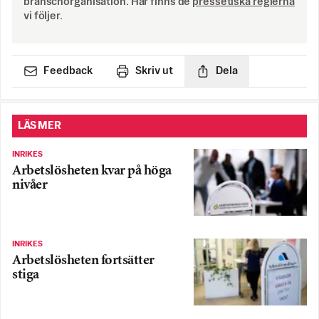
branschorganisation. Här finns de
pressetiska reglerna
vi följer.
Feedback
Skriv ut
Dela
LÄS MER
INRIKES
Arbetslösheten kvar på höga
nivåer
INRIKES
Arbetslösheten fortsätter
stiga