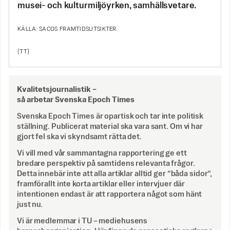
musei- och kulturmiljöyrken, samhällsvetare.
KÄLLA: SACOS FRAMTIDSUTSIKTER.
(TT)
Kvalitetsjournalistik –
så arbetar Svenska Epoch Times
Svenska Epoch Times är opartisk och tar inte politisk
ställning. Publicerat material ska vara sant. Om vi har
gjort fel ska vi skyndsamt rätta det.
Vi vill med vår sammantagna rapportering ge ett
bredare perspektiv på samtidens relevanta frågor.
Detta innebär inte att alla artiklar alltid ger ”båda sidor”,
framförallt inte korta artiklar eller intervjuer där
intentionen endast är att rapportera något som hänt
just nu.
Vi är medlemmar i TU – mediehusens