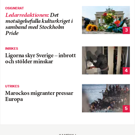
OSIGNERAT
Ledarredaktionen
:
Det
motsägelsefulla kulturkriget i
samband med Stockholm
3
Pride
INRIKES
Ligorna skyr Sverige – inbrott
och stölder minskar
4
UTRIKES
Marockos migranter pressar
Europa
5