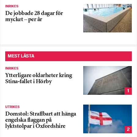
INRIKES
De jobbade 28 dagar för
mycket – per år
MEST LÄSTA
INRIKES
Ytterligare oklarheter kring
Stina-fallet i Hörby
1
UTRIKES
Domstol: Straffbart att hänga
engelska flaggan på
lyktstolpar i Oxfordshire
2