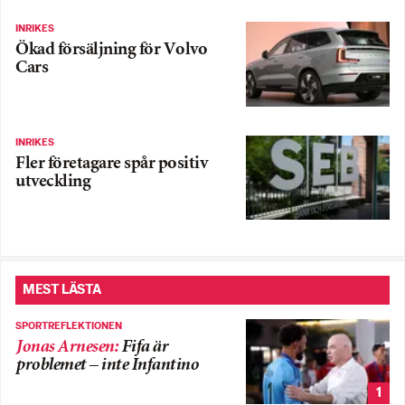
INRIKES
Ökad försäljning för Volvo
Cars
INRIKES
Fler företagare spår positiv
utveckling
MEST LÄSTA
SPORTREFLEKTIONEN
Jonas Arnesen
:
Fifa är
problemet – inte Infantino
1