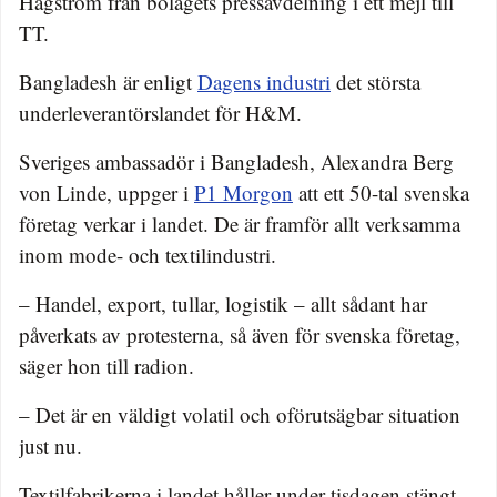
Hagström från bolagets pressavdelning i ett mejl till
TT.
Bangladesh är enligt
Dagens industri
det största
underleverantörslandet för H&M.
Sveriges ambassadör i Bangladesh, Alexandra Berg
von Linde, uppger i
P1 Morgon
att ett 50-tal svenska
företag verkar i landet. De är framför allt verksamma
inom mode- och textilindustri.
– Handel, export, tullar, logistik – allt sådant har
påverkats av protesterna, så även för svenska företag,
säger hon till radion.
– Det är en väldigt volatil och oförutsägbar situation
just nu.
Textilfabrikerna i landet håller under tisdagen stängt,