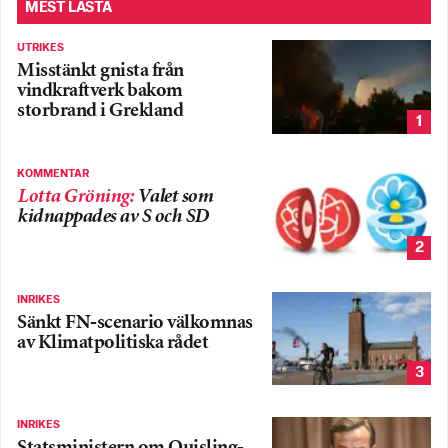
MEST LÄSTA
UTRIKES
Misstänkt gnista från
vindkraftverk bakom
storbrand i Grekland
1
KOMMENTAR
Lotta Gröning
:
Valet som
kidnappades av S och SD
2
INRIKES
Sänkt FN-scenario välkomnas
av Klimatpolitiska rådet
3
INRIKES