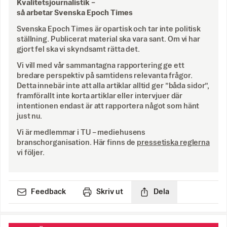
Kvalitetsjournalistik –
så arbetar Svenska Epoch Times
Svenska Epoch Times är opartisk och tar inte politisk
ställning. Publicerat material ska vara sant. Om vi har
gjort fel ska vi skyndsamt rätta det.
Vi vill med vår sammantagna rapportering ge ett
bredare perspektiv på samtidens relevanta frågor.
Detta innebär inte att alla artiklar alltid ger ”båda sidor”,
framförallt inte korta artiklar eller intervjuer där
intentionen endast är att rapportera något som hänt
just nu.
Vi är medlemmar i TU – mediehusens
branschorganisation. Här finns de
pressetiska reglerna
vi följer.
Feedback
Skriv ut
Dela