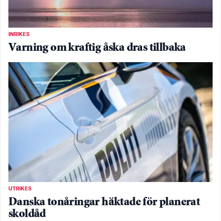
INRIKES
Varning om kraftig åska dras tillbaka
UTRIKES
Danska tonåringar häktade för planerat
skoldåd