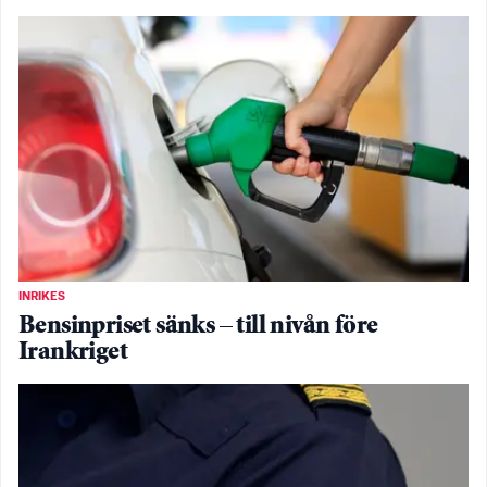
INRIKES
Bensinpriset sänks – till nivån före
Irankriget