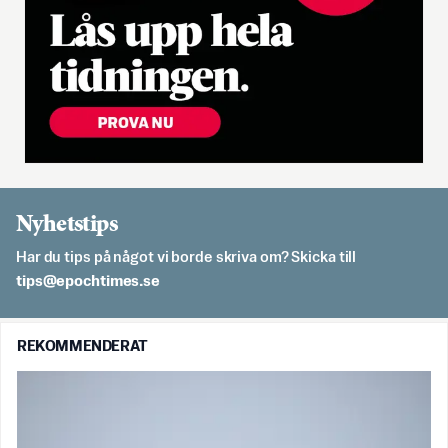
Nyhetstips
Har du tips på något vi borde skriva om? Skicka till
es.semithcope@spit
REKOMMENDERAT