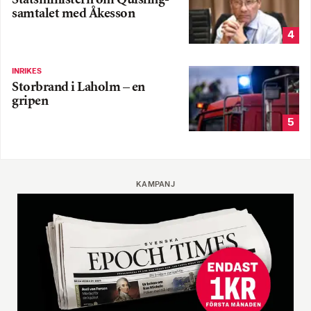
Statsministern om Quisling-
samtalet med Åkesson
4
INRIKES
Storbrand i Laholm – en
gripen
5
KAMPANJ