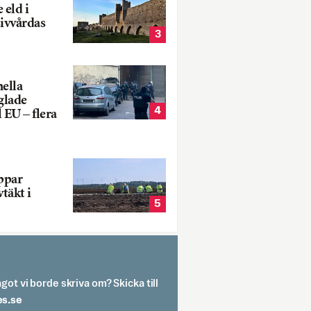
 eld i
sivvårdas
3
nella
glade
4
 EU – flera
oppar
vtäkt i
5
got vi borde skriva om? Skicka till
spit