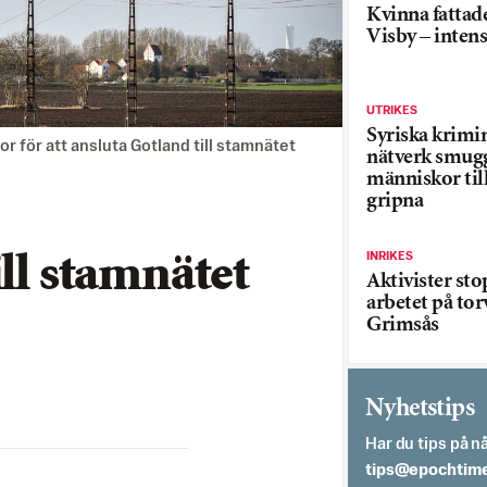
Kvinna fattade
Visby – inten
UTRIKES
Syriska krimi
r för att ansluta Gotland till stamnätet
nätverk smug
människor till
gripna
INRIKES
ill stamnätet
Aktivister st
arbetet på tor
Grimsås
Nyhetstips
Har du tips på nå
es.semithcope@