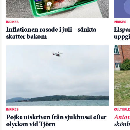
INRIKES
INRIKES
Inflationen rasade i juli – sänkta
Elspa
skatter bakom
uppgi
INRIKES
KULTURL
Pojke utskriven från sjukhuset efter
Anton
olyckan vid Tjörn
skönh