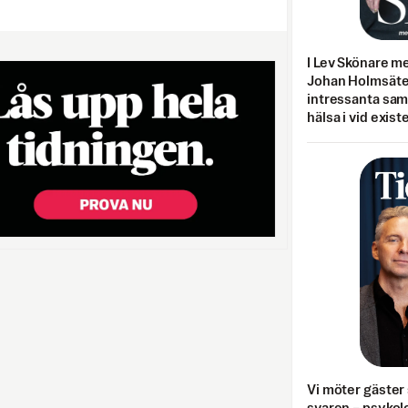
I Lev Skönare m
Johan Holmsäter
intressanta sa
hälsa i vid exist
Vi möter gäster 