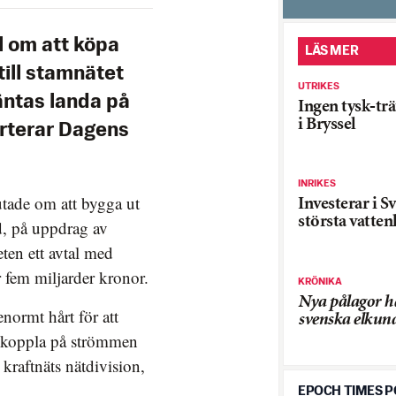
l om att köpa
LÄS MER
till stamnätet
UTRIKES
äntas landa på
Ingen tysk-trä
i Bryssel
orterar Dagens
INRIKES
utade om att bygga ut
Investerar i S
största vatten
d, på uppdrag av
ten ett avtal med
 fem miljarder kronor.
KRÖNIKA
Nya pålagor h
enormt hårt för att
svenska elkun
na koppla på strömmen
kraftnäts nätdivision,
EPOCH TIMES 