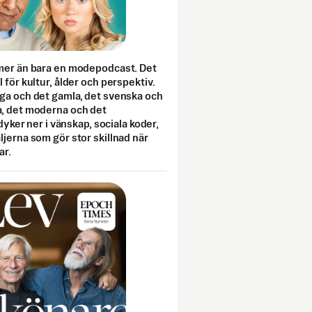
mer än bara en modepodcast. Det
 för kultur, ålder och perspektiv.
ga och det gamla, det svenska och
, det moderna och det
 dyker ner i vänskap, sociala koder,
jerna som gör stor skillnad när
ar.