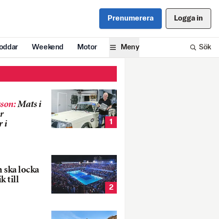
Prenumerera
Logga in
oddar
Weekend
Motor
Meny
Sök
son
:
Mats i
r
1
 i
 ska locka
k till
2