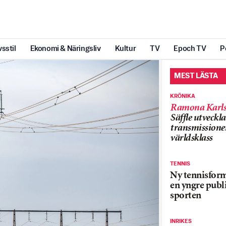
vsstil
Ekonomi & Näringsliv
Kultur
TV
Epoch TV
P
MEST LÄSTA
KRÖNIKA
Ramona Karls
Säffle utveckla
transmissioner
världsklass
TENNIS
Ny tennisform
en yngre publi
sporten
INRIKES