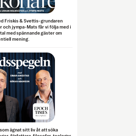
ed Friskis & Svettis-grundaren
 och jympa-Mats får vi följa med i
mtal med spännande gäster om
entiell mening.
som ägnat sitt liv åt att söka