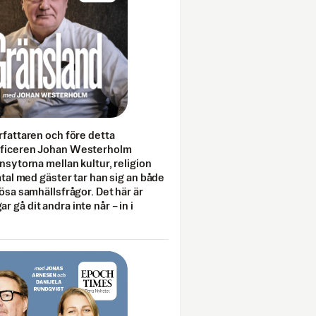
rfattaren och före detta
fficeren Johan Westerholm
onsytorna mellan kultur, religion
amtal med gäster tar han sig an både
lösa samhällsfrågor. Det här är
 gå dit andra inte når – in i