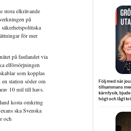
e stora elkrävande
lverkningen på
säkerhetspolitiska
sättningar för mer
nätet på fastlandet via
ka elförsörjningen
nskablar som kopplas
h en station söder om
Följ med när jou
tillsammans med
rav 10 mil till havs.
kärnfysik, bjuder
högt och lågt kr
otland kosta omkring
Nexans ska Svenska
er och