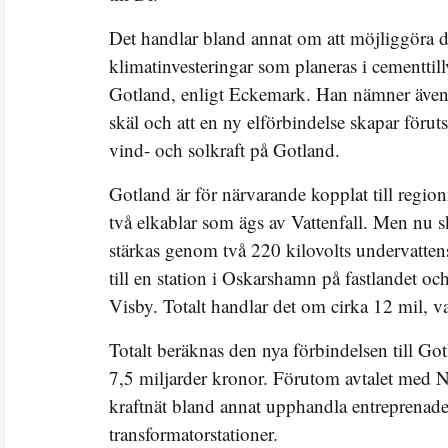
Det handlar bland annat om att möjliggöra d
klimatinvesteringar som planeras i cementtil
Gotland, enligt Eckemark. Han nämner även 
skäl och att en ny elförbindelse skapar förut
vind- och solkraft på Gotland.
Gotland är för närvarande kopplat till region
två elkablar som ägs av Vattenfall. Men nu s
stärkas genom två 220 kilovolts undervatte
till en station i Oskarshamn på fastlandet oc
Visby. Totalt handlar det om cirka 12 mil, va
Totalt beräknas den nya förbindelsen till G
7,5 miljarder kronor. Förutom avtalet med 
kraftnät bland annat upphandla entreprenad
transformatorstationer.