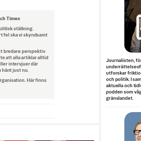
och Times
itisk ställning.
rt fel ska vi skyndsamt
tt bredare perspektiv
att alla artiklar alltid
Journalisten, fö
eller intervjuer där
underrättelseo
 hänt just nu.
utforskar frikti
och politik. I s
ganisation. Här finns
aktuella och tid
podden som vågar
gränslandet.