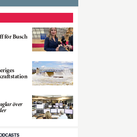
ff för Busch
veriges
kraftstation
aglar över
der
PODCASTS