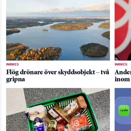
INRIKES
INRIKES
Flög drönare över skyddsobjekt – två
Ander
gripna
inom 