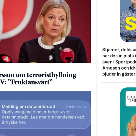
Stjärnor, doldis
har de sin plats 
även i Sportpod
Arnesen och idr
bjuder in gäster
sson om terroristhyllning
V: ”Fruktansvärt”