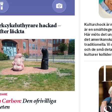
Kulturchock är 
rkcykeluthyrare hackad –
är en smältdegel
fter läckta
Här möts det un
det amerikanska
traditionella. Vi
och de små detal
kulturer kollider
EDARE
 Carlson
:
Den ofrivilliga
eten