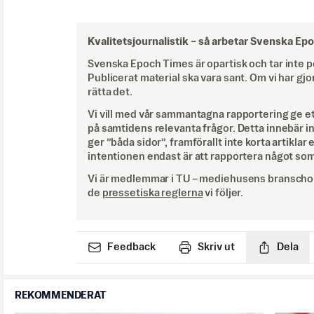
Kvalitetsjournalistik –
så arbetar Svenska Ep
Svenska Epoch Times är opartisk och tar inte pol
Publicerat material ska vara sant. Om vi har gjo
rätta det.
Vi vill med vår sammantagna rapportering ge e
på samtidens relevanta frågor. Detta innebär inte 
ger ”båda sidor”, framförallt inte korta artiklar 
intentionen endast är att rapportera något som
Vi är medlemmar i TU – mediehusens branschor
de
pressetiska reglerna
vi följer.
Feedback
Skriv ut
Dela
REKOMMENDERAT