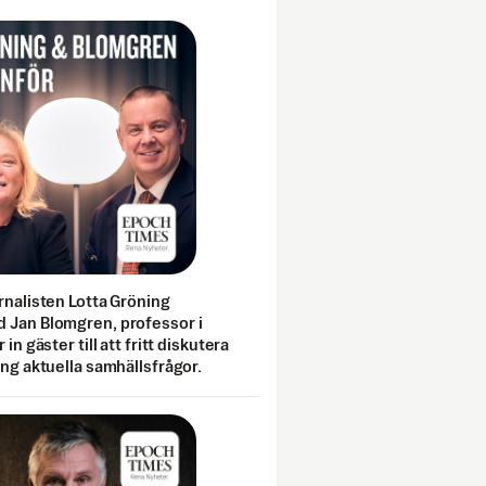
rnalisten Lotta Gröning
 Jan Blomgren, professor i
 in gäster till att fritt diskutera
ing aktuella samhällsfrågor.