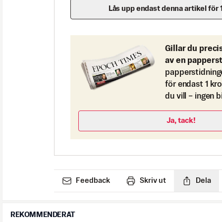
Lås upp endast denna artikel för 
Gillar du preci
av en pappers
papperstidning
för endast 1 kr
du vill – ingen 
Ja, tack!
Feedback
Skriv ut
Dela
REKOMMENDERAT