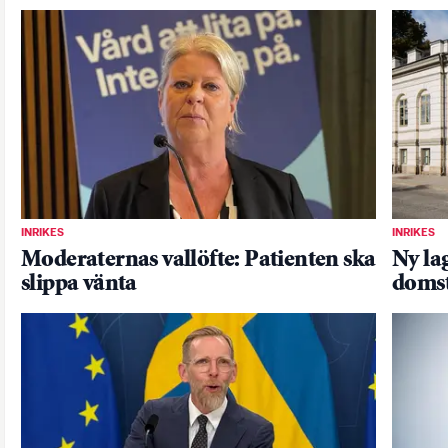
INRIKES
INRIKES
Moderaternas vallöfte: Patienten ska
Ny la
slippa vänta
doms