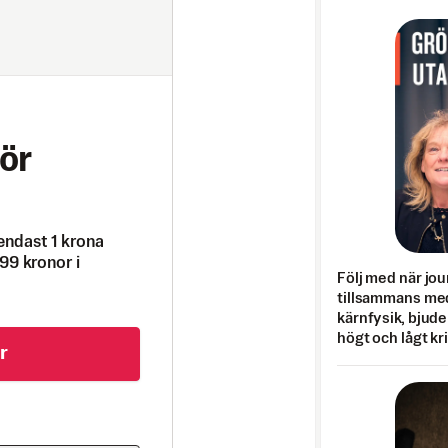
ör
endast 1 krona
99 kronor i
Följ med när jou
tillsammans med
kärnfysik, bjuder
högt och lågt kr
r