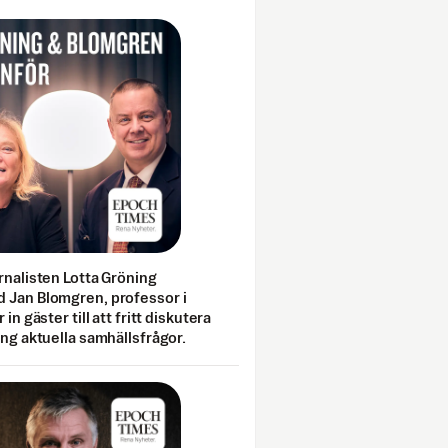
rnalisten Lotta Gröning
 Jan Blomgren, professor i
 in gäster till att fritt diskutera
ing aktuella samhällsfrågor.