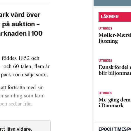
ark värd över
LÄS MER
 på auktion –
UTRIKES
arknaden i 100
Møller-Mærsk
ljusning
 föddes 1852 och
UTRIKES
och 60-talen, flera år
Dansk fördel 
 packa och sälja smör.
blir biljonma
tt fortsätta med sin
UTRIKES
tor samling som kom
Mc-gäng dem
och sedlar från
i Danmark
tt läsa vidare.
EPOCH TIMES 