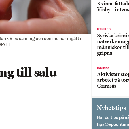
Kvinna fattade
Visby – inten
UTRIKES
Syriska krimi
ik VII:s samling och som nu har ingått i
nätverk smug
/AP/TT
människor till
gripna
INRIKES
 till salu
Aktivister st
arbetet på tor
Grimsås
Nyhetstips
Har du tips på nå
es.semithcope@