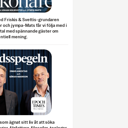
ed Friskis & Svettis-grundaren
 och jympa-Mats får vi följa med i
mtal med spännande gäster om
entiell mening.
som ägnat sitt liv åt att söka