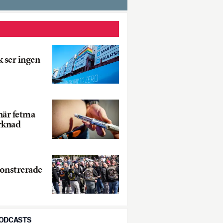
 ser ingen
när fetma
rknad
onstrerade
PODCASTS