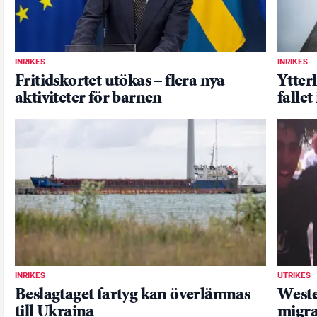
INRIKES
INRIKES
Fritidskortet utökas – flera nya
Ytter
aktiviteter för barnen
fallet
INRIKES
UTRIKES
Beslagtaget fartyg kan överlämnas
West
till Ukraina
migra