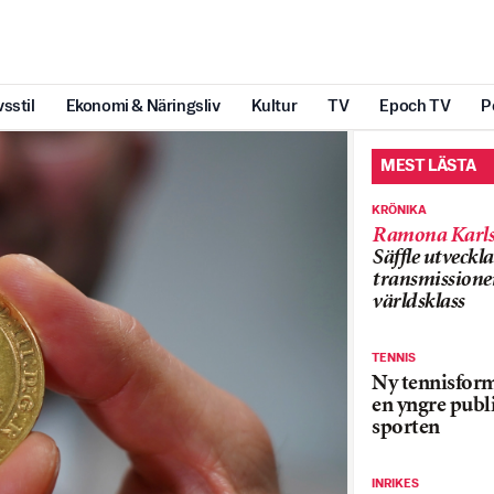
vsstil
Ekonomi & Näringsliv
Kultur
TV
Epoch TV
P
MEST LÄSTA
KRÖNIKA
Ramona Karls
Säffle utveckla
transmissioner
världsklass
TENNIS
Ny tennisform
en yngre publi
sporten
INRIKES