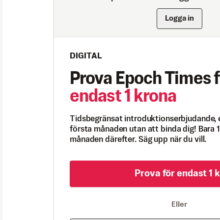
Logga in
DIGITAL
Prova Epoch Times f
endast 1 krona
Tidsbegränsat introduktionserbjudande, 
första månaden utan att binda dig! Bara 1
månaden därefter. Säg upp när du vill.
Prova för endast 1 k
Eller