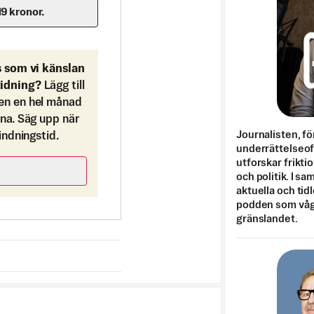
19 kronor.
s som vi känslan
tidning?
Lägg till
en en hel månad
ona. Säg upp när
Journalisten, fö
bindningstid.
underrättelseo
utforskar frikti
och politik. I s
aktuella och tid
podden som vågar
gränslandet.