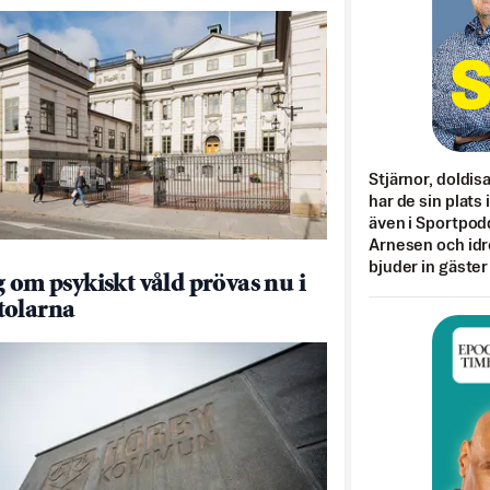
Stjärnor, doldis
har de sin plats 
även i Sportpod
Arnesen och idr
bjuder in gäster
g om psykiskt våld prövas nu i
tolarna