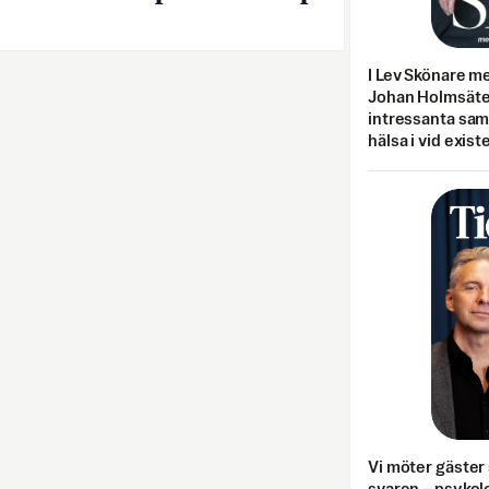
I Lev Skönare m
Johan Holmsäter
intressanta sa
hälsa i vid exist
Vi möter gäster 