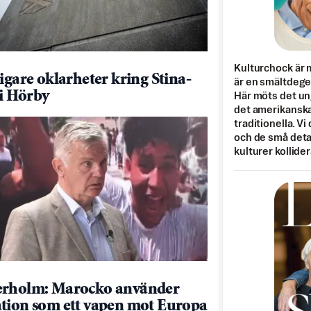
Kulturchock är 
ligare oklarheter kring Stina-
är en smältdegel
 i Hörby
Här möts det un
det amerikanska
traditionella. Vi
och de små detal
kulturer kollider
erholm: Marocko använder
tion som ett vapen mot Europa