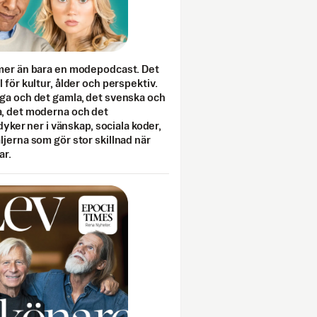
mer än bara en modepodcast. Det
 för kultur, ålder och perspektiv.
ga och det gamla, det svenska och
, det moderna och det
 dyker ner i vänskap, sociala koder,
jerna som gör stor skillnad när
ar.