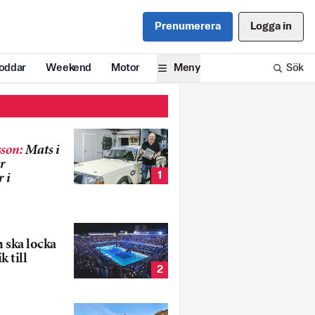
Prenumerera
Logga in
oddar
Weekend
Motor
Meny
Sök
son
:
Mats i
r
1
 i
 ska locka
k till
2