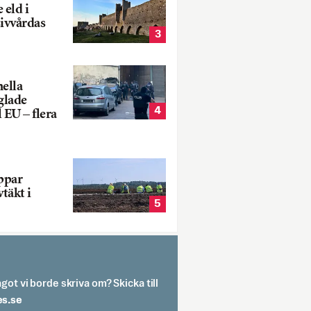
 eld i
sivvårdas
3
nella
glade
4
 EU – flera
oppar
vtäkt i
5
got vi borde skriva om? Skicka till
spit