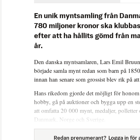
En unik myntsamling från Danm
780 miljoner kronor ska klubbas
efter att ha hållits gömd från m
år.
Den danska myntsamlaren, Lars Emil Bruun
började samla mynt redan som barn på 1850- 
innan han senare som grossist blev rik på att
Hans rikedom gjorde det möjligt för honom a
hobby, gå på auktioner och bygga upp en s
att omfatta 20 000 mynt, medaljer, polletter 
Danmark, Norge och Sverige.
Redan prenumerant?
Logga in för a