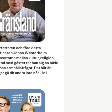
rfattaren och före detta
fficeren Johan Westerholm
onsytorna mellan kultur, religion
amtal med gäster tar han sig an både
lösa samhällsfrågor. Det här är
 gå dit andra inte når – in i