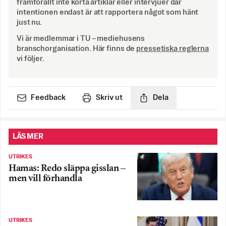
framförallt inte korta artiklar eller intervjuer där
intentionen endast är att rapportera något som hänt
just nu.
Vi är medlemmar i TU – mediehusens
branschorganisation. Här finns de
pressetiska reglerna
vi följer.
Feedback
Skriv ut
Dela
LÄS MER
UTRIKES
Hamas: Redo släppa gisslan –
men vill förhandla
UTRIKES