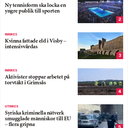
Ny tennisform ska locka en
yngre publik till sporten
2
INRIKES
Kvinna fattade eld i Visby –
intensivvårdas
3
INRIKES
Aktivister stoppar arbetet på
torvtäkt i Grimsås
4
UTRIKES
Syriska kriminella nätverk
smugglade människor till EU
– flera gripna
5