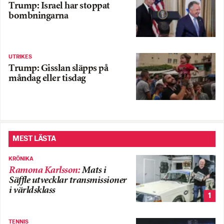
Trump: Israel har stoppat
bombningarna
UTRIKES
Trump: Gisslan släpps på
måndag eller tisdag
MEST LÄSTA
KRÖNIKA
Ramona Karlsson
:
Mats i
Säffle utvecklar transmissioner
i världsklass
1
TENNIS