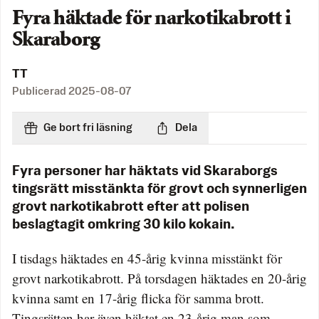
Fyra häktade för narkotikabrott i
Skaraborg
TT
Publicerad
2025-08-07
Ge bort fri läsning
Dela
Fyra personer har häktats vid Skaraborgs
tingsrätt misstänkta för grovt och synnerligen
grovt narkotikabrott efter att polisen
beslagtagit omkring 30 kilo kokain.
I tisdags häktades en 45-årig kvinna misstänkt för
grovt narkotikabrott. På torsdagen häktades en 20-årig
kvinna samt en 17-årig flicka för samma brott.
Tingsrätten har även häktat en 23-årig man som