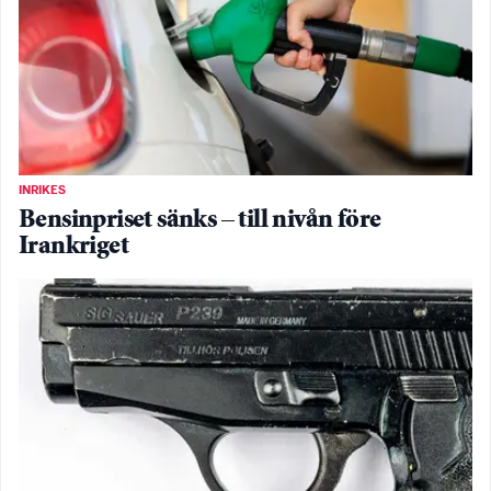
INRIKES
Bensinpriset sänks – till nivån före
Irankriget