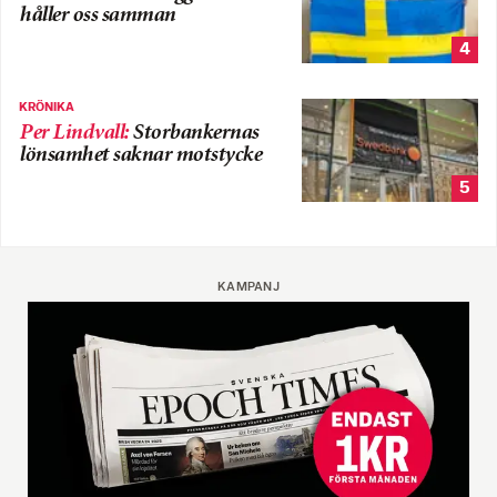
håller oss samman
4
KRÖNIKA
Per Lindvall
:
Storbankernas
lönsamhet saknar motstycke
5
KAMPANJ