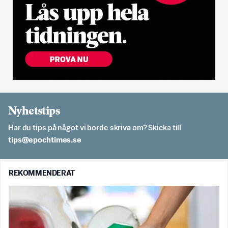
Nyhetstips
Har du tips på något vi borde skriva om? Skicka till
es.semithcope@spit
REKOMMENDERAT