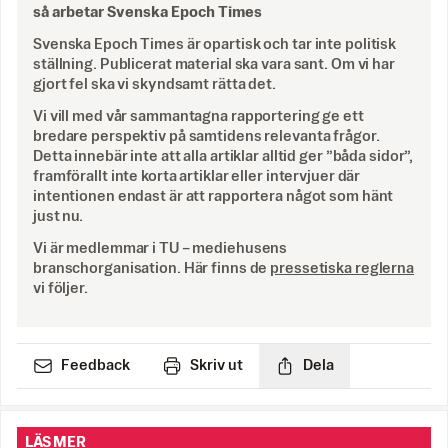
så arbetar Svenska Epoch Times
Svenska Epoch Times är opartisk och tar inte politisk
ställning. Publicerat material ska vara sant. Om vi har
gjort fel ska vi skyndsamt rätta det.
Vi vill med vår sammantagna rapportering ge ett
bredare perspektiv på samtidens relevanta frågor.
Detta innebär inte att alla artiklar alltid ger ”båda sidor”,
framförallt inte korta artiklar eller intervjuer där
intentionen endast är att rapportera något som hänt
just nu.
Vi är medlemmar i TU – mediehusens
branschorganisation. Här finns de
pressetiska reglerna
vi följer.
Feedback
Skriv ut
Dela
LÄS MER