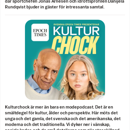
där sportchefen Jonas Arnesen och idrottsprofilen Danijela
Rundqvist bjuder in gäster för intressanta samtal.
Kulturchock är mer än bara en modepodcast. Det är en
smältdegel för kultur, ålder och perspektiv. Här möts det
unga och det gamla, det svenska och det amerikanska, det
moderna och det traditionella. Vi dyker ner i vänskap,