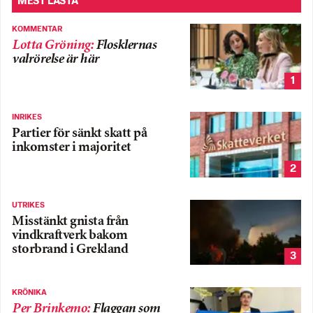
MEST LÄSTA
KOMMENTAR
Lotta Gröning
:
Flosklernas
valrörelse är här
1
INRIKES
Partier för sänkt skatt på
inkomster i majoritet
2
UTRIKES
Misstänkt gnista från
vindkraftverk bakom
storbrand i Grekland
3
KRÖNIKA
Per Brinkemo
:
Flaggan som