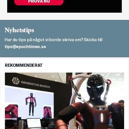
Nyhetstips
Har du tips på något vi borde skriva om? Skicka till
es.semithcope@spit
REKOMMENDERAT