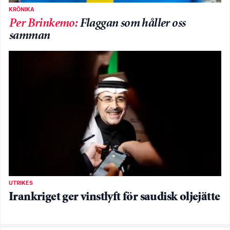
KRÖNIKA
Per Brinkemo
:
Flaggan som håller oss
samman
UTRIKES
Irankriget ger vinstlyft för saudisk oljejätte