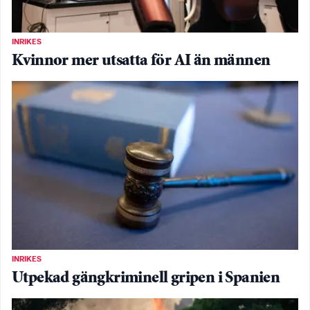
INRIKES
Kvinnor mer utsatta för AI än männen
INRIKES
Utpekad gängkriminell gripen i Spanien