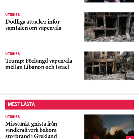
UTRIKES
Dödliga attacker inför
samtalen om vapenvila
UTRIKES
Trump: Förlängd vapenvila
mellan Libanon och Israel
MEST LÄSTA
UTRIKES
Misstänkt gnista från
vindkraftverk bakom
storbrand i Grekland