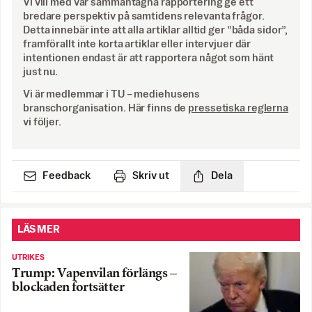
Vi vill med vår sammantagna rapportering ge ett
bredare perspektiv på samtidens relevanta frågor.
Detta innebär inte att alla artiklar alltid ger ”båda sidor”,
framförallt inte korta artiklar eller intervjuer där
intentionen endast är att rapportera något som hänt
just nu.
Vi är medlemmar i TU – mediehusens
branschorganisation. Här finns de
pressetiska reglerna
vi följer.
Feedback
Skriv ut
Dela
LÄS MER
UTRIKES
Trump: Vapenvilan förlängs –
blockaden fortsätter