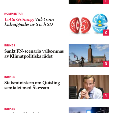
1
KOMMENTAR
Lotta Gröning
:
Valet som
kidnappades av S och SD
2
INRIKES
Sänkt FN-scenario välkomnas
av Klimatpolitiska rådet
3
INRIKES
Statsministern om Quisling-
samtalet med Åkesson
4
INRIKES