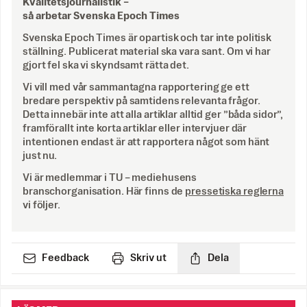
Kvalitetsjournalistik –
så arbetar Svenska Epoch Times
Svenska Epoch Times är opartisk och tar inte politisk
ställning. Publicerat material ska vara sant. Om vi har
gjort fel ska vi skyndsamt rätta det.
Vi vill med vår sammantagna rapportering ge ett
bredare perspektiv på samtidens relevanta frågor.
Detta innebär inte att alla artiklar alltid ger ”båda sidor”,
framförallt inte korta artiklar eller intervjuer där
intentionen endast är att rapportera något som hänt
just nu.
Vi är medlemmar i TU – mediehusens
branschorganisation. Här finns de
pressetiska reglerna
vi följer.
Feedback
Skriv ut
Dela