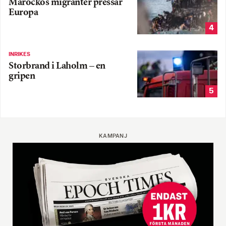
Marockos migranter pressar
Europa
4
INRIKES
Storbrand i Laholm – en
gripen
5
KAMPANJ