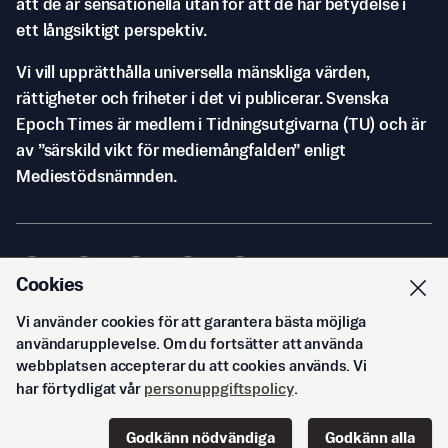
att de är sensationella utan för att de har betydelse i
ett långsiktigt perspektiv.
Vi vill upprätthålla universella mänskliga värden,
rättigheter och friheter i det vi publicerar. Svenska
Epoch Times är medlem i Tidningsutgivarna (TU) och är
av ”särskild vikt för mediemångfalden” enligt
Mediestödsnämnden.
Cookies
Vi använder cookies för att garantera bästa möjliga
© Svenska Epoch Times AB
2026
användarupplevelse. Om du fortsätter att använda
webbplatsen accepterar du att cookies används. Vi
har förtydligat vår
personuppgiftspolicy
.
Godkänn nödvändiga
Godkänn alla