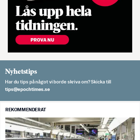
Nyhetstips
Har du tips på något vi borde skriva om? Skicka till
es.semithcope@spit
REKOMMENDERAT