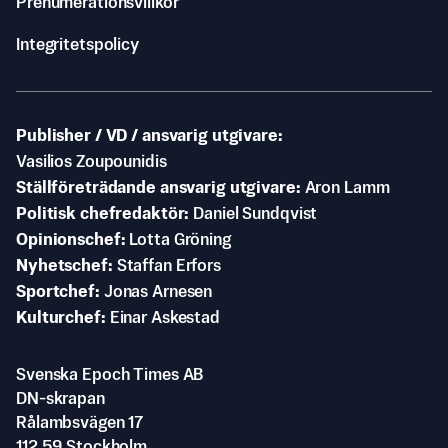
Prenumerationsvillkor
Integritetspolicy
Publisher / VD / ansvarig utgivare
Vasilios Zoupounidis
Ställföreträdande ansvarig utgivare
Aron Lamm
Politisk chefredaktör
Daniel Sundqvist
Opinionschef
Lotta Gröning
Nyhetschef
Staffan Erfors
Sportchef
Jonas Arnesen
Kulturchef
Einar Askestad
Svenska Epoch Times AB
DN-skrapan
Rålambsvägen 17
112 59 Stockholm