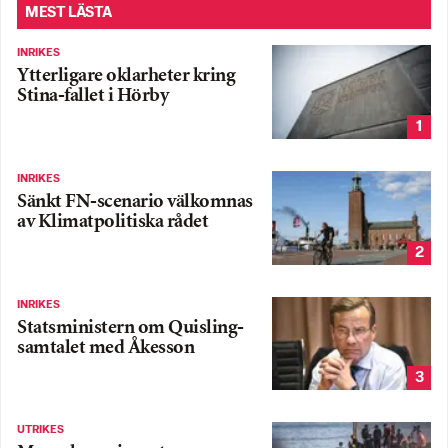
MEST LÄSTA
INRIKES
Ytterligare oklarheter kring
Stina-fallet i Hörby
1
INRIKES
Sänkt FN-scenario välkomnas
av Klimatpolitiska rådet
2
INRIKES
Statsministern om Quisling-
samtalet med Åkesson
3
UTRIKES