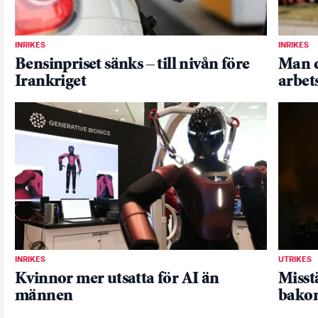
INRIKES
INRIKES
Bensinpriset sänks – till nivån före
Man d
Irankriget
arbets
INRIKES
UTRIKES
Kvinnor mer utsatta för AI än
Misst
männen
bakom