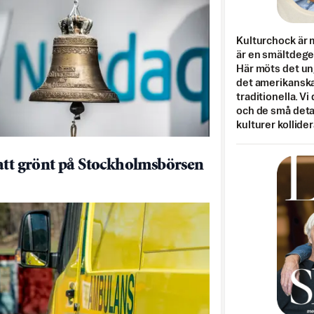
Kulturchock är 
är en smältdegel
Här möts det un
det amerikanska
traditionella. Vi
och de små detal
kulturer kollider
att grönt på Stockholmsbörsen