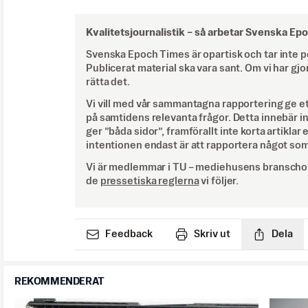
Kvalitetsjournalistik –
så arbetar Svenska Ep
Svenska Epoch Times är opartisk och tar inte pol
Publicerat material ska vara sant. Om vi har gjo
rätta det.
Vi vill med vår sammantagna rapportering ge e
på samtidens relevanta frågor. Detta innebär inte 
ger ”båda sidor”, framförallt inte korta artiklar 
intentionen endast är att rapportera något som
Vi är medlemmar i TU – mediehusens branschor
de
pressetiska reglerna
vi följer.
Feedback
Skriv ut
Dela
REKOMMENDERAT