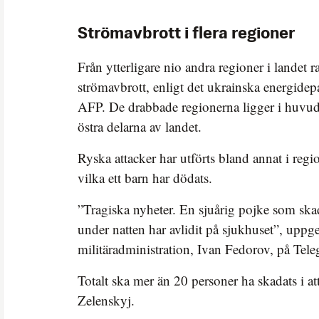
Strömavbrott i flera regioner
Från ytterligare nio andra regioner i landet 
strömavbrott, enligt det ukrainska energidep
AFP. De drabbade regionerna ligger i huvuds
östra delarna av landet.
Ryska attacker har utförts bland annat i regi
vilka ett barn har dödats.
”Tragiska nyheter. En sjuårig pojke som skad
under natten har avlidit på sjukhuset”, uppg
militäradministration, Ivan Fedorov, på Tel
Totalt ska mer än 20 personer ha skadats i at
Zelenskyj.