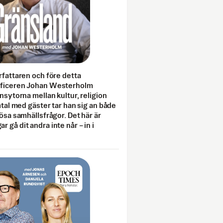
rfattaren och före detta
fficeren Johan Westerholm
onsytorna mellan kultur, religion
amtal med gäster tar han sig an både
lösa samhällsfrågor. Det här är
 gå dit andra inte når – in i