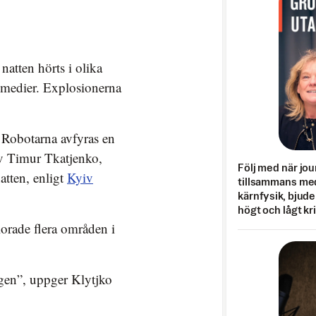
atten hörts i olika
a medier. Explosionerna
. Robotarna avfyras en
gav Timur Tkatjenko,
Följ med när jou
atten, enligt
Kyiv
tillsammans med
kärnfysik, bjuder
högt och lågt kr
lorade flera områden i
gen”, uppger Klytjko