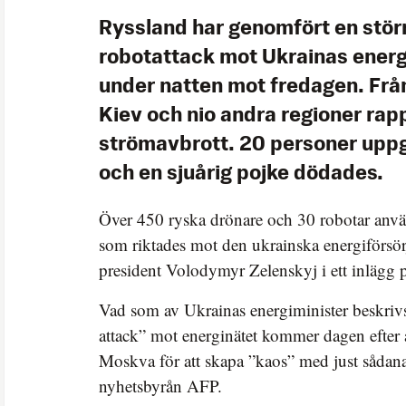
Ryssland har genomfört en stör
robotattack mot Ukrainas energ
under natten mot fredagen. Fr
Kiev och nio andra regioner ra
strömavbrott. 20 personer upp
och en sjuårig pojke dödades.
Över 450 ryska drönare och 30 robotar använ
som riktades mot den ukrainska energiförsö
president Volodymyr Zelenskyj i ett inlägg 
Vad som av Ukrainas energiminister beskriv
attack” mot energinätet kommer dagen efter 
Moskva för att skapa ”kaos” med just sådana 
nyhetsbyrån AFP.