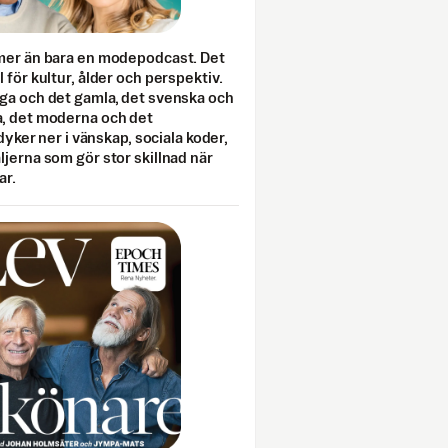
mer än bara en modepodcast. Det
 för kultur, ålder och perspektiv.
ga och det gamla, det svenska och
, det moderna och det
 dyker ner i vänskap, sociala koder,
jerna som gör stor skillnad när
ar.