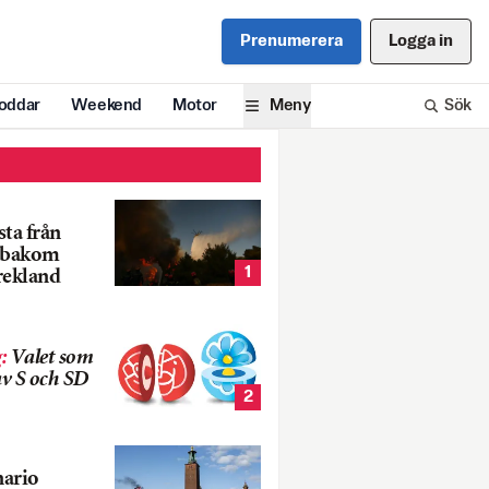
Prenumerera
Logga in
oddar
Weekend
Motor
Meny
Sök
ta från
k bakom
1
rekland
g
:
Valet som
v S och SD
2
nario