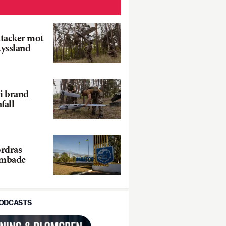
ttacker mot
Ryssland
 i brand
fall
ordras
ombade
PODCASTS