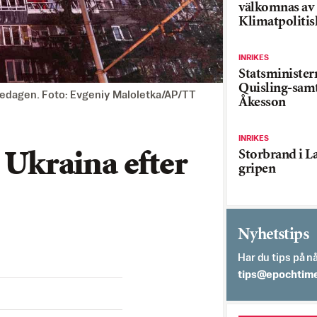
välkomnas av
Klimatpolitis
INRIKES
Statsministe
Quisling-sam
redagen. Foto: Evgeniy Maloletka/AP/TT
Åkesson
INRIKES
Storbrand i L
i Ukraina efter
gripen
Nyhetstips
Har du tips på nå
es.semithcope@