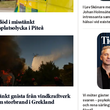
I Lev Skönare m
Johan Holmsäter
intressanta sa
öd i misstänkt
hälsa i vid exist
platsolycka i Piteå
Vi möter gäster 
änkt gnista från vindkraftverk
svaren – psykolo
 storbrand i Grekland
och rena särling