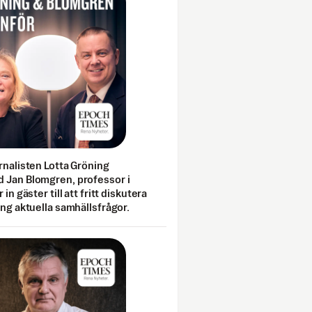
rnalisten Lotta Gröning
 Jan Blomgren, professor i
 in gäster till att fritt diskutera
ing aktuella samhällsfrågor.