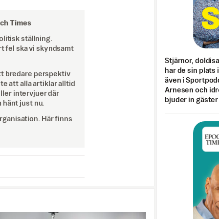
och Times
itisk ställning.
rt fel ska vi skyndsamt
Stjärnor, doldis
har de sin plats 
tt bredare perspektiv
även i Sportpod
att alla artiklar alltid
Arnesen och idr
eller intervjuer där
bjuder in gäster
 hänt just nu.
ganisation. Här finns