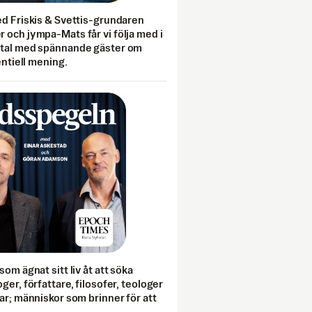
ed Friskis & Svettis-grundaren
 och jympa-Mats får vi följa med i
mtal med spännande gäster om
entiell mening.
som ägnat sitt liv åt att söka
ger, författare, filosofer, teologer
ar; människor som brinner för att