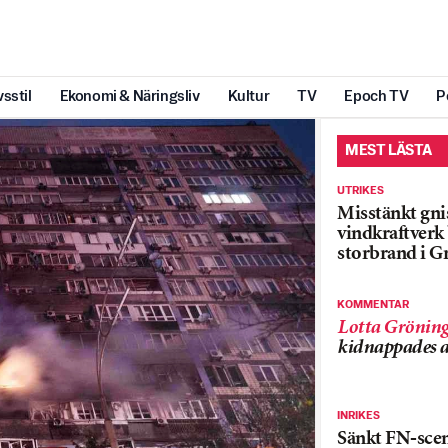
vsstil
Ekonomi & Näringsliv
Kultur
TV
Epoch TV
P
MEST LÄSTA
UTRIKES
Misstänkt gnis
vindkraftver
storbrand i G
KOMMENTAR
Lotta Grönin
kidnappades a
INRIKES
Sänkt FN-sce