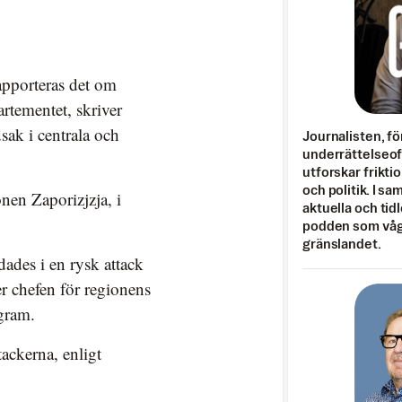
rapporteras det om
artementet, skriver
ak i centrala och
Journalisten, fö
underrättelseo
utforskar frikti
och politik. I s
onen Zaporizjzja, i
aktuella och tid
podden som vågar
gränslandet.
ades i en rysk attack
er chefen för regionens
egram.
tackerna, enligt