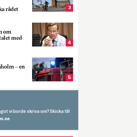
3
ka rådet
rn om
talet med
4
aholm – en
5
got vi borde skriva om? Skicka till
spit