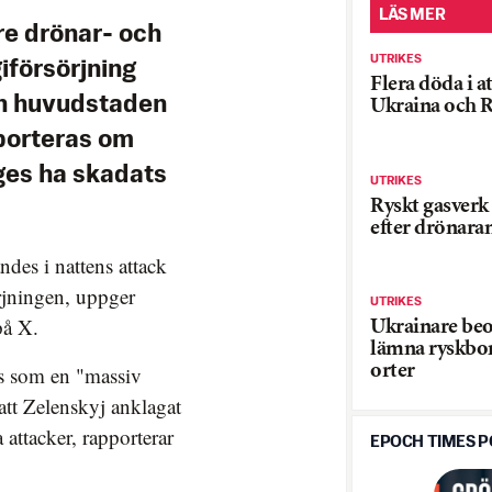
LÄS MER
re drönar- och
UTRIKES
iförsörjning
Flera döda i a
ån huvudstaden
Ukraina och 
pporteras om
ges ha skadats
UTRIKES
Ryskt gasverk
efter drönaran
des i nattens attack
rjningen, uppger
UTRIKES
på X.
Ukrainare be
lämna ryskb
s som en "massiv
orter
att Zelenskyj anklagat
attacker, rapporterar
EPOCH TIMES 