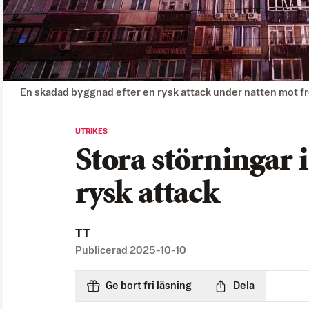
En skadad byggnad efter en rysk attack under natten mot f
UTRIKES
Stora störningar 
rysk attack
TT
Publicerad
2025-10-10
Ge bort fri läsning
Dela