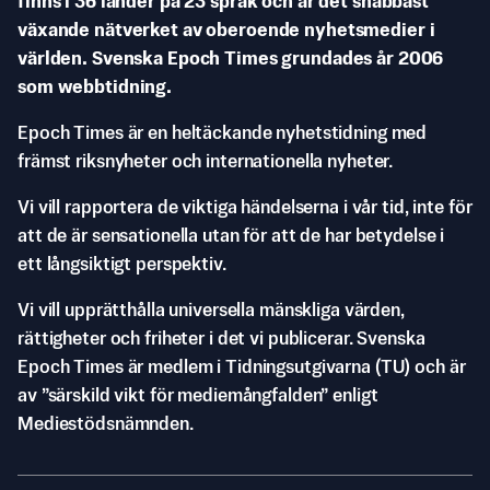
finns i 36 länder på 23 språk och är det snabbast
växande nätverket av oberoende nyhetsmedier i
världen. Svenska Epoch Times grundades år 2006
som webbtidning.
Epoch Times är en heltäckande nyhetstidning med
främst riksnyheter och internationella nyheter.
Vi vill rapportera de viktiga händelserna i vår tid, inte för
att de är sensationella utan för att de har betydelse i
ett långsiktigt perspektiv.
Vi vill upprätthålla universella mänskliga värden,
rättigheter och friheter i det vi publicerar. Svenska
Epoch Times är medlem i Tidningsutgivarna (TU) och är
av ”särskild vikt för mediemångfalden” enligt
Mediestödsnämnden.