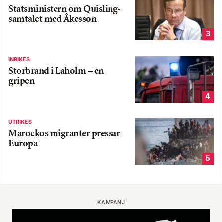
Statsministern om Quisling-
samtalet med Åkesson
3
INRIKES
Storbrand i Laholm – en
gripen
4
UTRIKES
Marockos migranter pressar
Europa
5
KAMPANJ