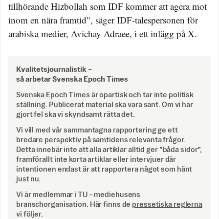
tillhörande Hizbollah som IDF kommer att agera mot
inom en nära framtid", säger IDF-talespersonen för
arabiska medier, Avichay Adraee, i ett inlägg på X.
Kvalitetsjournalistik –
så arbetar Svenska Epoch Times
Svenska Epoch Times är opartisk och tar inte politisk
ställning. Publicerat material ska vara sant. Om vi har
gjort fel ska vi skyndsamt rätta det.
Vi vill med vår sammantagna rapportering ge ett
bredare perspektiv på samtidens relevanta frågor.
Detta innebär inte att alla artiklar alltid ger ”båda sidor”,
framförallt inte korta artiklar eller intervjuer där
intentionen endast är att rapportera något som hänt
just nu.
Vi är medlemmar i TU – mediehusens
branschorganisation. Här finns de
pressetiska reglerna
vi följer.