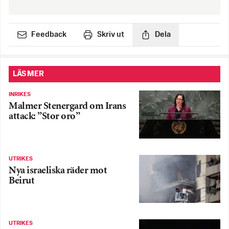
Feedback
Skriv ut
Dela
LÄS MER
INRIKES
Malmer Stenergard om Irans
attack: ”Stor oro”
UTRIKES
Nya israeliska räder mot
Beirut
UTRIKES