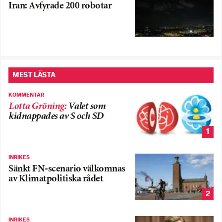
Iran: Avfyrade 200 robotar
MEST LÄSTA
KOMMENTAR
Lotta Gröning
:
Valet som
kidnappades av S och SD
1
INRIKES
Sänkt FN-scenario välkomnas
av Klimatpolitiska rådet
2
INRIKES