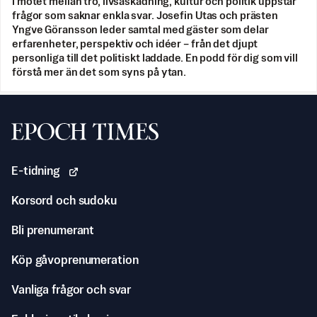
I mötet mellan tro, livsåskådning, kultur och politik uppstår
frågor som saknar enkla svar. Josefin Utas och prästen
Yngve Göransson leder samtal med gäster som delar
erfarenheter, perspektiv och idéer – från det djupt
personliga till det politiskt laddade. En podd för dig som vill
förstå mer än det som syns på ytan.
Svenska Epoch Times
E-tidning
Korsord och sudoku
Bli prenumerant
Köp gåvoprenumeration
Vanliga frågor och svar