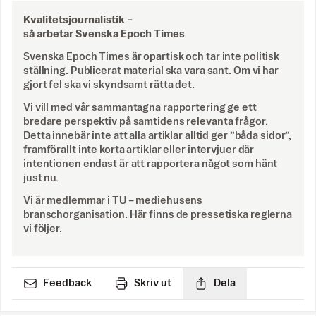
Kvalitetsjournalistik –
så arbetar Svenska Epoch Times
Svenska Epoch Times är opartisk och tar inte politisk
ställning. Publicerat material ska vara sant. Om vi har
gjort fel ska vi skyndsamt rätta det.
Vi vill med vår sammantagna rapportering ge ett
bredare perspektiv på samtidens relevanta frågor.
Detta innebär inte att alla artiklar alltid ger ”båda sidor”,
framförallt inte korta artiklar eller intervjuer där
intentionen endast är att rapportera något som hänt
just nu.
Vi är medlemmar i TU – mediehusens
branschorganisation. Här finns de
pressetiska reglerna
vi följer.
Feedback
Skriv ut
Dela