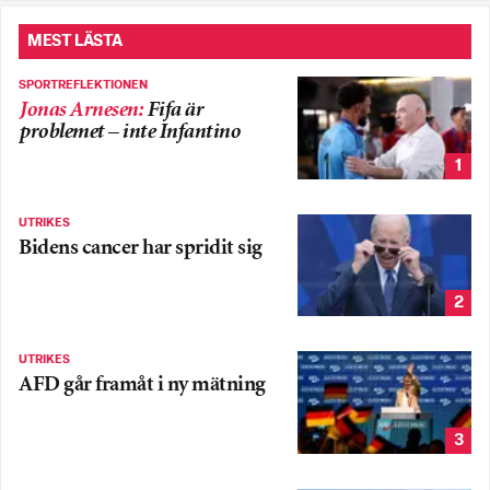
MEST LÄSTA
SPORTREFLEKTIONEN
Jonas Arnesen
:
Fifa är
problemet – inte Infantino
1
UTRIKES
Bidens cancer har spridit sig
2
UTRIKES
AFD går framåt i ny mätning
3