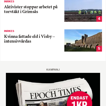
INRIKES
Aktivister stoppar arbetet på
torvtäkt i Grimsås
4
INRIKES
Kvinna fattade eld i Visby –
intensivvårdas
5
KAMPANJ