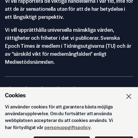
Vi vill rapportera de viktiga händelserna i vår tid, inte för
att de är sensationella utan för att de har betydelse i
ett långsiktigt perspektiv.
Vi vill upprätthålla universella mänskliga värden,
rättigheter och friheter i det vi publicerar. Svenska
Epoch Times är medlem i Tidningsutgivarna (TU) och är
av ”särskild vikt för mediemångfalden” enligt
Mediestödsnämnden.
Cookies
Vi använder cookies för att garantera bästa möjliga
© Svenska Epoch Times AB
2026
användarupplevelse. Om du fortsätter att använda
webbplatsen accepterar du att cookies används. Vi
har förtydligat vår
personuppgiftspolicy
.