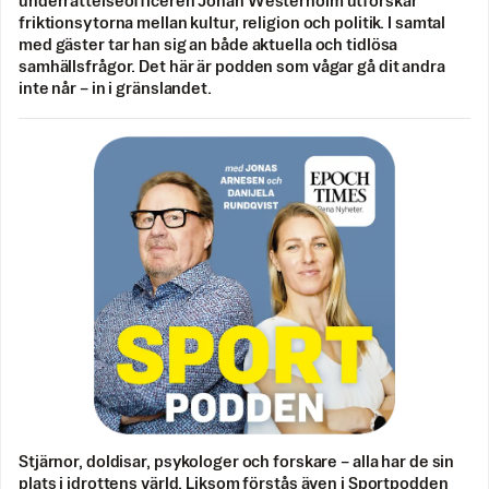
underrättelseofficeren Johan Westerholm utforskar
friktionsytorna mellan kultur, religion och politik. I samtal
med gäster tar han sig an både aktuella och tidlösa
samhällsfrågor. Det här är podden som vågar gå dit andra
inte når – in i gränslandet.
Stjärnor, doldisar, psykologer och forskare – alla har de sin
plats i idrottens värld. Liksom förstås även i Sportpodden