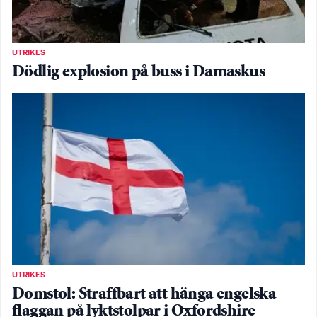
UTRIKES
Dödlig explosion på buss i Damaskus
UTRIKES
Domstol: Straffbart att hänga engelska
flaggan på lyktstolpar i Oxfordshire