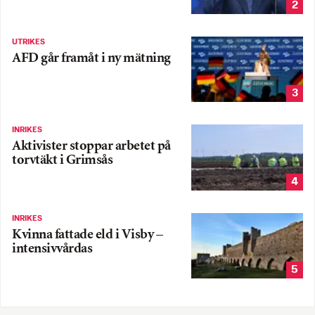
2
UTRIKES
AFD går framåt i ny mätning
3
INRIKES
Aktivister stoppar arbetet på
torvtäkt i Grimsås
4
INRIKES
Kvinna fattade eld i Visby –
intensivvårdas
5