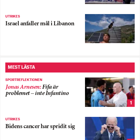
UTRIKES
Israel anfaller mål i Libanon
MEST LÄSTA
SPORTREFLEKTIONEN
Jonas Arnesen
:
Fifa är
problemet – inte Infantino
1
UTRIKES
Bidens cancer har spridit sig