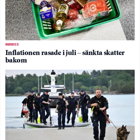
INRIKES
Inflationen rasade i juli – sänkta skatter
bakom