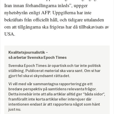
Iran innan förhandlingarna inleds”, uppger
nyhetsbyrån enligt AFP. Uppgifterna har inte
bekräftats från officiellt håll, och tidigare uttalanden
om att tillgångarna ska frigöras har då tillbakavisats av
USA.
Kvalitetsjournalistik –
så arbetar Svenska Epoch Times
Svenska Epoch Times är opartisk och tar inte politisk
ställning. Publicerat material ska vara sant. Om vi har
gjort fel ska vi skyndsamt rätta det.
Vi vill med vår sammantagna rapportering ge ett
bredare perspektiv på samtidens relevanta frågor.
Detta innebär inte att alla artiklar alltid ger ”båda sidor”,
framförallt inte korta artiklar eller intervjuer där
intentionen endast är att rapportera något som hänt
just nu.