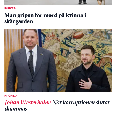
INRIKES
Man gripen för mord på kvinna i
skärgården
KRÖNIKA
Johan Westerholm
:
När korruptionen slutar
skämmas