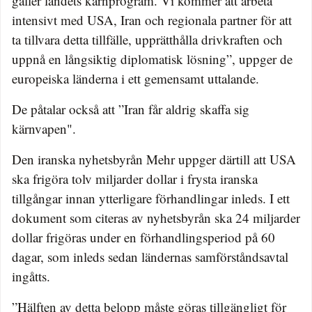
gäller landets kärnprogram. Vi kommer att arbeta
intensivt med USA, Iran och regionala partner för att
ta tillvara detta tillfälle, upprätthålla drivkraften och
uppnå en långsiktig diplomatisk lösning”, uppger de
europeiska länderna i ett gemensamt uttalande.
De påtalar också att ”Iran får aldrig skaffa sig
kärnvapen".
Den iranska nyhetsbyrån Mehr uppger därtill att USA
ska frigöra tolv miljarder dollar i frysta iranska
tillgångar innan ytterligare förhandlingar inleds. I ett
dokument som citeras av nyhetsbyrån ska 24 miljarder
dollar frigöras under en förhandlingsperiod på 60
dagar, som inleds sedan ländernas samförståndsavtal
ingåtts.
”Hälften av detta belopp måste göras tillgängligt för