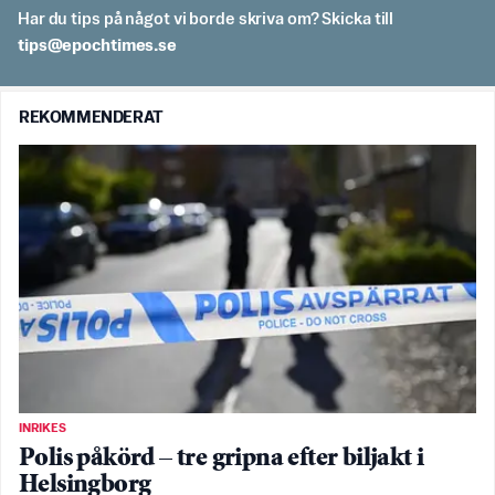
Har du tips på något vi borde skriva om? Skicka till
es.semithcope@spit
REKOMMENDERAT
INRIKES
Polis påkörd – tre gripna efter biljakt i
Helsingborg