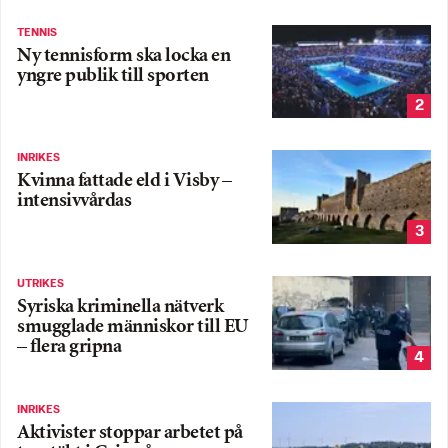
TENNIS
Ny tennisform ska locka en
yngre publik till sporten
2
INRIKES
Kvinna fattade eld i Visby –
intensivvårdas
3
UTRIKES
Syriska kriminella nätverk
smugglade människor till EU
– flera gripna
4
INRIKES
Aktivister stoppar arbetet på