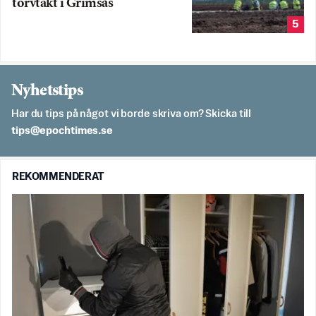
torvtäkt i Grimsås
5
Nyhetstips
Har du tips på något vi borde skriva om? Skicka till
es.semithcope@spit
REKOMMENDERAT