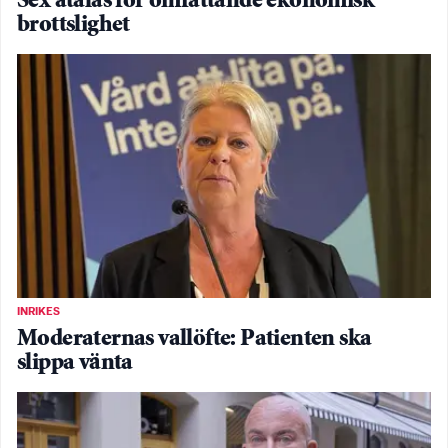
Sex åtalas för omfattande ekonomisk
brottslighet
INRIKES
Moderaternas vallöfte: Patienten ska
slippa vänta