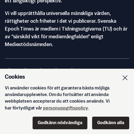
ett långsiktigt perspektiv.
Vi vill upprätthålla universella mänskliga värden,
rättigheter och friheter i det vi publicerar. Svenska
Epoch Times är medlem i Tidningsutgivarna (TU) och är
av ”särskild vikt för mediemångfalden” enligt
Mediestödsnämnden.
Cookies
Vi använder cookies för att garantera bästa möjliga
© Svenska Epoch Times AB
2026
användarupplevelse. Om du fortsätter att använda
webbplatsen accepterar du att cookies används. Vi
har förtydligat vår
personuppgiftspolicy
.
Godkänn nödvändiga
Godkänn alla
Start
Innehåll
Podd
Senaste
Logga in