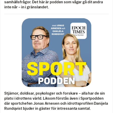
samhällsfrågor. Det här är podden som vågar gå dit andra
inte når – in i gränslandet.
Stjärnor, doldisar, psykologer och forskare – alla har de sin
plats i idrottens värld. Liksom förstås även i Sportpodden
där sportchefen Jonas Arnesen och idrottsprofilen Danijela
Rundqvist bjuder in gäster för intressanta samtal.