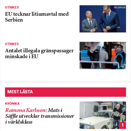
UTRIKES
EU tecknar litiumavtal med
Serbien
UTRIKES
Antalet illegala gränspassager
minskade i EU
MEST LÄSTA
KRÖNIKA
Ramona Karlsson
:
Mats i
Säffle utvecklar transmissioner
i världsklass
1