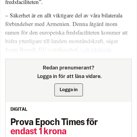
fredsfaciliteten”.
– Säkerhet är en allt viktigare del av våra bilaterala
förbindelser med Armenien. Denna åtgärd inom
ramen för den europeiska fredsfaciliteten kommer att
bidra ytterligare till landets motståndskraft, säger
Josep Borrell, EU:s utrikeschef,
i ett uttalande
.
Redan prenumerant?
Logga in för att läsa vidare.
Logga in
DIGITAL
Prova Epoch Times för
endast 1 krona