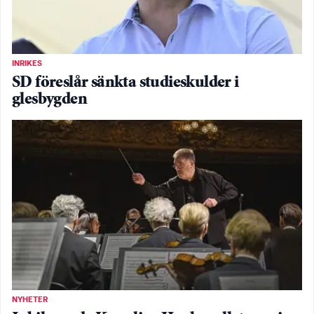
INRIKES
SD föreslår sänkta studieskulder i
glesbygden
NYHETER