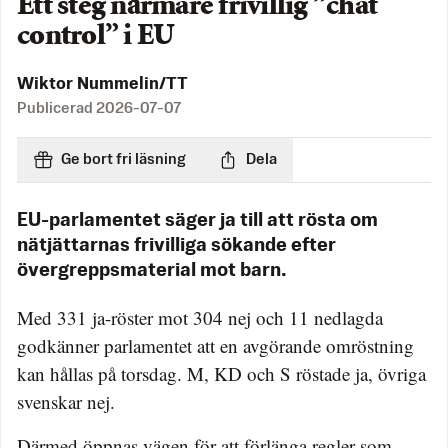
Ett steg närmare frivillig ”chat
control” i EU
Wiktor Nummelin/TT
Publicerad
2026-07-07
Ge bort fri läsning
Dela
EU-parlamentet säger ja till att rösta om
nätjättarnas frivilliga sökande efter
övergreppsmaterial mot barn.
Med 331 ja-röster mot 304 nej och 11 nedlagda
godkänner parlamentet att en avgörande omröstning
kan hållas på torsdag. M, KD och S röstade ja, övriga
svenskar nej.
Därmed öppnas vägen för att förlänga regler som