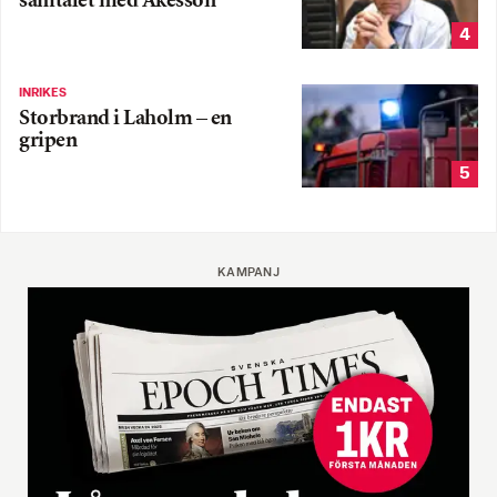
samtalet med Åkesson
4
INRIKES
Storbrand i Laholm – en
gripen
5
KAMPANJ