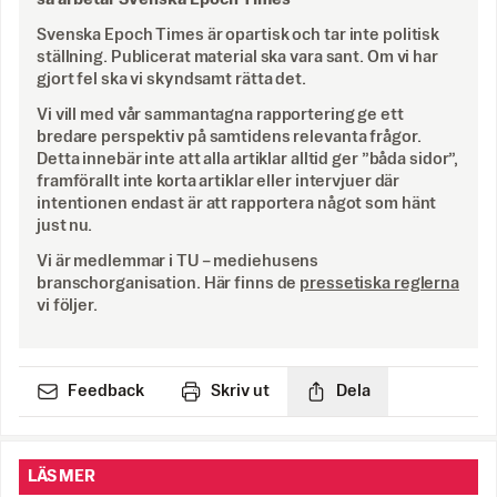
Svenska Epoch Times är opartisk och tar inte politisk
ställning. Publicerat material ska vara sant. Om vi har
gjort fel ska vi skyndsamt rätta det.
Vi vill med vår sammantagna rapportering ge ett
bredare perspektiv på samtidens relevanta frågor.
Detta innebär inte att alla artiklar alltid ger ”båda sidor”,
framförallt inte korta artiklar eller intervjuer där
intentionen endast är att rapportera något som hänt
just nu.
Vi är medlemmar i TU – mediehusens
branschorganisation. Här finns de
pressetiska reglerna
vi följer.
Feedback
Skriv ut
Dela
LÄS MER