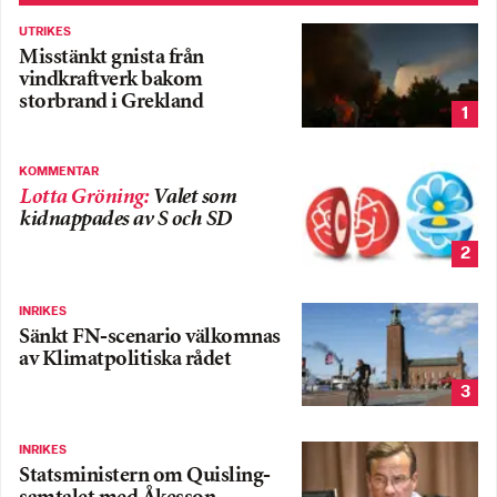
UTRIKES
Misstänkt gnista från
vindkraftverk bakom
storbrand i Grekland
1
KOMMENTAR
Lotta Gröning
:
Valet som
kidnappades av S och SD
2
INRIKES
Sänkt FN-scenario välkomnas
av Klimatpolitiska rådet
3
INRIKES
Statsministern om Quisling-