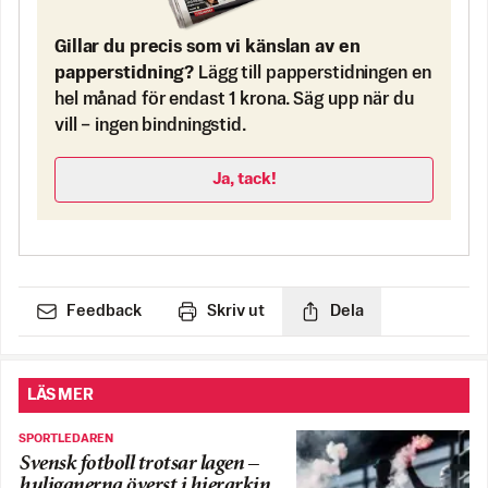
Gillar du precis som vi känslan av en
papperstidning?
Lägg till papperstidningen en
hel månad för endast 1 krona. Säg upp när du
vill – ingen bindningstid.
Ja, tack!
Feedback
Skriv ut
Dela
LÄS MER
SPORTLEDAREN
Svensk fotboll trotsar lagen –
huliganerna överst i hierarkin