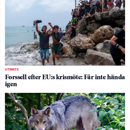
UTRIKES
Forssell efter EU:s krismöte: Får inte hända
igen