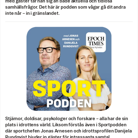
med gäster tar han sig an både aktuella och tidlösa
samhällsfrågor. Det här är podden som vågar gå dit andra
inte når – in i gränslandet.
Stjärnor, doldisar, psykologer och forskare – alla har de sin
plats i idrottens värld. Liksom förstås även i Sportpodden
där sportchefen Jonas Arnesen och idrottsprofilen Danijela
Rundqvist bjuder in gäster för intressanta samtal.