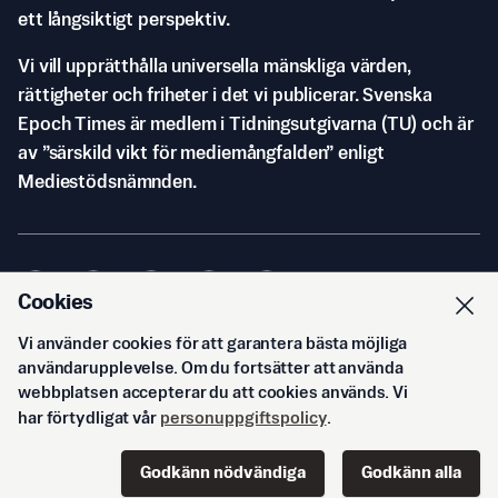
ett långsiktigt perspektiv.
Vi vill upprätthålla universella mänskliga värden,
rättigheter och friheter i det vi publicerar. Svenska
Epoch Times är medlem i Tidningsutgivarna (TU) och är
av ”särskild vikt för mediemångfalden” enligt
Mediestödsnämnden.
Cookies
Vi använder cookies för att garantera bästa möjliga
© Svenska Epoch Times AB
2026
användarupplevelse. Om du fortsätter att använda
webbplatsen accepterar du att cookies används. Vi
har förtydligat vår
personuppgiftspolicy
.
Godkänn nödvändiga
Godkänn alla
Start
Innehåll
Podd
Senaste
Logga in