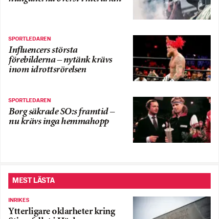
SPORTLEDAREN
Influencers största
förebilderna – nytänk krävs
inom idrottsrörelsen
SPORTLEDAREN
Borg säkrade SO:s framtid –
nu krävs inga hemmahopp
MEST LÄSTA
INRIKES
Ytterligare oklarheter kring