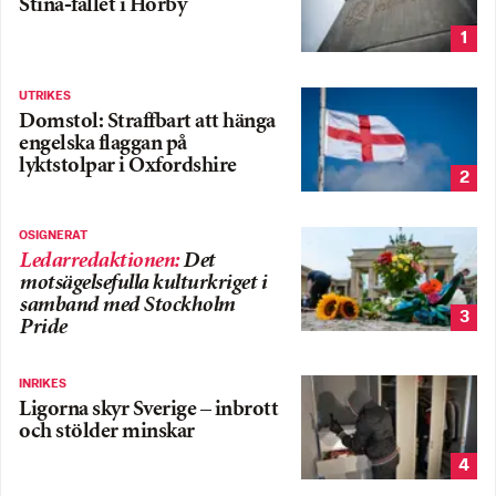
Stina-fallet i Hörby
1
UTRIKES
Domstol: Straffbart att hänga
engelska flaggan på
lyktstolpar i Oxfordshire
2
OSIGNERAT
Ledarredaktionen
:
Det
motsägelsefulla kulturkriget i
samband med Stockholm
3
Pride
INRIKES
Ligorna skyr Sverige – inbrott
och stölder minskar
4