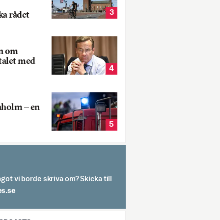
3
ka rådet
rn om
talet med
4
aholm – en
5
got vi borde skriva om? Skicka till
spit