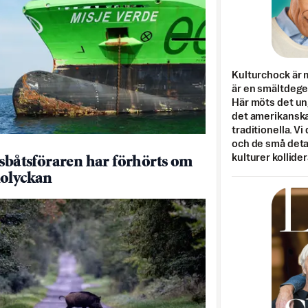
Kulturchock är 
är en smältdegel
Här möts det un
det amerikanska
traditionella. Vi
och de små detal
kulturer kollider
dsbåtsföraren har förhörts om
olyckan