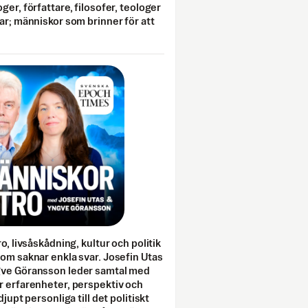
ger, författare, filosofer, teologer
ar; människor som brinner för att
o, livsåskådning, kultur och politik
som saknar enkla svar. Josefin Utas
gve Göransson leder samtal med
r erfarenheter, perspektiv och
djupt personliga till det politiskt