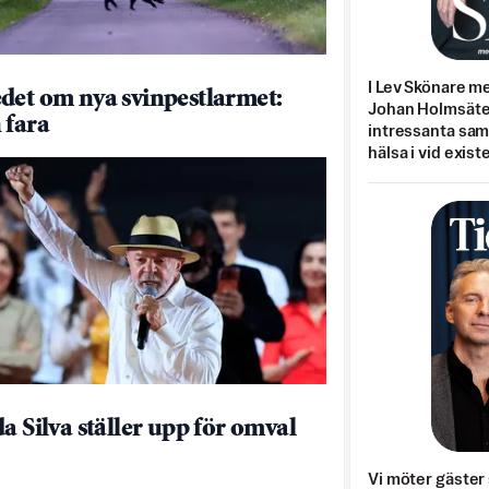
I Lev Skönare m
det om nya svinpestlarmet:
Johan Holmsäter
 fara
intressanta sa
hälsa i vid exist
da Silva ställer upp för omval
Vi möter gäster 