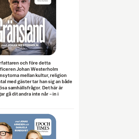
rfattaren och före detta
fficeren Johan Westerholm
onsytorna mellan kultur, religion
amtal med gäster tar han sig an både
lösa samhällsfrågor. Det här är
 gå dit andra inte når – in i