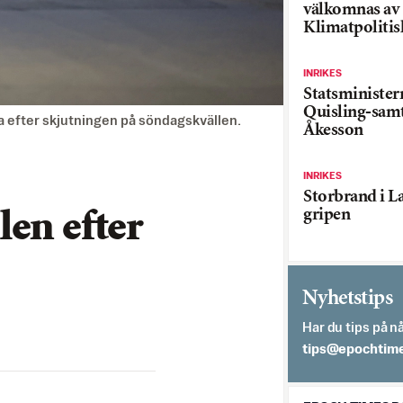
välkomnas av
Klimatpolitis
INRIKES
Statsministe
Quisling-sam
la efter skjutningen på söndagskvällen.
Åkesson
INRIKES
Storbrand i L
gripen
en efter
Nyhetstips
Har du tips på nå
es.semithcope@