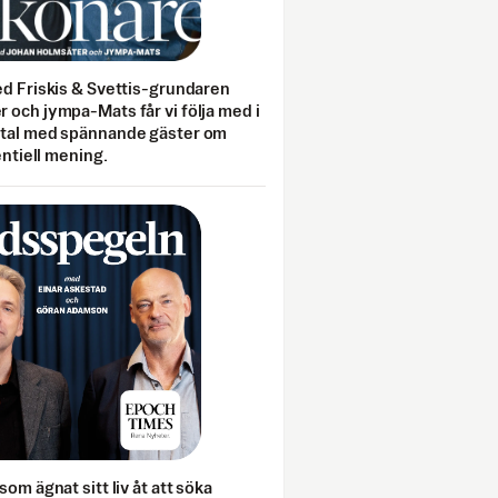
ed Friskis & Svettis-grundaren
 och jympa-Mats får vi följa med i
mtal med spännande gäster om
entiell mening.
som ägnat sitt liv åt att söka