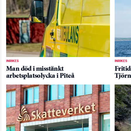
INRIKES
INRIKES
Man död i misstänkt
Friti
arbetsplatsolycka i Piteå
Tjörn