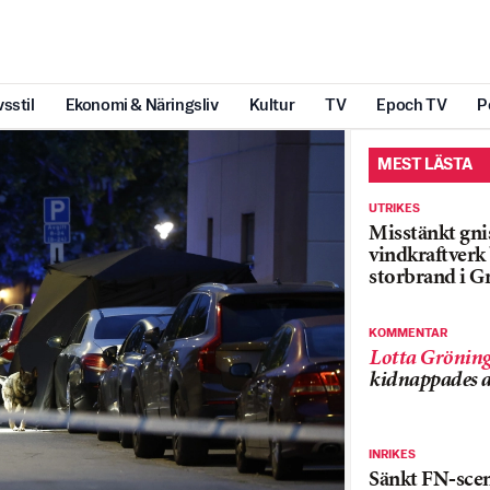
vsstil
Ekonomi & Näringsliv
Kultur
TV
Epoch TV
P
MEST LÄSTA
UTRIKES
Misstänkt gnis
vindkraftver
storbrand i G
KOMMENTAR
Lotta Grönin
kidnappades a
INRIKES
Sänkt FN-sce