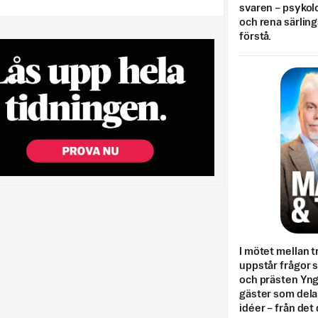
svaren – psykolo
och rena särling
förstå.
I mötet mellan tr
uppstår frågor 
och prästen Yn
gäster som dela
idéer – från det 