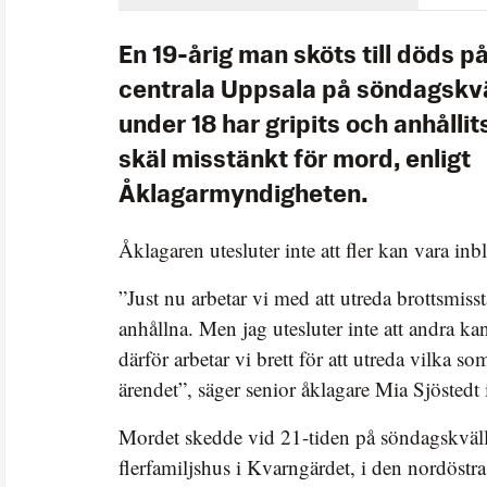
En 19-årig man sköts till döds på
centrala Uppsala på söndagskvä
under 18 har gripits och anhålli
skäl misstänkt för mord, enligt
Åklagarmyndigheten.
Åklagaren utesluter inte att fler kan vara in
”Just nu arbetar vi med att utreda brottsmis
anhållna. Men jag utesluter inte att andra k
därför arbetar vi brett för att utreda vilka s
ärendet”, säger senior åklagare Mia Sjöstedt
Mordet skedde vid 21-tiden på söndagskväll
flerfamiljshus i Kvarngärdet, i den nordöstra