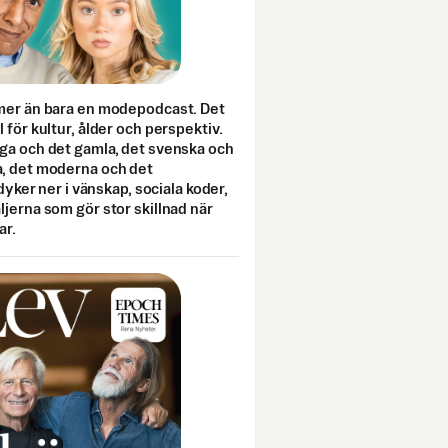
mer än bara en modepodcast. Det
 för kultur, ålder och perspektiv.
ga och det gamla, det svenska och
, det moderna och det
 dyker ner i vänskap, sociala koder,
jerna som gör stor skillnad när
ar.