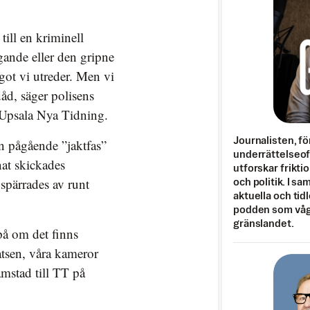
 till en kriminell
ande eller den gripne
ågot vi utreder. Men vi
dåd, säger polisens
 Upsala Nya Tidning.
Journalisten, fö
en pågående ”jaktfas”
underrättelseo
nat skickades
utforskar frikti
 spärrades av runt
och politik. I s
aktuella och tid
podden som vågar
gränslandet.
på om det finns
atsen, våra kameror
amstad till TT på