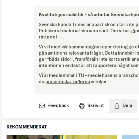
Kvalitetsjournalistik –
så arbetar Svenska Ep
Svenska Epoch Times är opartisk och tar inte pol
Publicerat material ska vara sant. Om vi har gjo
rätta det.
Vi vill med vår sammantagna rapportering ge e
på samtidens relevanta frågor. Detta innebär inte 
ger ”båda sidor”, framförallt inte korta artiklar 
intentionen endast är att rapportera något som
Vi är medlemmar i TU – mediehusens branschor
de
pressetiska reglerna
vi följer.
Feedback
Skriv ut
Dela
REKOMMENDERAT