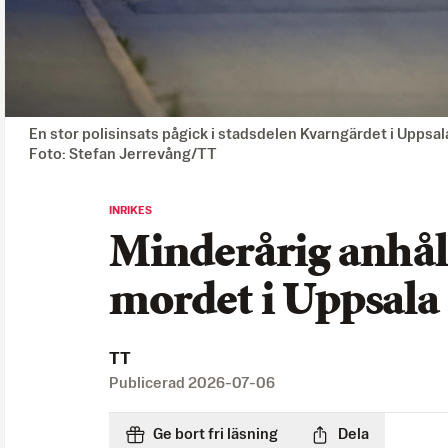
En stor polisinsats pågick i stadsdelen Kvarngärdet i Uppsa
Foto: Stefan Jerrevång/TT
INRIKES
Minderårig anhåll
mordet i Uppsala
TT
Publicerad
2026-07-06
Ge bort fri läsning
Dela