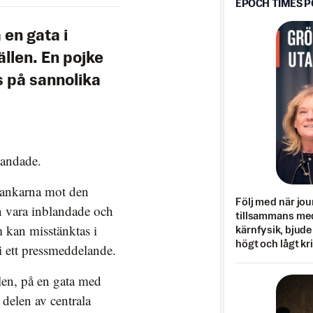
EPOCH TIMES 
 en gata i
llen. En pojke
ts på sannolika
blandade.
stankarna mot den
Följ med när jou
an vara inblandade och
tillsammans med
om kan misstänktas i
kärnfysik, bjuder
högt och lågt kr
 i ett pressmeddelande.
en, på en gata med
 delen av centrala