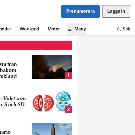
Prenumerera
Logga in
oddar
Weekend
Motor
Meny
Sök
ta från
k bakom
1
rekland
g
:
Valet som
v S och SD
2
nario