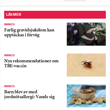
LÄS MER
INRIKES
Farlig gravidsjukdom kan
upptäckas i förväg
INRIKES
Nya rekommendationer om
TBE-vaccin
INRIKES
Barn blev av med
jordnötsallergi: Vande sig