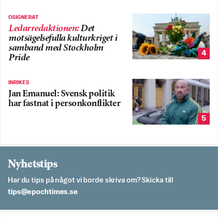
OSIGNERAT
Ledarredaktionen
:
Det
motsägelsefulla kulturkriget i
samband med Stockholm
4
Pride
INRIKES
Jan Emanuel: Svensk politik
har fastnat i personkonflikter
5
Nyhetstips
Har du tips på något vi borde skriva om? Skicka till
es.semithcope@spit