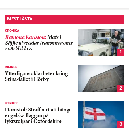
MEST LÄSTA
KRÖNIKA
Ramona Karlsson
:
Mats i
Säffle utvecklar transmissioner
i världsklass
1
INRIKES
Ytterligare oklarheter kring
Stina-fallet i Hörby
2
UTRIKES
Domstol: Straffbart att hänga
engelska flaggan på
lyktstolpar i Oxfordshire
3