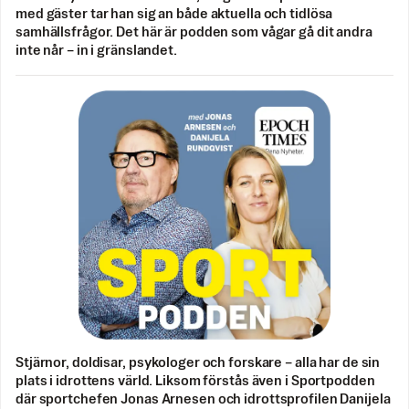
med gäster tar han sig an både aktuella och tidlösa
samhällsfrågor. Det här är podden som vågar gå dit andra
inte når – in i gränslandet.
Stjärnor, doldisar, psykologer och forskare – alla har de sin
plats i idrottens värld. Liksom förstås även i Sportpodden
där sportchefen Jonas Arnesen och idrottsprofilen Danijela