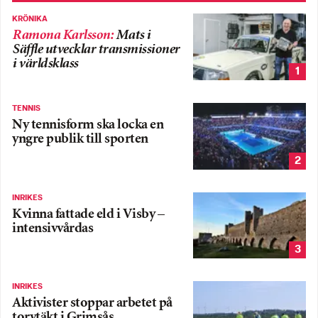
KRÖNIKA
Ramona Karlsson
:
Mats i
Säffle utvecklar transmissioner
i världsklass
1
TENNIS
Ny tennisform ska locka en
yngre publik till sporten
2
INRIKES
Kvinna fattade eld i Visby –
intensivvårdas
3
INRIKES
Aktivister stoppar arbetet på
torvtäkt i Grimsås