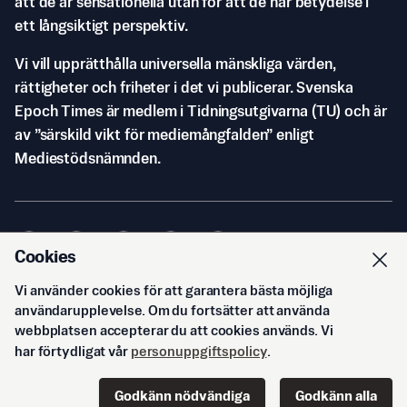
att de är sensationella utan för att de har betydelse i
ett långsiktigt perspektiv.
Vi vill upprätthålla universella mänskliga värden,
rättigheter och friheter i det vi publicerar. Svenska
Epoch Times är medlem i Tidningsutgivarna (TU) och är
av ”särskild vikt för mediemångfalden” enligt
Mediestödsnämnden.
Cookies
Vi använder cookies för att garantera bästa möjliga
© Svenska Epoch Times AB
2026
användarupplevelse. Om du fortsätter att använda
webbplatsen accepterar du att cookies används. Vi
har förtydligat vår
personuppgiftspolicy
.
Godkänn nödvändiga
Godkänn alla