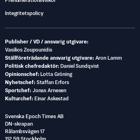
Prenumerationsvillkor
Integritetspolicy
Publisher / VD / ansvarig utgivare
Vasilios Zoupounidis
Ställföreträdande ansvarig utgivare
Aron Lamm
Politisk chefredaktör
Daniel Sundqvist
Opinionschef
Lotta Gröning
Nyhetschef
Staffan Erfors
Sportchef
Jonas Arnesen
Kulturchef
Einar Askestad
Svenska Epoch Times AB
DN-skrapan
Rålambsvägen 17
112 59 Stockholm