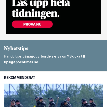
Nyhetstips
Har du tips på något vi borde skriva om? Skicka till
es.semithcope@spit
REKOMMENDERAT