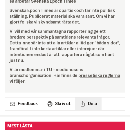
så arbetar Svenska Epoch Times
Svenska Epoch Times är opartisk och tar inte politisk
ställning. Publicerat material ska vara sant. Om vi har
gjort fel ska vi skyndsamt rätta det.
Vi vill med vår sammantagna rapportering ge ett
bredare perspektiv på samtidens relevanta frågor.
Detta innebär inte att alla artiklar alltid ger ”båda sidor”,
framförallt inte korta artiklar eller intervjuer där
intentionen endast är att rapportera något som hänt
just nu.
Vi är medlemmar i TU – mediehusens
branschorganisation. Här finns de
pressetiska reglerna
vi följer.
Feedback
Skriv ut
Dela
MEST LÄSTA