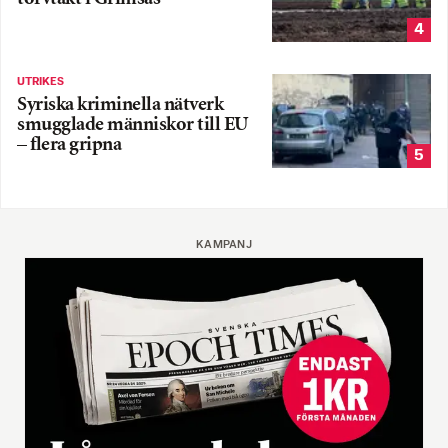
4
UTRIKES
Syriska kriminella nätverk
smugglade människor till EU
– flera gripna
5
KAMPANJ