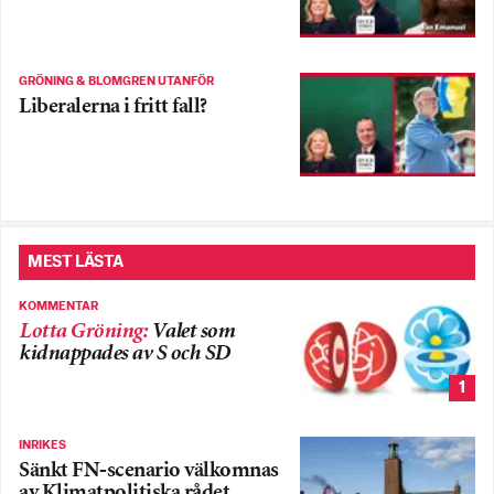
GRÖNING & BLOMGREN UTANFÖR
Liberalerna i fritt fall?
MEST LÄSTA
KOMMENTAR
Lotta Gröning
:
Valet som
kidnappades av S och SD
1
INRIKES
Sänkt FN-scenario välkomnas
av Klimatpolitiska rådet