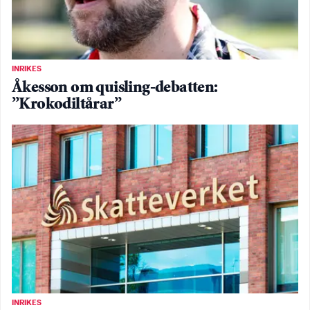
INRIKES
Åkesson om quisling-debatten:
”Krokodiltårar”
INRIKES