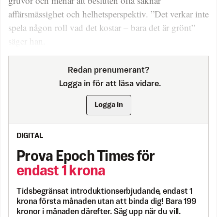
gruvor och menar att besluten ofta saknar
affärsmässighet och helhetsperspektiv. ”Det verkar inte
spela någon roll vad det kostar – bara det är grönt”
säger han.
Redan prenumerant?
Logga in för att läsa vidare.
Logga in
DIGITAL
Prova Epoch Times för
endast 1 krona
Tidsbegränsat introduktionserbjudande, endast 1
krona första månaden utan att binda dig! Bara 199
kronor i månaden därefter. Säg upp när du vill.