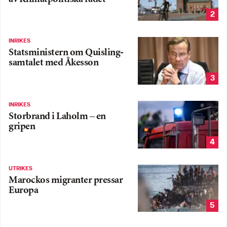
2
INRIKES
Statsministern om Quisling-
samtalet med Åkesson
3
INRIKES
Storbrand i Laholm – en
gripen
4
UTRIKES
Marockos migranter pressar
Europa
5