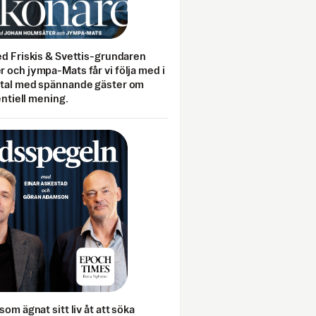
ed Friskis & Svettis-grundaren
 och jympa-Mats får vi följa med i
mtal med spännande gäster om
entiell mening.
som ägnat sitt liv åt att söka