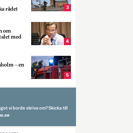
3
ka rådet
rn om
talet med
4
aholm – en
5
got vi borde skriva om? Skicka till
spit