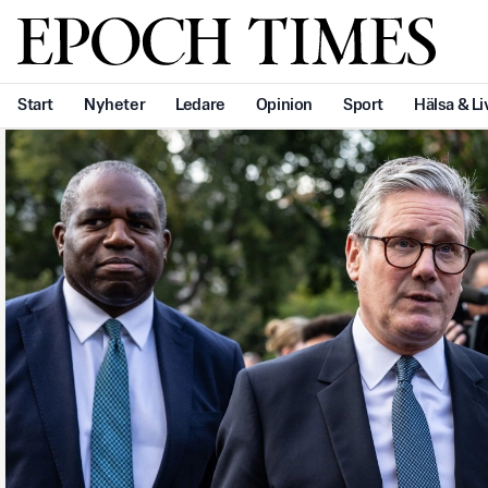
Svenska Epoch Times
Start
Nyheter
Ledare
Opinion
Sport
Hälsa & Li