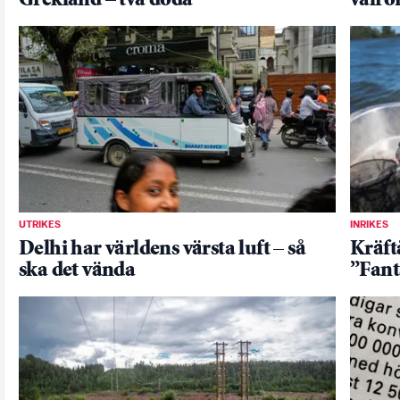
Grekland – två döda
valrö
UTRIKES
INRIKES
Delhi har världens värsta luft – så
Kräft
ska det vända
”Fant