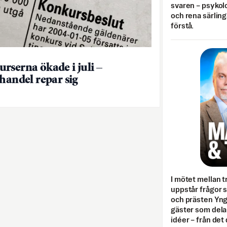
svaren – psykolo
och rena särling
förstå.
rserna ökade i juli –
jhandel repar sig
I mötet mellan tr
uppstår frågor 
och prästen Yn
gäster som dela
idéer – från det 