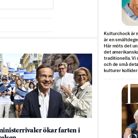
Kulturchock är 
är en smältdegel
Här möts det un
det amerikanska
traditionella. Vi
och de små detal
kulturer kollider
inisterrivaler ökar farten i