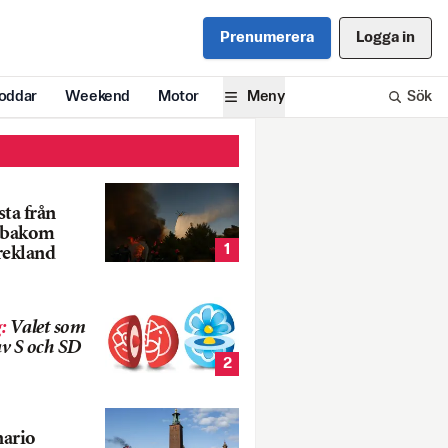
Prenumerera
Logga in
oddar
Weekend
Motor
Meny
Sök
ta från
k bakom
1
rekland
g
:
Valet som
v S och SD
2
nario