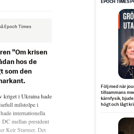
EPOCH TIMES 
 på Epoch Times
ren ”Om krisen
lådan hos de
gt som den
markant.
Följ med när jou
tillsammans med
 kriget i Ukraina hade
kärnfysik, bjuder
sefull milstolpe i
högt och lågt kr
hade internationella
n DC mellan president
er Keir Starmer. Det