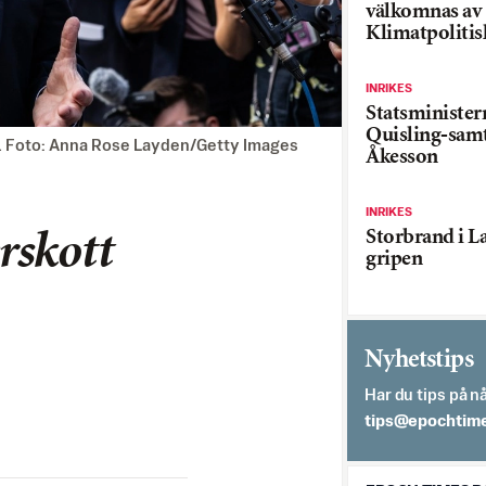
välkomnas av
Klimatpolitis
INRIKES
Statsministe
Quisling-sam
ina. Foto: Anna Rose Layden/Getty Images
Åkesson
INRIKES
Storbrand i L
erskott
gripen
Nyhetstips
Har du tips på nå
es.semithcope@