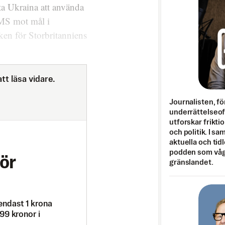
ta Ukraina att använda
MS mot mål i
ken för Storbritanniens
tt läsa vidare.
Journalisten, fö
underrättelseo
utforskar frikti
och politik. I s
aktuella och tid
podden som vågar
ör
gränslandet.
endast 1 krona
99 kronor i