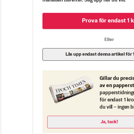
månaden därefter. Säg upp när du vill.
Prova för endast 1 k
Eller
Lås upp endast denna artikel för 
Gillar du preci
av en pappers
papperstidning
för endast 1 kr
du vill – ingen 
Ja, tack!