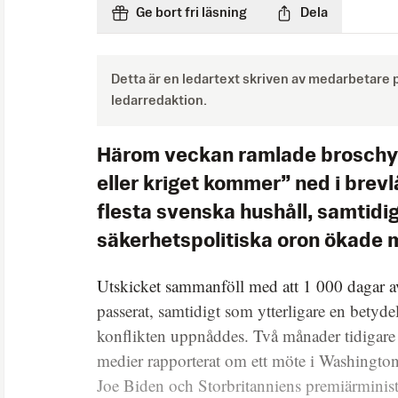
Ge bort fri läsning
Dela
Detta är en ledartext skriven av medarbetare
ledarredaktion.
Härom veckan ramlade broschy
eller kriget kommer” ned i brev
flesta svenska hushåll, samtidi
säkerhetspolitiska oron ökade 
Utskicket sammanföll med att 1 000 dagar av
passerat, samtidigt som ytterligare en betydel
konflikten uppnåddes. Två månader tidigare 
medier rapporterat om ett möte i Washingto
Joe Biden och Storbritanniens premiärminist