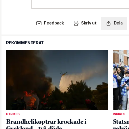
Feedback
Skriv ut
Dela
REKOMMENDERAT
UTRIKES
INRIKES
Brandhelikoptrar krockade i
Statsm