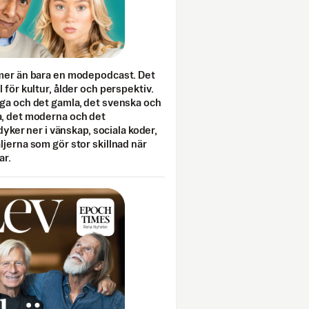
mer än bara en modepodcast. Det
 för kultur, ålder och perspektiv.
ga och det gamla, det svenska och
, det moderna och det
 dyker ner i vänskap, sociala koder,
jerna som gör stor skillnad när
ar.