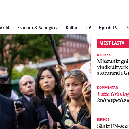
vsstil
Ekonomi & Näringsliv
Kultur
TV
Epoch TV
P
MEST LÄSTA
UTRIKES
Misstänkt gnis
vindkraftver
storbrand i G
KOMMENTAR
Lotta Grönin
kidnappades a
INRIKES
Sänkt FN-sce