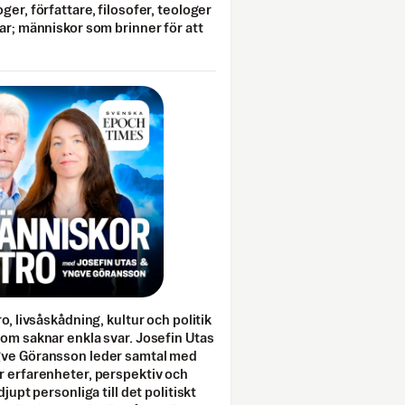
ger, författare, filosofer, teologer
ar; människor som brinner för att
o, livsåskådning, kultur och politik
som saknar enkla svar. Josefin Utas
gve Göransson leder samtal med
r erfarenheter, perspektiv och
djupt personliga till det politiskt