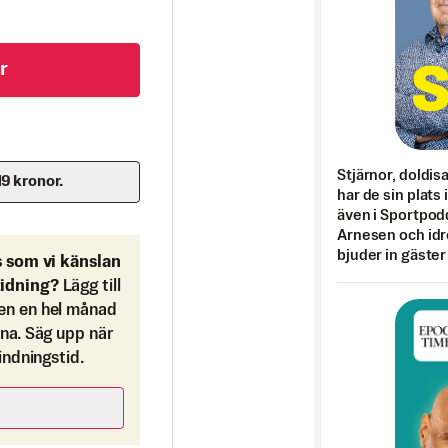
r
Stjärnor, doldis
19 kronor.
har de sin plats 
även i Sportpod
Arnesen och idr
bjuder in gäster
s som vi känslan
tidning?
Lägg till
en en hel månad
ona. Säg upp när
bindningstid.