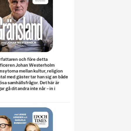
rfattaren och före detta
fficeren Johan Westerholm
onsytorna mellan kultur, religion
amtal med gäster tar han sig an både
lösa samhällsfrågor. Det här är
 gå dit andra inte når – in i