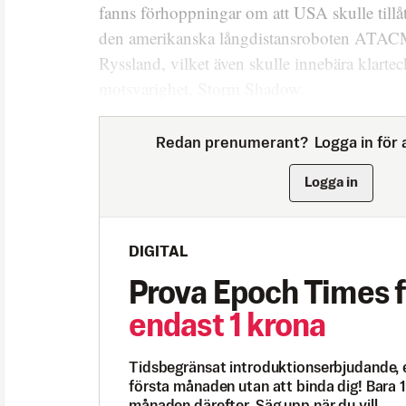
fanns förhoppningar om att USA skulle tillå
den amerikanska långdistansroboten ATAC
Ryssland, vilket även skulle innebära klartec
motsvarighet, Storm Shadow.
Redan prenumerant?
Logga in för a
Logga in
DIGITAL
Prova Epoch Times f
endast 1 krona
Tidsbegränsat introduktionserbjudande, 
första månaden utan att binda dig! Bara 1