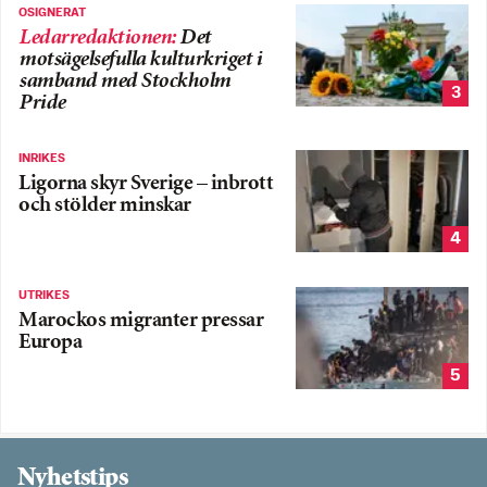
OSIGNERAT
Ledarredaktionen
:
Det
motsägelsefulla kulturkriget i
samband med Stockholm
3
Pride
INRIKES
Ligorna skyr Sverige – inbrott
och stölder minskar
4
UTRIKES
Marockos migranter pressar
Europa
5
Nyhetstips