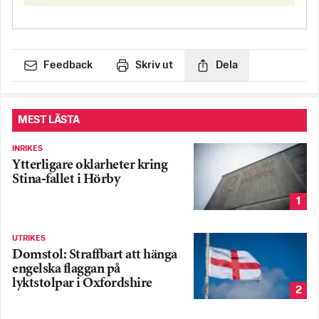
Feedback
Skriv ut
Dela
MEST LÄSTA
INRIKES
Ytterligare oklarheter kring
Stina-fallet i Hörby
1
UTRIKES
Domstol: Straffbart att hänga
engelska flaggan på
lyktstolpar i Oxfordshire
2