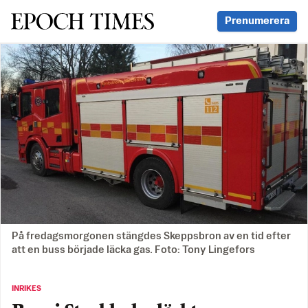
Svenska Epoch Times
Prenumerera
På fredagsmorgonen stängdes Skeppsbron av en tid efter
att en buss började läcka gas. Foto: Tony Lingefors
INRIKES