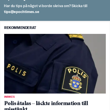
Har du tips på något vi borde skriva om? Skicka till
es.semithcope@spit
REKOMMENDERAT
INRIKES
Polis åtalas – läckte information till
misstänkt