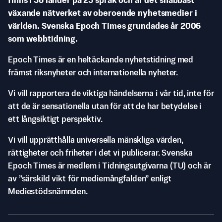
finns i 36 länder på 23 språk och är det snabbast
växande nätverket av oberoende nyhetsmedier i
världen. Svenska Epoch Times grundades år 2006
som webbtidning.
Epoch Times är en heltäckande nyhetstidning med
främst riksnyheter och internationella nyheter.
Vi vill rapportera de viktiga händelserna i vår tid, inte för
att de är sensationella utan för att de har betydelse i
ett långsiktigt perspektiv.
Vi vill upprätthålla universella mänskliga värden,
rättigheter och friheter i det vi publicerar. Svenska
Epoch Times är medlem i Tidningsutgivarna (TU) och är
av ”särskild vikt för mediemångfalden” enligt
Mediestödsnämnden.