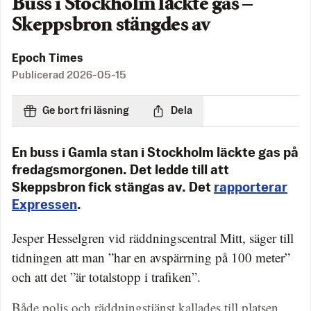
Buss i Stockholm läckte gas –
Skeppsbron stängdes av
Epoch Times
Publicerad
2026-05-15
Ge bort fri läsning
Dela
En buss i Gamla stan i Stockholm läckte gas på
fredagsmorgonen. Det ledde till att
Skeppsbron fick stängas av. Det
rapporterar
Expressen
.
Jesper Hesselgren vid räddningscentral Mitt, säger till
tidningen att man ”har en avspärrning på 100 meter”
och att det ”är totalstopp i trafiken”.
Både polis och räddningstjänst kallades till platsen,