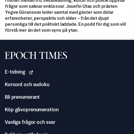
I mötet mellan tro, livsåskådning, kultur och politik uppstår
frågor som saknar enkla svar. Josefin Utas och prästen
Yngve Göransson leder samtal med gäster som delar
erfarenheter, perspektiv och idéer – från det djupt
personliga till det politiskt laddade. En podd för dig som vill
förstå mer än det som syns på ytan.
Svenska Epoch Times
E-tidning
Korsord och sudoku
Bli prenumerant
Köp gåvoprenumeration
Vanliga frågor och svar