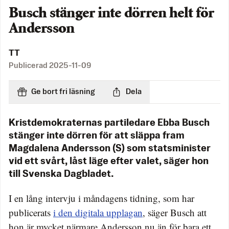
Busch stänger inte dörren helt för
Andersson
TT
Publicerad
2025-11-09
Ge bort fri läsning
Dela
Kristdemokraternas partiledare Ebba Busch
stänger inte dörren för att släppa fram
Magdalena Andersson (S) som statsminister
vid ett svårt, låst läge efter valet, säger hon
till Svenska Dagbladet.
I en lång intervju i måndagens tidning, som har
publicerats
i den digitala upplagan
, säger Busch att
hon är mycket närmare Andersson nu än för bara ett