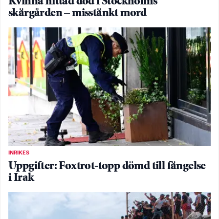
Kvinna hittad död i Stockholms
skärgården – misstänkt mord
INRIKES
Uppgifter: Foxtrot-topp dömd till fängelse
i Irak