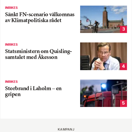
INRIKES
Sänkt FN-scenario välkomnas
av Klimatpolitiska rådet
3
INRIKES
Statsministern om Quisling-
samtalet med Åkesson
4
INRIKES
Storbrand i Laholm – en
gripen
5
KAMPANJ