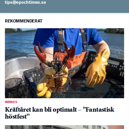
es.semithcope@spit
REKOMMENDERAT
INRIKES
Kräftåret kan bli optimalt – ”Fantastisk
höstfest”