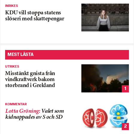
INRIKES
KDU vill stoppa statens
slöseri med skattepengar
MEST LÄSTA
UTRIKES
Misstänkt gnista från
vindkraftverk bakom
storbrand i Grekland
1
KOMMENTAR
Lotta Gröning
:
Valet som
kidnappades av S och SD
2