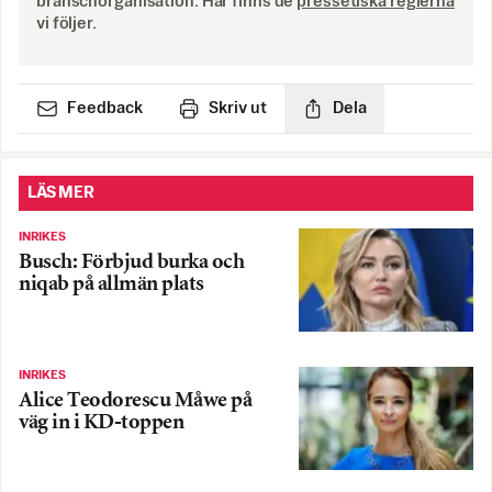
branschorganisation. Här finns de
pressetiska reglerna
vi följer.
Feedback
Skriv ut
Dela
LÄS MER
INRIKES
Busch: Förbjud burka och
niqab på allmän plats
INRIKES
Alice Teodorescu Måwe på
väg in i KD-toppen