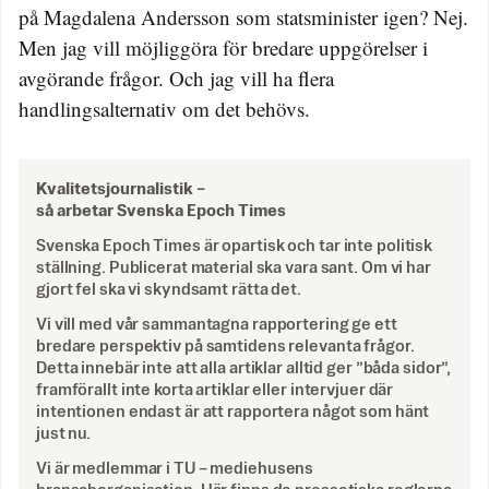
på Magdalena Andersson som statsminister igen? Nej.
Men jag vill möjliggöra för bredare uppgörelser i
avgörande frågor. Och jag vill ha flera
handlingsalternativ om det behövs.
Kvalitetsjournalistik –
så arbetar Svenska Epoch Times
Svenska Epoch Times är opartisk och tar inte politisk
ställning. Publicerat material ska vara sant. Om vi har
gjort fel ska vi skyndsamt rätta det.
Vi vill med vår sammantagna rapportering ge ett
bredare perspektiv på samtidens relevanta frågor.
Detta innebär inte att alla artiklar alltid ger ”båda sidor”,
framförallt inte korta artiklar eller intervjuer där
intentionen endast är att rapportera något som hänt
just nu.
Vi är medlemmar i TU – mediehusens