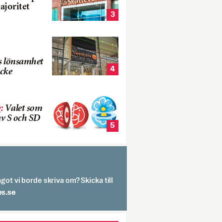
ajoritet
3
s lönsamhet
4
cke
g
:
Valet som
v S och SD
5
got vi borde skriva om? Skicka till
spit