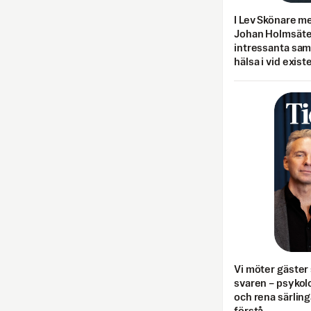
I Lev Skönare m
Johan Holmsäter
intressanta sa
hälsa i vid exist
Vi möter gäster 
svaren – psykolo
och rena särling