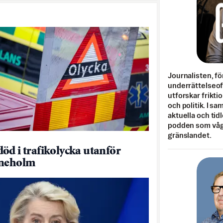
Journalisten, fö
underrättelseo
utforskar frikti
och politik. I s
aktuella och tid
podden som vågar
gränslandet.
öd i trafikolycka utanför
ineholm