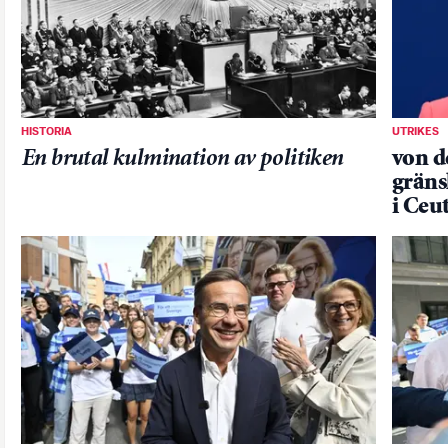
HISTORIA
UTRIKES
En brutal kulmination av politiken
von de
gräns
i Ceu