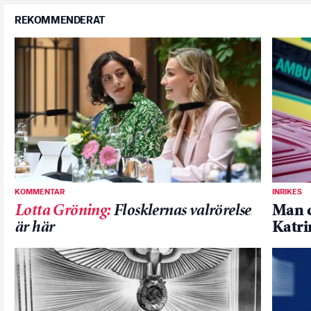
REKOMMENDERAT
KOMMENTAR
INRIKES
Lotta Gröning
:
Flosklernas valrörelse
Man d
är här
Katr