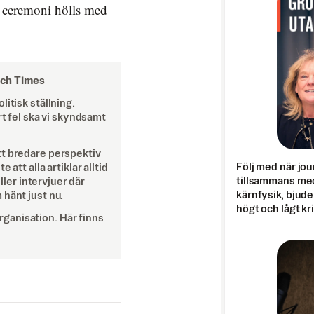
k ceremoni hölls med
och Times
itisk ställning.
rt fel ska vi skyndsamt
tt bredare perspektiv
Följ med när jou
att alla artiklar alltid
tillsammans med
eller intervjuer där
kärnfysik, bjuder
 hänt just nu.
högt och lågt kr
ganisation. Här finns