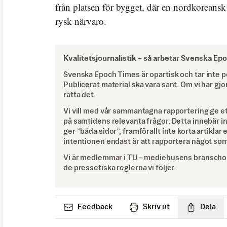
från platsen för bygget, där en nordkoreans
rysk närvaro.
Kvalitetsjournalistik –
så arbetar Svenska Ep
Svenska Epoch Times är opartisk och tar inte pol
Publicerat material ska vara sant. Om vi har gjo
rätta det.
Vi vill med vår sammantagna rapportering ge e
på samtidens relevanta frågor. Detta innebär inte 
ger ”båda sidor”, framförallt inte korta artiklar 
intentionen endast är att rapportera något som
Vi är medlemmar i TU – mediehusens branschor
de
pressetiska reglerna
vi följer.
Feedback
Skriv ut
Dela