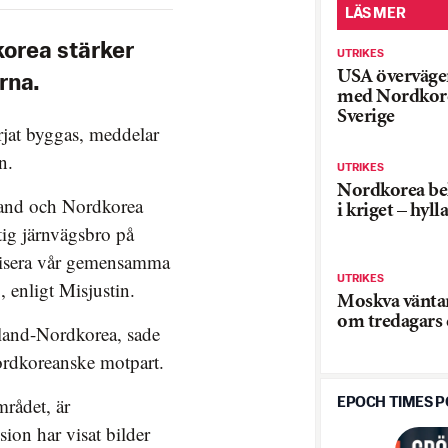
LÄS MER
orea stärker
UTRIKES
USA överväger
rna.
med Nordkore
Sverige
jat byggas, meddelar
n.
UTRIKES
Nordkorea bek
land och Nordkorea
i kriget – hyll
tig järnvägsbro på
olisera vår gemensamma
UTRIKES
, enligt Misjustin.
Moskva väntar
om tredagars
sland-Nordkorea, sade
ordkoreanske motpart.
mrådet, är
EPOCH TIMES 
ion har visat bilder