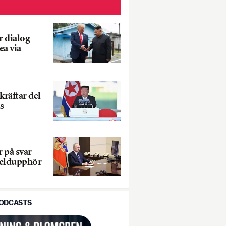
 dialog
a via
räftar del
as
 på svar
 eldupphör
PODCASTS