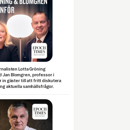
rnalisten Lotta Gröning
 Jan Blomgren, professor i
 in gäster till att fritt diskutera
ing aktuella samhällsfrågor.