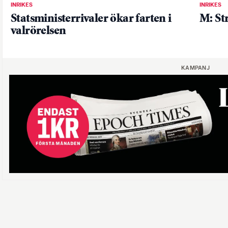
INRIKES
INRIKES
Statsministerrivaler ökar farten i
M: St
valrörelsen
KAMPANJ