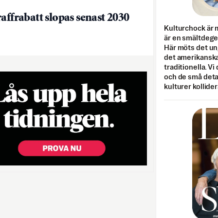
raffrabatt slopas senast 2030
Kulturchock är 
är en smältdegel
Här möts det un
det amerikanska
traditionella. Vi
och de små detal
kulturer kollider