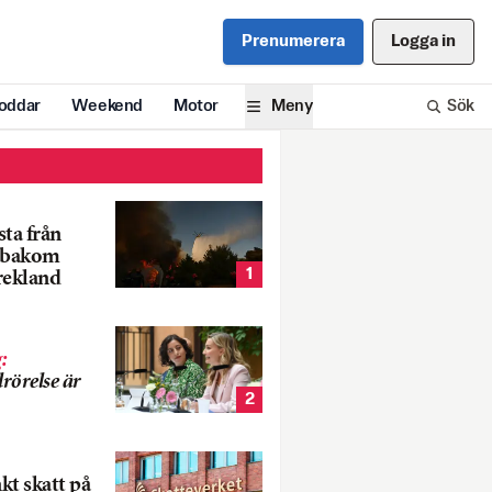
Prenumerera
Logga in
oddar
Weekend
Motor
Meny
Sök
ta från
k bakom
1
rekland
g
:
rörelse är
2
nkt skatt på