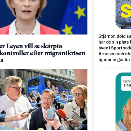
Stjärnor, doldis
har de sin plats 
r Leyen vill se skärpta
även i Sportpod
kontroller efter migrantkrisen
Arnesen och idr
ta
bjuder in gäster