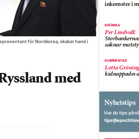
inkomster i m
KRÖNIKA
Per Lindvall
:
Storbankerna
epresentant för Nordkorea, skakar hand i
saknar motsty
KOMMENTAR
Lotta Grönin
kidnappades a
 Ryssland med
Nyhetstips
Har du tips på nå
es.semithcope@