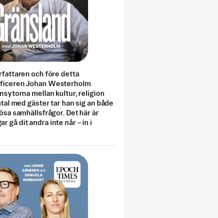
rfattaren och före detta
fficeren Johan Westerholm
onsytorna mellan kultur, religion
amtal med gäster tar han sig an både
lösa samhällsfrågor. Det här är
 gå dit andra inte når – in i