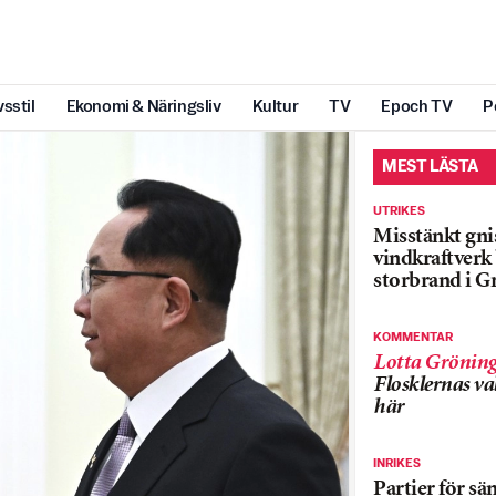
vsstil
Ekonomi & Näringsliv
Kultur
TV
Epoch TV
P
MEST LÄSTA
UTRIKES
Misstänkt gnis
vindkraftver
storbrand i G
KOMMENTAR
Lotta Grönin
Flosklernas val
här
INRIKES
Partier för sä