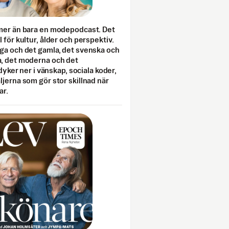
mer än bara en modepodcast. Det
 för kultur, ålder och perspektiv.
ga och det gamla, det svenska och
, det moderna och det
 dyker ner i vänskap, sociala koder,
jerna som gör stor skillnad när
ar.