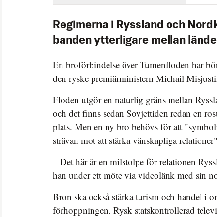
Regimerna i Ryssland och Nordk
banden ytterligare mellan lände
En broförbindelse över Tumenfloden har bör
den ryske premiärministern Michail Misjusti
Floden utgör en naturlig gräns mellan Ryss
och det finns sedan Sovjettiden redan en ros
plats. Men en ny bro behövs för att "symb
strävan mot att stärka vänskapliga relationer"
– Det här är en milstolpe för relationen Rys
han under ett möte via videolänk med sin n
Bron ska också stärka turism och handel i o
förhoppningen. Rysk statskontrollerad televis