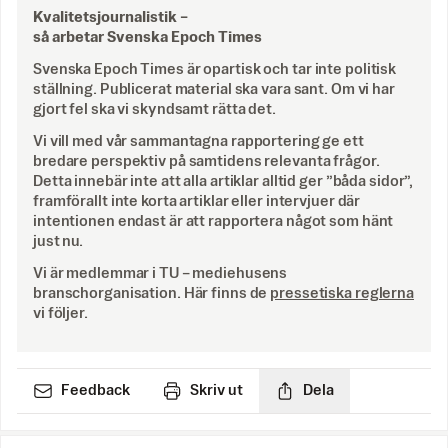
Kvalitetsjournalistik –
så arbetar Svenska Epoch Times
Svenska Epoch Times är opartisk och tar inte politisk
ställning. Publicerat material ska vara sant. Om vi har
gjort fel ska vi skyndsamt rätta det.
Vi vill med vår sammantagna rapportering ge ett
bredare perspektiv på samtidens relevanta frågor.
Detta innebär inte att alla artiklar alltid ger ”båda sidor”,
framförallt inte korta artiklar eller intervjuer där
intentionen endast är att rapportera något som hänt
just nu.
Vi är medlemmar i TU – mediehusens
branschorganisation. Här finns de
pressetiska reglerna
vi följer.
Feedback
Skriv ut
Dela