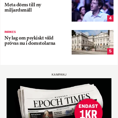
Meta döms till ny
miljardsmäll
4
INRIKES
Ny lag om psykiskt våld
prövas nu i domstolarna
5
KAMPANJ