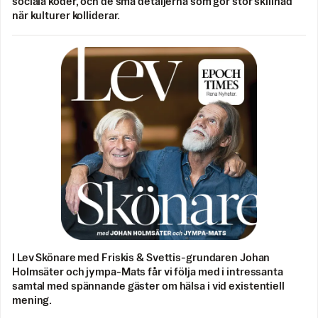
sociala koder, och de små detaljerna som gör stor skillnad
när kulturer kolliderar.
I Lev Skönare med Friskis & Svettis-grundaren Johan
Holmsäter och jympa-Mats får vi följa med i intressanta
samtal med spännande gäster om hälsa i vid existentiell
mening.