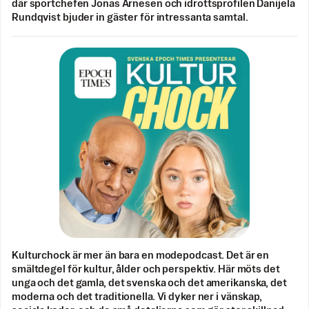
där sportchefen Jonas Arnesen och idrottsprofilen Danijela
Rundqvist bjuder in gäster för intressanta samtal.
Kulturchock är mer än bara en modepodcast. Det är en
smältdegel för kultur, ålder och perspektiv. Här möts det
unga och det gamla, det svenska och det amerikanska, det
moderna och det traditionella. Vi dyker ner i vänskap,