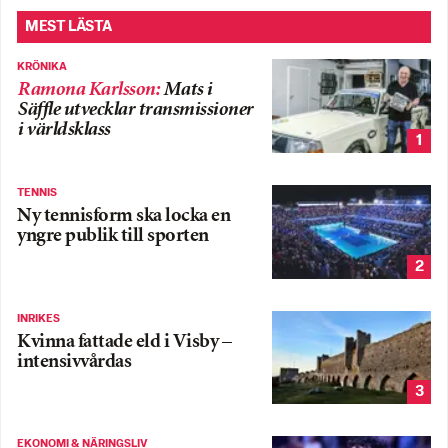
MEST LÄSTA
KRÖNIKA
Ramona Karlsson
:
Mats i
Säffle utvecklar transmissioner
i världsklass
1
TENNIS
Ny tennisform ska locka en
yngre publik till sporten
2
INRIKES
Kvinna fattade eld i Visby –
intensivvårdas
3
EKONOMI & NÄRINGSLIV