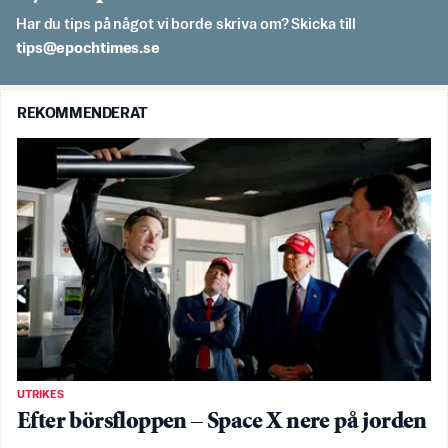
Har du tips på något vi borde skriva om? Skicka till
es.semithcope@spit
REKOMMENDERAT
UTRIKES
Efter börsfloppen – Space X nere på jorden