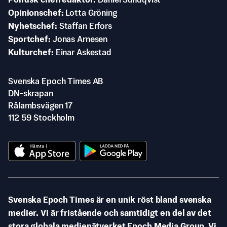
Politisk chefredaktör
Daniel Sundqvist
Opinionschef
Lotta Gröning
Nyhetschef
Staffan Erfors
Sportchef
Jonas Arnesen
Kulturchef
Einar Askestad
Svenska Epoch Times AB
DN-skrapan
Rålambsvägen 17
112 59 Stockholm
Svenska Epoch Times är en unik röst bland svenska
medier. Vi är fristående och samtidigt en del av det
stora globala medienätverket Epoch Media Group. Vi