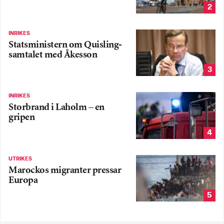
2
INRIKES
Statsministern om Quisling-
samtalet med Åkesson
3
INRIKES
Storbrand i Laholm – en
gripen
4
UTRIKES
Marockos migranter pressar
Europa
5