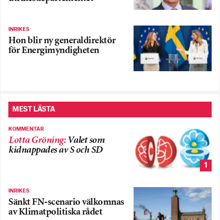
INRIKES
Hon blir ny generaldirektör
för Energimyndigheten
MEST LÄSTA
KOMMENTAR
Lotta Gröning
:
Valet som
kidnappades av S och SD
1
INRIKES
Sänkt FN-scenario välkomnas
av Klimatpolitiska rådet