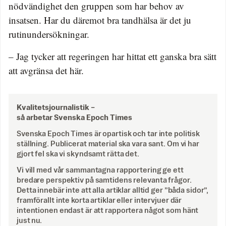
nödvändighet den gruppen som har behov av
insatsen. Har du däremot bra tandhälsa är det ju
rutinundersökningar.
– Jag tycker att regeringen har hittat ett ganska bra sätt
att avgränsa det här.
Kvalitetsjournalistik –
så arbetar Svenska Epoch Times
Svenska Epoch Times är opartisk och tar inte politisk
ställning. Publicerat material ska vara sant. Om vi har
gjort fel ska vi skyndsamt rätta det.
Vi vill med vår sammantagna rapportering ge ett
bredare perspektiv på samtidens relevanta frågor.
Detta innebär inte att alla artiklar alltid ger ”båda sidor”,
framförallt inte korta artiklar eller intervjuer där
intentionen endast är att rapportera något som hänt
just nu.