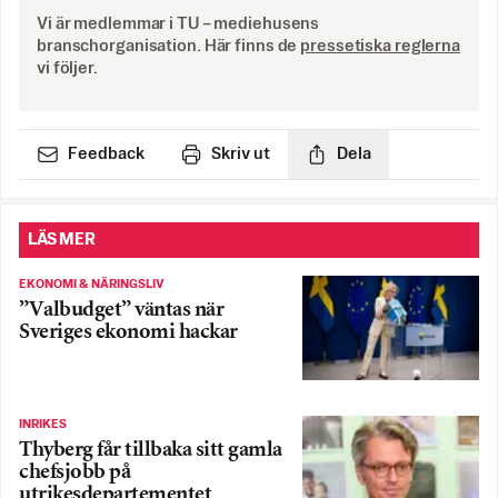
Vi är medlemmar i TU – mediehusens
branschorganisation. Här finns de
pressetiska reglerna
vi följer.
Feedback
Skriv ut
Dela
LÄS MER
EKONOMI & NÄRINGSLIV
”Valbudget” väntas när
Sveriges ekonomi hackar
INRIKES
Thyberg får tillbaka sitt gamla
chefsjobb på
utrikesdepartementet