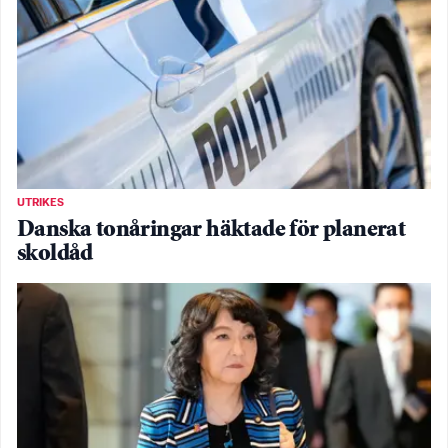
UTRIKES
Danska tonåringar häktade för planerat
skoldåd