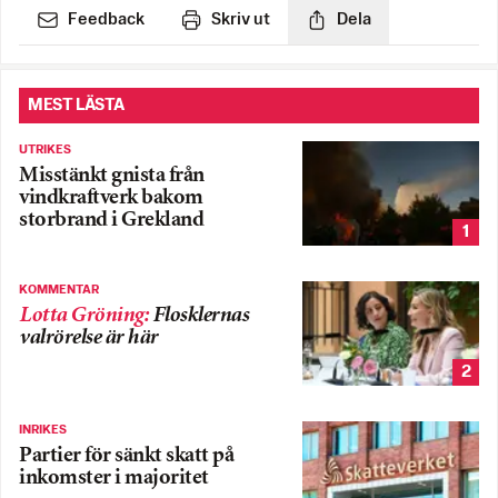
Feedback
Skriv ut
Dela
MEST LÄSTA
UTRIKES
Misstänkt gnista från
vindkraftverk bakom
storbrand i Grekland
1
KOMMENTAR
Lotta Gröning
:
Flosklernas
valrörelse är här
2
INRIKES
Partier för sänkt skatt på
inkomster i majoritet