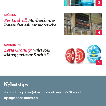
3
KRÖNIKA
Per Lindvall
:
Storbankernas
lönsamhet saknar motstycke
4
KOMMENTAR
Lotta Gröning
:
Valet som
kidnappades av S och SD
5
Nyhetstips
Har du tips på något vi borde skriva om? Skicka till
es.semithcope@spit