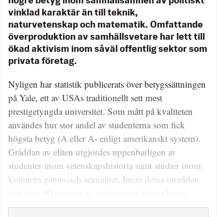
högre betyg inom samhällsämnen av politiskt
vinklad karaktär än till teknik,
naturvetenskap och matematik. Omfattande
överproduktion av samhällsvetare har lett till
ökad aktivism inom såväl offentlig sektor som
privata företag.
Nyligen har statistik publicerats över betygssättningen
på Yale, ett av USAs traditionellt sett mest
prestigetyngda universitet. Som mått på kvaliteten
användes hur stor andel av studenterna som fick
högsta betyg (A eller A- enligt amerikanskt system).
Gräddan av eliten utgjordes uppenbarligen av
studenter inom
vetenskapshistoria samt studier inom
kvinnors genus och sexualitet. Inom dessa områden
fick över 90 procent av studenterna högsta betyg.