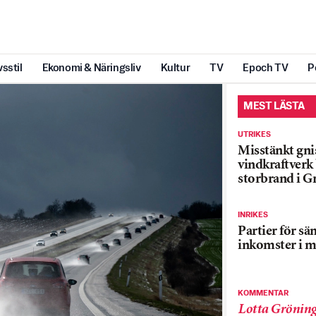
vsstil
Ekonomi & Näringsliv
Kultur
TV
Epoch TV
P
MEST LÄSTA
UTRIKES
Misstänkt gnis
vindkraftver
storbrand i G
INRIKES
Partier för sä
inkomster i m
KOMMENTAR
Lotta Grönin