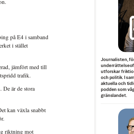
on.
ping på E4 i samband
ket i stället
Journalisten, fö
rad, jämfört med till
underrättelseo
utforskar frikti
spridd trafik.
och politik. I s
aktuella och tid
 De är de stora
podden som vågar
gränslandet.
Det kan växla snabbt
r.
lig riktning mot