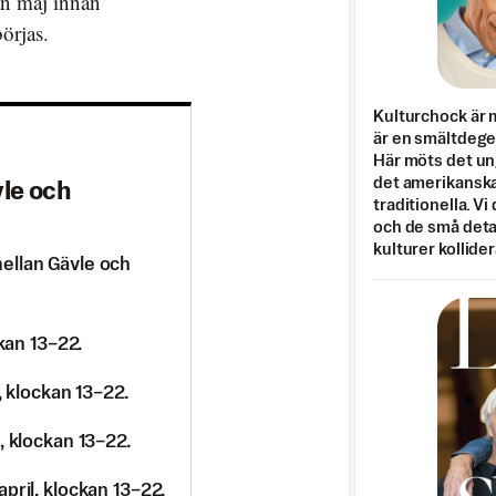
n maj innan
örjas.
Kulturchock är 
är en smältdegel
Här möts det un
det amerikanska
le och
traditionella. Vi
och de små detal
kulturer kollider
ellan Gävle och
ckan 13–22.
, klockan 13–22.
, klockan 13–22.
pril, klockan 13–22.