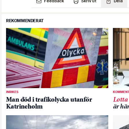
Feedback
Skriv ut
Dela
REKOMMENDERAT
INRIKES
KOMMENT
Man död i trafikolycka utanför
Lotta
Katrineholm
är hä