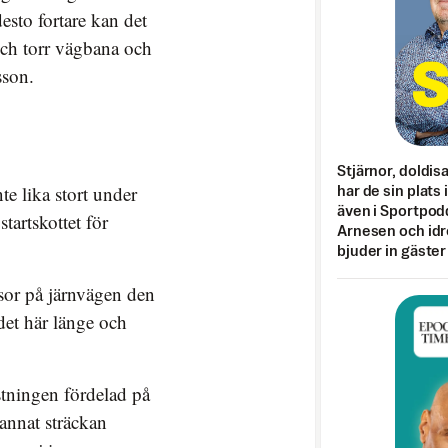
esto fortare kan det
och torr vägbana och
sson.
Stjärnor, doldis
te lika stort under
har de sin plats 
även i Sportpod
tartskottet för
Arnesen och idr
bjuder in gäster
resor på järnvägen den
det här länge och
stningen fördelad på
 annat sträckan