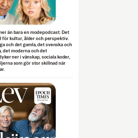
mer än bara en modepodcast. Det
 för kultur, ålder och perspektiv.
ga och det gamla, det svenska och
, det moderna och det
 dyker ner i vänskap, sociala koder,
jerna som gör stor skillnad när
ar.