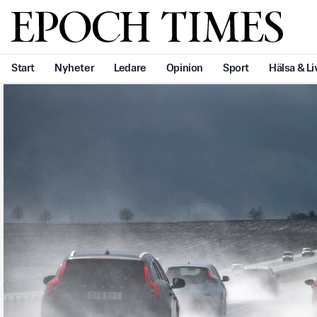
Svenska Epoch Times
Start
Nyheter
Ledare
Opinion
Sport
Hälsa & Li