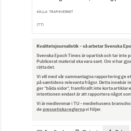
KÄLLA: TRAFIKVERKET
(TT)
Kvalitetsjournalistik –
så arbetar Svenska Ep
Svenska Epoch Times är opartisk och tar inte pol
Publicerat material ska vara sant. Om vi har gjo
rätta det.
Vi vill med vår sammantagna rapportering ge e
på samtidens relevanta frågor. Detta innebär inte 
ger ”båda sidor”, framförallt inte korta artiklar 
intentionen endast är att rapportera något som
Vi är medlemmar i TU – mediehusens branschor
de
pressetiska reglerna
vi följer.