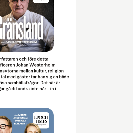
rfattaren och före detta
fficeren Johan Westerholm
onsytorna mellan kultur, religion
amtal med gäster tar han sig an både
lösa samhällsfrågor. Det här är
 gå dit andra inte når – in i