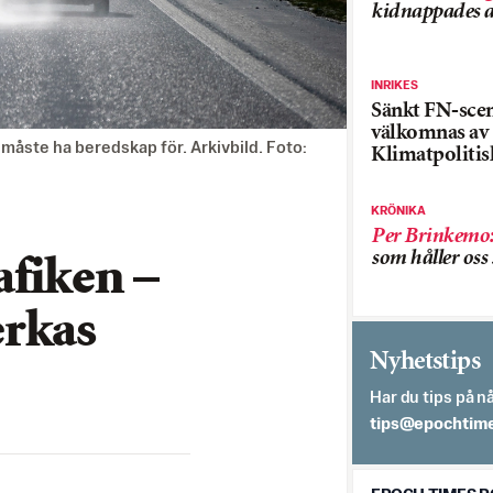
kidnappades a
INRIKES
Sänkt FN-sce
välkomnas av
måste ha beredskap för. Arkivbild. Foto:
Klimatpolitis
KRÖNIKA
Per Brinkemo
som håller os
afiken –
erkas
Nyhetstips
Har du tips på nå
es.semithcope@