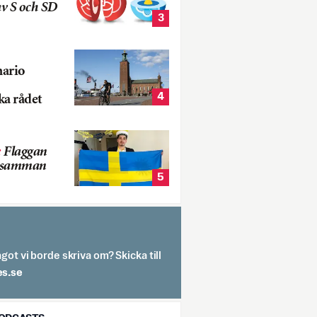
v S och SD
3
nario
4
ka rådet
:
Flaggan
s samman
5
got vi borde skriva om? Skicka till
spit