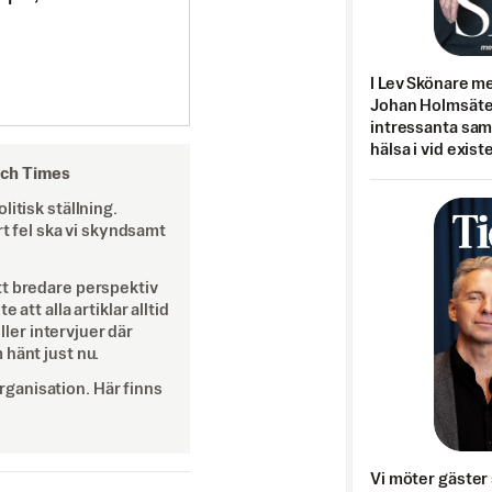
I Lev Skönare m
Johan Holmsäter
intressanta sa
hälsa i vid exist
och Times
itisk ställning.
rt fel ska vi skyndsamt
tt bredare perspektiv
att alla artiklar alltid
eller intervjuer där
 hänt just nu.
ganisation. Här finns
Vi möter gäster 