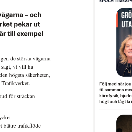
EPOCH TIMES 
vägarna – och
erket pekar ut
r till exempel
gen de största vägarna
sagt, vi vill ha
i den högsta säkerheten,
Trafikverket.
Följ med när jou
tillsammans med
ud för sträckan
kärnfysik, bjuder
högt och lågt kr
mycket
 bättre trafikflöde