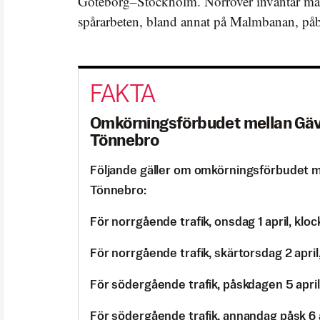
Göteborg–Stockholm. Norröver inväntar ma
spårarbeten, bland annat på Malmbanan, påb
Omkörningsförbudet mellan Gäv
Tönnebro
Följande gäller om omkörningsförbudet m
Tönnebro:
För norrgående trafik, onsdag 1 april, klo
För norrgående trafik, skärtorsdag 2 april
För södergående trafik, påskdagen 5 april
För södergående trafik, annandag påsk 6 a