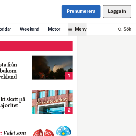
Prenumerera
Logga in
oddar
Weekend
Motor
Meny
Sök
ta från
k bakom
1
rekland
nkt skatt på
ajoritet
2
g
:
Valet som