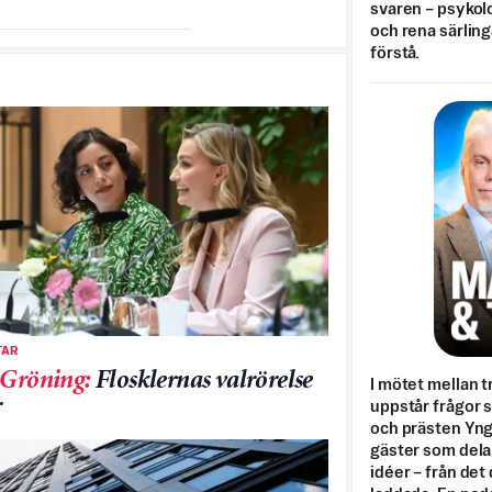
svaren – psykolo
och rena särling
förstå.
AR
 Gröning
:
Flosklernas valrörelse
I mötet mellan tr
r
uppstår frågor 
och prästen Yn
gäster som dela
idéer – från det 