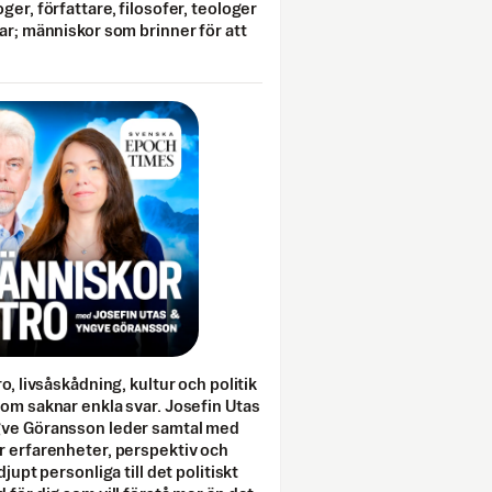
ger, författare, filosofer, teologer
ar; människor som brinner för att
o, livsåskådning, kultur och politik
som saknar enkla svar. Josefin Utas
gve Göransson leder samtal med
r erfarenheter, perspektiv och
djupt personliga till det politiskt