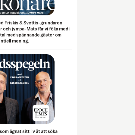
ed Friskis & Svettis-grundaren
 och jympa-Mats får vi följa med i
mtal med spännande gäster om
entiell mening.
som ägnat sitt liv åt att söka