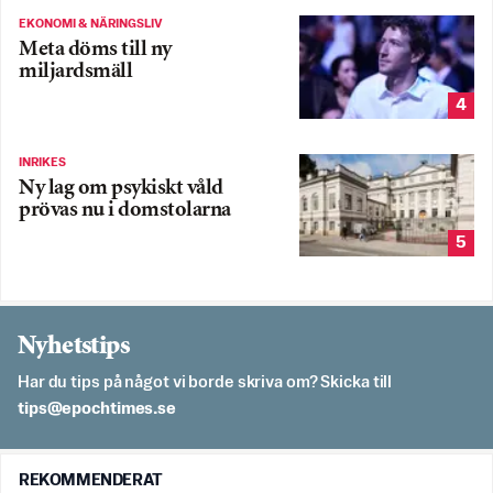
EKONOMI & NÄRINGSLIV
Meta döms till ny
miljardsmäll
4
INRIKES
Ny lag om psykiskt våld
prövas nu i domstolarna
5
Nyhetstips
Har du tips på något vi borde skriva om? Skicka till
es.semithcope@spit
REKOMMENDERAT