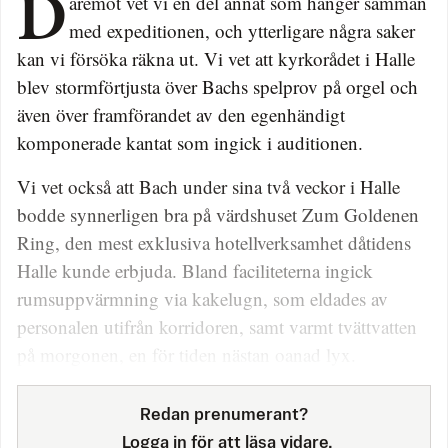
Däremot vet vi en del annat som hänger samman
med expeditionen, och ytterligare några saker
kan vi försöka räkna ut. Vi vet att kyrkorådet i Halle
blev stormförtjusta över Bachs spelprov på orgel och
även över framförandet av den egenhändigt
komponerade kantat som ingick i auditionen.
Vi vet också att Bach under sina två veckor i Halle
bodde synnerligen bra på värdshuset Zum Goldenen
Ring, den mest exklusiva hotellverksamhet dåtidens
Halle kunde erbjuda. Bland faciliteterna ingick
rumsuppvärmning via kakelugn, som eldades av
personalen utifrån korridoren, samt varmt tvättvatten
på morgonen, en för tiden nästan oanad lyx.
Redan prenumerant?
Logga in för att läsa vidare.