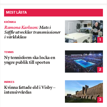
MEST LÄSTA
KRÖNIKA
Ramona Karlsson
:
Mats i
Säffle utvecklar transmissioner
i världsklass
1
TENNIS
Ny tennisform ska locka en
yngre publik till sporten
2
INRIKES
Kvinna fattade eld i Visby –
intensivvårdas
3