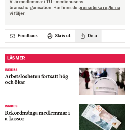
Vi är medlemmar i TU – mediehusens
branschorganisation. Här finns de
pressetiska reglerna
vi följer.
Feedback
Skriv ut
Dela
LÄS MER
INRIKES
Arbetslösheten fortsatt hög
och ökar
INRIKES
Rekordmånga medlemmar i
a-kassor