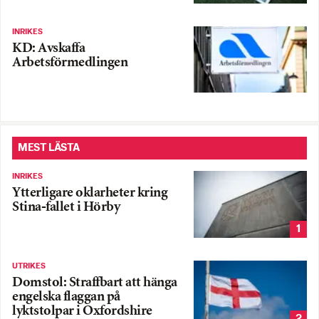
INRIKES
KD: Avskaffa
Arbetsförmedlingen
MEST LÄSTA
INRIKES
Ytterligare oklarheter kring
Stina-fallet i Hörby
1
UTRIKES
Domstol: Straffbart att hänga
engelska flaggan på
lyktstolpar i Oxfordshire
2