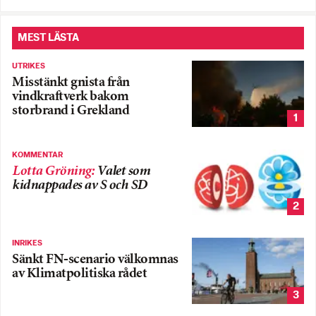
MEST LÄSTA
UTRIKES
Misstänkt gnista från
vindkraftverk bakom
storbrand i Grekland
1
KOMMENTAR
Lotta Gröning
:
Valet som
kidnappades av S och SD
2
INRIKES
Sänkt FN-scenario välkomnas
av Klimatpolitiska rådet
3