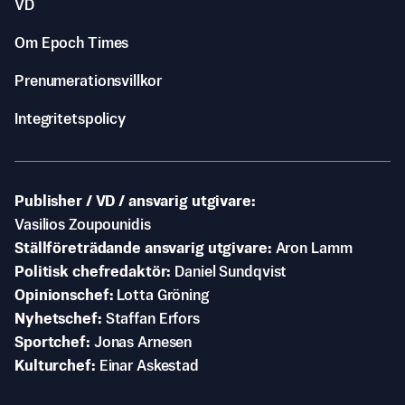
VD
Om Epoch Times
Prenumerationsvillkor
Integritetspolicy
Publisher / VD / ansvarig utgivare
Vasilios Zoupounidis
Ställföreträdande ansvarig utgivare
Aron Lamm
Politisk chefredaktör
Daniel Sundqvist
Opinionschef
Lotta Gröning
Nyhetschef
Staffan Erfors
Sportchef
Jonas Arnesen
Kulturchef
Einar Askestad