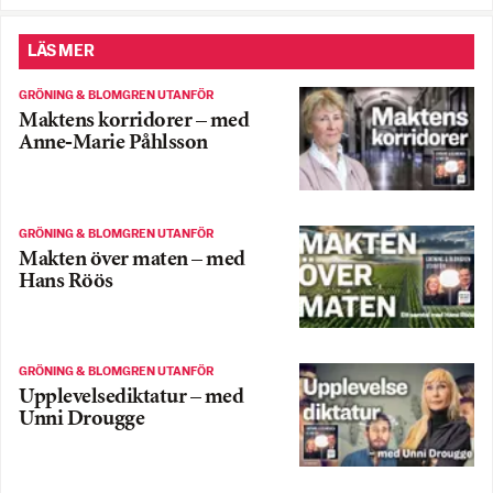
LÄS MER
GRÖNING & BLOMGREN UTANFÖR
Maktens korridorer – med
Anne-Marie Påhlsson
GRÖNING & BLOMGREN UTANFÖR
Makten över maten – med
Hans Röös
GRÖNING & BLOMGREN UTANFÖR
Upplevelsediktatur – med
Unni Drougge