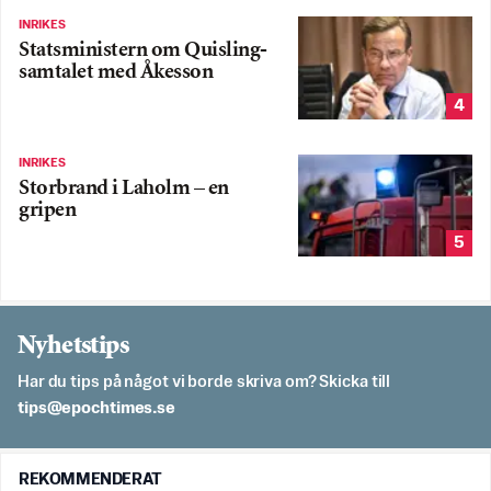
INRIKES
Statsministern om Quisling-
samtalet med Åkesson
4
INRIKES
Storbrand i Laholm – en
gripen
5
Nyhetstips
Har du tips på något vi borde skriva om? Skicka till
es.semithcope@spit
REKOMMENDERAT