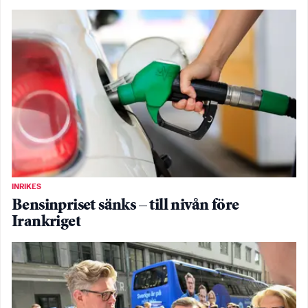
INRIKES
Bensinpriset sänks – till nivån före
Irankriget