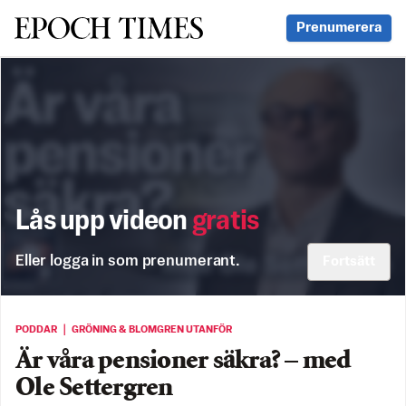
Svenska Epoch Times
Prenumerera
Lås upp videon
gratis
Eller logga in som prenumerant.
Fortsätt
PODDAR ｜ GRÖNING & BLOMGREN UTANFÖR
Är våra pensioner säkra? – med
Ole Settergren