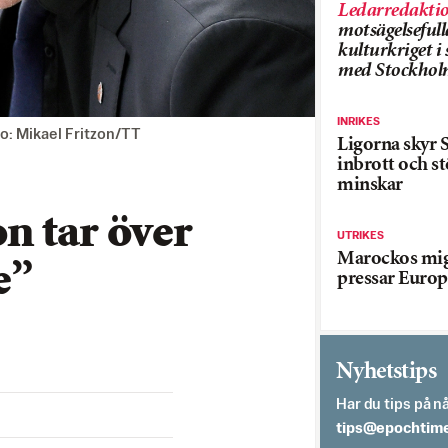
Ledarredakti
motsägelsefull
kulturkriget 
med Stockhol
INRIKES
to: Mikael Fritzon/TT
Ligorna skyr S
inbrott och st
minskar
n tar över
UTRIKES
Marockos mig
e”
pressar Europ
Nyhetstips
Har du tips på nå
es.semithcope@