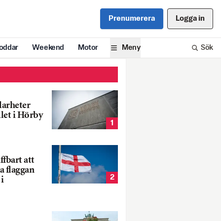
Prenumerera
Logga in
oddar
Weekend
Motor
Meny
Sök
larheter
llet i Hörby
1
fbart att
a flaggan
2
i