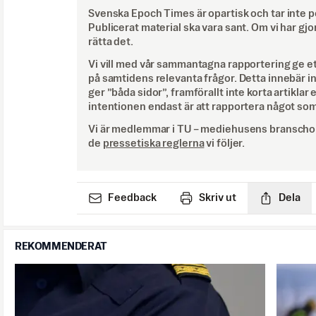
Svenska Epoch Times är opartisk och tar inte pol
Publicerat material ska vara sant. Om vi har gjo
rätta det.
Vi vill med vår sammantagna rapportering ge e
på samtidens relevanta frågor. Detta innebär inte 
ger ”båda sidor”, framförallt inte korta artiklar 
intentionen endast är att rapportera något som
Vi är medlemmar i TU – mediehusens branschor
de
pressetiska reglerna
vi följer.
Feedback
Skriv ut
Dela
REKOMMENDERAT