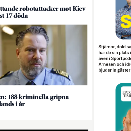
tande robotattacker mot Kiev
st 17 döda
Stjärnor, doldis
har de sin plats 
även i Sportpod
Arnesen och idr
bjuder in gäster
en: 188 kriminella gripna
ands i år