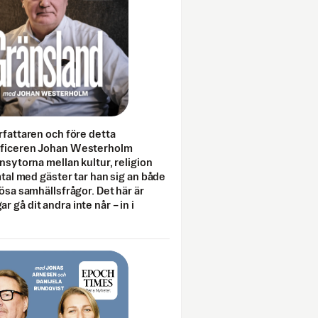
rfattaren och före detta
fficeren Johan Westerholm
onsytorna mellan kultur, religion
amtal med gäster tar han sig an både
lösa samhällsfrågor. Det här är
 gå dit andra inte når – in i