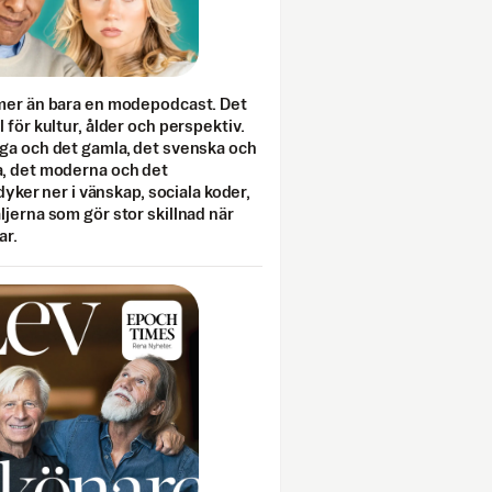
mer än bara en modepodcast. Det
 för kultur, ålder och perspektiv.
ga och det gamla, det svenska och
, det moderna och det
 dyker ner i vänskap, sociala koder,
jerna som gör stor skillnad när
ar.