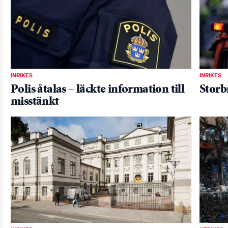
INRIKES
INRIKES
Polis åtalas – läckte information till
Storb
misstänkt