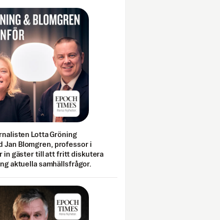
rnalisten Lotta Gröning
 Jan Blomgren, professor i
 in gäster till att fritt diskutera
ing aktuella samhällsfrågor.