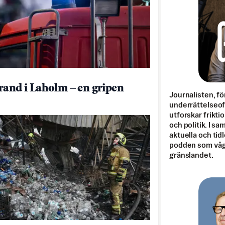
rand i Laholm – en gripen
Journalisten, fö
underrättelseo
utforskar frikti
och politik. I s
aktuella och tid
podden som vågar
gränslandet.