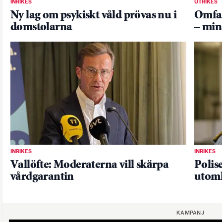
INRIKES
UTRIKES
Ny lag om psykiskt våld prövas nu i
Omfat
domstolarna
– min
INRIKES
INRIKES
Vallöfte: Moderaterna vill skärpa
Polis
vårdgarantin
utoml
KAMPANJ