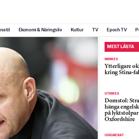
vsstil
Ekonomi & Näringsliv
Kultur
TV
Epoch TV
P
MEST LÄSTA
INRIKES
Ytterligare ok
kring Stina-fa
UTRIKES
Domstol: Straf
hänga engelsk
på lyktstolpar 
Oxfordshire
OSIGNERAT