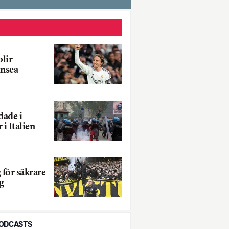
lir
ansea
dade i
 i Italien
 för säkrare
g
PODCASTS