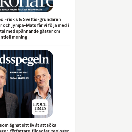
ed Friskis & Svettis-grundaren
 och jympa-Mats får vi följa med i
mtal med spännande gäster om
entiell mening.
som ägnat sitt liv åt att söka
ger, författare, filosofer, teologer