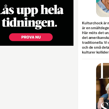
Kulturchock är 
är en smältdegel
Här möts det un
det amerikanska
traditionella. Vi
och de små detal
kulturer kollider