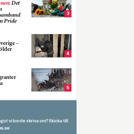
onen
:
Det
a
3
i samband
m Pride
verige –
ölder
4
ranter
a
5
got vi borde skriva om? Skicka till
spit