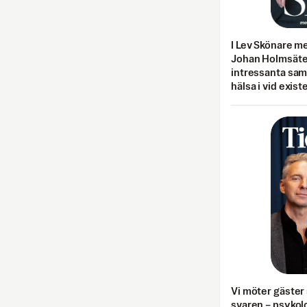
I Lev Skönare m
Johan Holmsäter
intressanta sa
hälsa i vid exist
Vi möter gäster 
svaren – psykolo