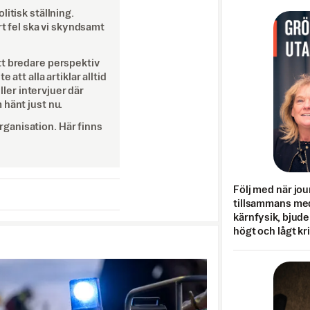
itisk ställning.
rt fel ska vi skyndsamt
tt bredare perspektiv
att alla artiklar alltid
eller intervjuer där
 hänt just nu.
ganisation. Här finns
Följ med när jou
tillsammans med
kärnfysik, bjuder
högt och lågt kr