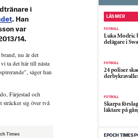
dtränare i
LÄS MER
adet
. Han
sson var
FOTBOLL
Luka Modric b
2013/14.
delägare i Sw
 brand, nu är det
i ta det här till nästa
FOTBOLL
24 poliser ska
spirerande", säger han
derbykravaller
odo, Färjestad och
FOTBOLL
 sträcker sig över två
Skarpa förslag
läktare på gån
och Times
EPOCH TIMES 