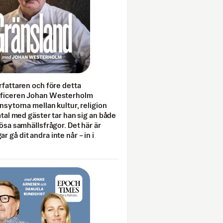
rfattaren och före detta
fficeren Johan Westerholm
onsytorna mellan kultur, religion
amtal med gäster tar han sig an både
lösa samhällsfrågor. Det här är
 gå dit andra inte når – in i