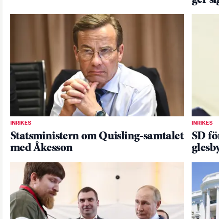
ger s
INRIKES
INRIKES
Statsministern om Quisling-samtalet
SD fö
med Åkesson
glesb