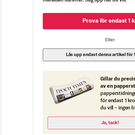
månaden därefter. Säg upp när du vill.
Prova för endast 1 k
Eller
Lås upp endast denna artikel för 
Gillar du preci
av en pappers
papperstidning
för endast 1 kr
du vill – ingen 
Ja, tack!