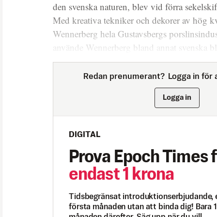
den svenska naturen, blev vid förra sekelski
Med kreativa tekniker och dekorer av hög kva
Wennerberg hela Gustavsbergs porslinsindust
använde Wennerberg bland annat svenska b
Redan prenumerant?
Logga in för a
Logga in
DIGITAL
Prova Epoch Times f
endast 1 krona
Tidsbegränsat introduktionserbjudande, 
första månaden utan att binda dig! Bara 1