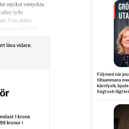
ftet mycket omtyckta.
litet lyfte
ri. I sin dekor
lommor och blad.
tt läsa vidare.
Följ med när jou
tillsammans med
kärnfysik, bjuder
ör
högt och lågt kr
endast 1 krona
99 kronor i