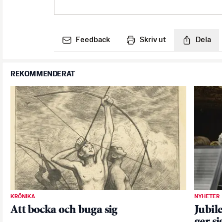
Feedback
Skriv ut
Dela
REKOMMENDERAT
KRÖNIKA
NYHETER
Att bocka och buga sig
Jubil