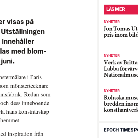
LÄS MER
r visas på
NYHETER
Jon Tomas Uts
Utställningen
pris inom bil
 innehåller
glas med blom-
NYHETER
juni.
Verk av Britt
Labba förvärva
Nationalmus
mstermålare i Paris
som mönstertecknare
NYHETER
linsfabrik. Redan som
Röhsska musee
n och dess inneboende
bredden inom
hela hans konstnärskap
konsthantver
i hemmet.
EPOCH TIMES 
d inspiration från