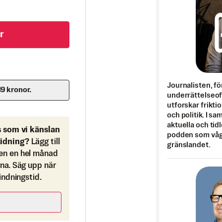
r
Journalisten, fö
19 kronor.
underrättelseo
utforskar frikti
och politik. I s
aktuella och tid
s som vi känslan
podden som vågar
tidning?
Lägg till
gränslandet.
en en hel månad
ona. Säg upp när
bindningstid.