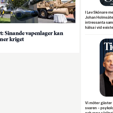
I Lev Skönare m
Johan Holmsäter
intressanta sa
hälsa i vid exist
t: Sinande vapenlager kan
 ner kriget
Vi möter gäster 
svaren – psykolo