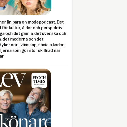
mer än bara en modepodcast. Det
 för kultur, ålder och perspektiv.
ga och det gamla, det svenska och
, det moderna och det
 dyker ner i vänskap, sociala koder,
jerna som gör stor skillnad när
ar.