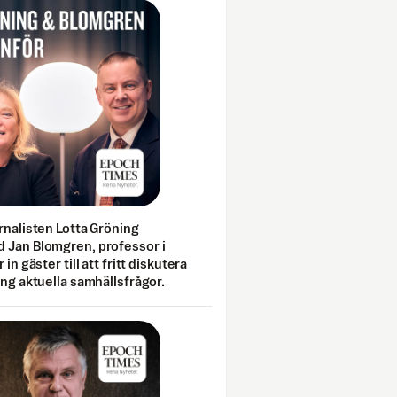
rnalisten Lotta Gröning
 Jan Blomgren, professor i
 in gäster till att fritt diskutera
ing aktuella samhällsfrågor.