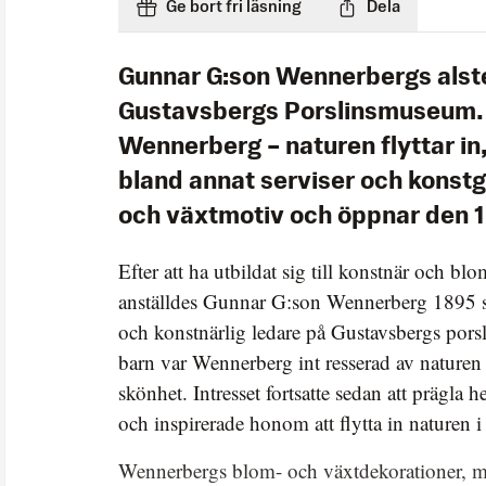
Ge bort fri läsning
Dela
Gunnar G:son Wennerbergs alste
Gustavsbergs Porslinsmuseum. 
Wennerberg – naturen flyttar in,
bland annat serviser och konst
och växtmotiv och öppnar den 1 
Efter att ha utbildat sig till konstnär och blo
anställdes Gunnar G:son Wennerberg 1895 
och konstnärlig ledare på Gustavsbergs pors
barn var Wennerberg int resserad av nature
skönhet. Intresset fortsatte sedan att prägla 
och inspirerade honom att flytta in naturen 
Wennerbergs blom- och växtdekorationer, me