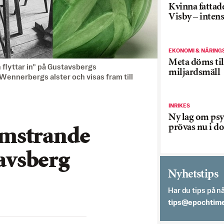
Kvinna fattade
Visby – inten
EKONOMI & NÄRING
Meta döms til
flyttar in” på Gustavsbergs
miljardsmäll
 Wennerbergs alster och visas fram till
INRIKES
Ny lag om psy
prövas nu i d
mstrande
tavsberg
Nyhetstips
Har du tips på nå
es.semithcope@