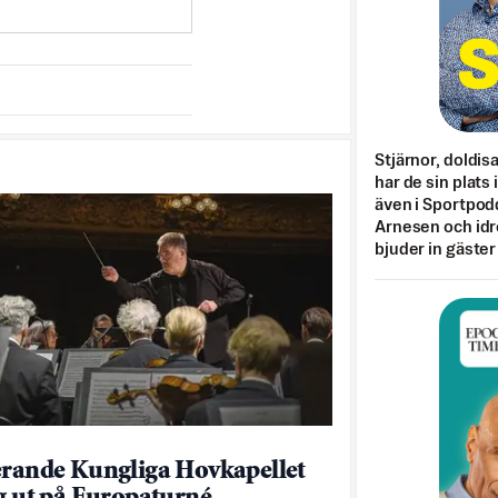
Stjärnor, doldis
har de sin plats 
även i Sportpod
Arnesen och idr
bjuder in gäster
erande Kungliga Hovkapellet