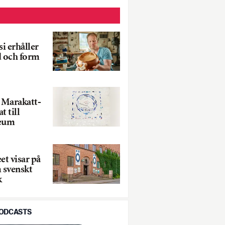
i erhåller
d och form
a Marakatt-
t till
eum
t visar på
 svenskt
k
PODCASTS