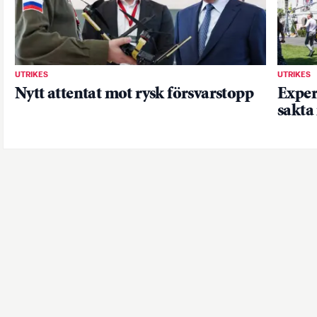
UTRIKES
UTRIKES
Nytt attentat mot rysk försvarstopp
Exper
sakta