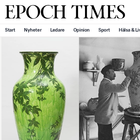
Svenska Epoch Times
Start
Nyheter
Ledare
Opinion
Sport
Hälsa & Li