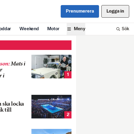
Prenumerera
Logga in
oddar
Weekend
Motor
Meny
Sök
son
:
Mats i
r
1
 i
 ska locka
k till
2