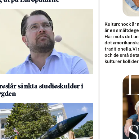
ig ut på Europaturné
Kulturchock är 
är en smältdegel
Här möts det un
det amerikanska
traditionella. Vi
och de små detal
kulturer kollider
reslår sänkta studieskulder i
ygden