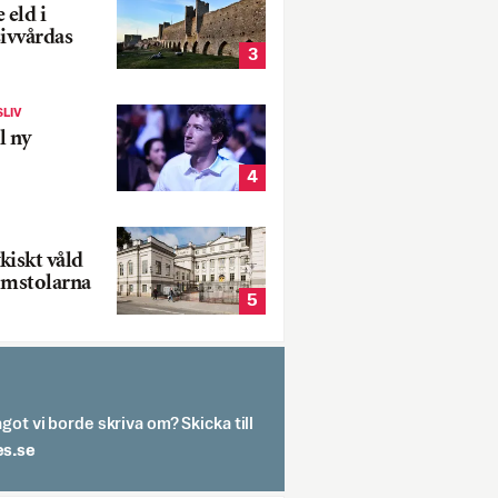
 eld i
sivvårdas
3
SLIV
l ny
4
kiskt våld
omstolarna
5
got vi borde skriva om? Skicka till
spit