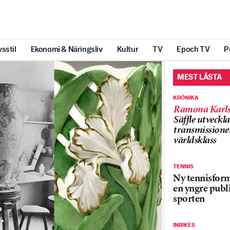
vsstil
Ekonomi & Näringsliv
Kultur
TV
Epoch TV
P
MEST LÄSTA
KRÖNIKA
Ramona Karls
Säffle utveckla
transmissioner
världsklass
TENNIS
Ny tennisform
en yngre publi
sporten
INRIKES