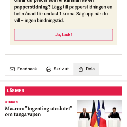
Gillar du precis som vi känslan av en
papperstidning?
Lägg till papperstidningen en
hel månad för endast 1 krona. Säg upp när du
vill – ingen bindningstid.
Ja, tack!
Feedback
Skriv ut
Dela
LÄS MER
UTRIKES
Macron: "Ingenting uteslutet"
om tunga vapen