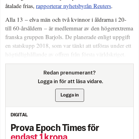
åtalade frias,
rapporterar nyhetsbyrån Reuters
.
Alla 13 – elva män och två kvinnor i åldrarna i 20-
till 60-årsåldern – är medlemmar av den högerextrema
franska gruppen Barjols. De planerade enligt uppgift
en statskupp 2018, som var tänkt att utföras under ett
högtidlighållande av offren från första världskriget.
Redan prenumerant?
Logga in för att läsa vidare.
Logga in
DIGITAL
Prova Epoch Times för
endast 1 krona