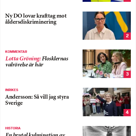
Ny DO lovar krafttag mot
åldersdiskriminering
2
KOMMENTAR
Lotta Gröning
:
Flosklernas
valrörelse är här
3
INRIKES
Andersson: Så vill jag styra
Sverige
4
HISTORIA
En brutal kulmination av