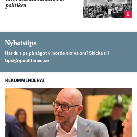
politiken
5
Nyhetstips
Har du tips på något vi borde skriva om? Skicka till
es.semithcope@spit
REKOMMENDERAT