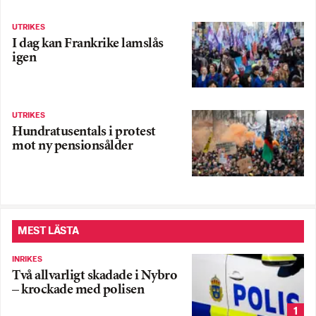
UTRIKES
I dag kan Frankrike lamslås
igen
UTRIKES
Hundratusentals i protest
mot ny pensionsålder
MEST LÄSTA
INRIKES
Två allvarligt skadade i Nybro
– krockade med polisen
1