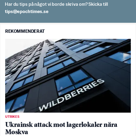
Har du tips på något vi borde skriva om? Skicka till
es.semithcope@spit
REKOMMENDERAT
UTRIKES
Ukrainsk attack mot lagerlokaler nära
Moskva