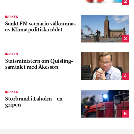
2
INRIKES
Sänkt FN-scenario välkomnas
av Klimatpolitiska rådet
3
INRIKES
Statsministern om Quisling-
samtalet med Åkesson
4
INRIKES
Storbrand i Laholm – en
gripen
5