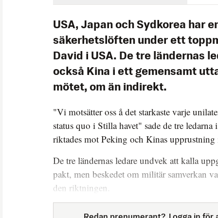
USA, Japan och Sydkorea har e
säkerhetslöften under ett top
David i USA. De tre ländernas l
också Kina i ett gemensamt utt
mötet, om än indirekt.
"Vi motsätter oss å det starkaste varje unilate
status quo i Stilla havet" sade de tre ledarna 
riktades mot Peking och Kinas upprustning i
De tre ländernas ledare undvek att kalla uppg
pakt, men beskedet om militär samverkan var
den riktningen.
Redan prenumerant?
Logga in för a