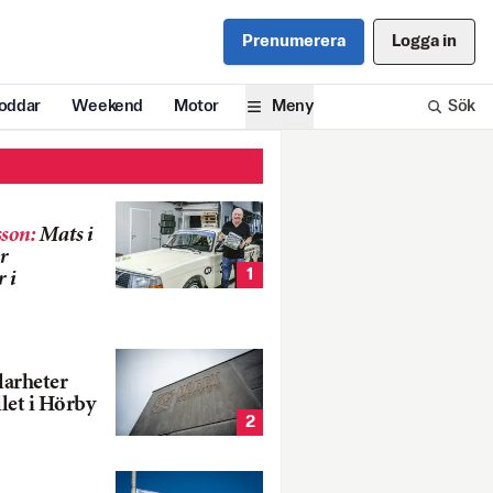
Prenumerera
Logga in
oddar
Weekend
Motor
Meny
Sök
son
:
Mats i
r
1
 i
larheter
llet i Hörby
2