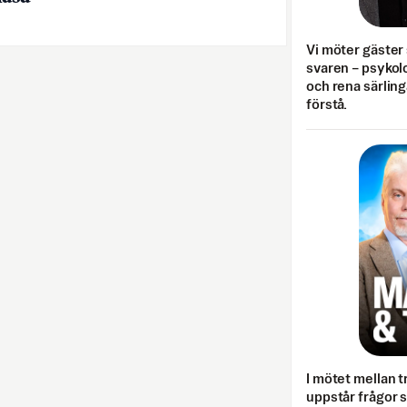
Vi möter gäster 
svaren – psykolo
och rena särling
förstå.
I mötet mellan tr
uppstår frågor 