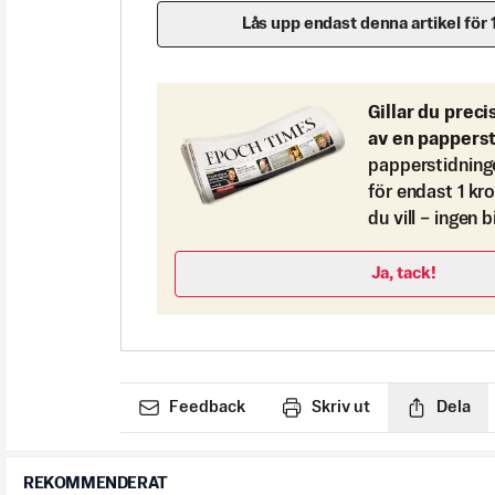
Lås upp endast denna artikel för 
Gillar du preci
av en pappers
papperstidning
för endast 1 kr
du vill – ingen 
Ja, tack!
Feedback
Skriv ut
Dela
REKOMMENDERAT