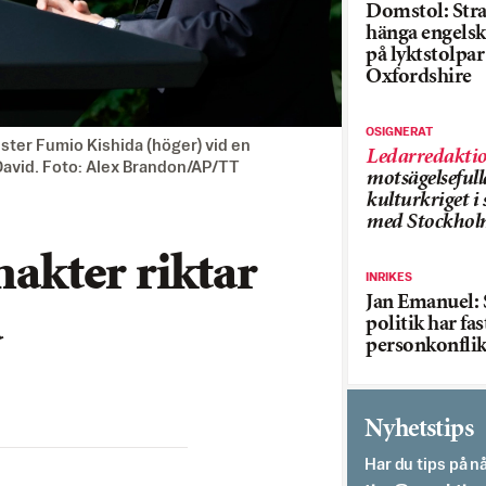
Domstol: Straf
hänga engelsk
på lyktstolpar 
Oxfordshire
OSIGNERAT
ter Fumio Kishida (höger) vid en
Ledarredakti
avid. Foto: Alex Brandon/AP/TT
motsägelsefull
kulturkriget 
med Stockhol
makter riktar
INRIKES
Jan Emanuel: 
a
politik har fas
personkonflik
Nyhetstips
Har du tips på nå