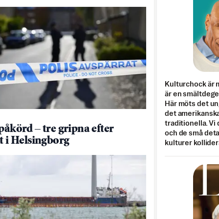
Kulturchock är 
är en smältdegel
Här möts det un
det amerikanska
traditionella. Vi
påkörd – tre gripna efter
och de små detal
kt i Helsingborg
kulturer kollider