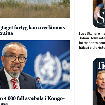
gtaget fartyg kan överlämnas
kraina
I Lev Skönare m
Johan Holmsäter
intressanta sa
hälsa i vid exist
n 4 000 fall av ebola i Kongo-
asa