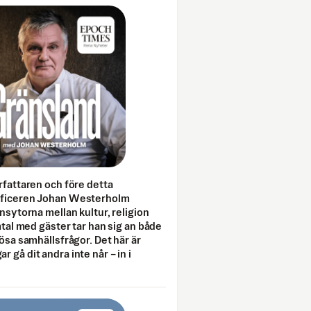
rfattaren och före detta
fficeren Johan Westerholm
onsytorna mellan kultur, religion
amtal med gäster tar han sig an både
lösa samhällsfrågor. Det här är
 gå dit andra inte når – in i