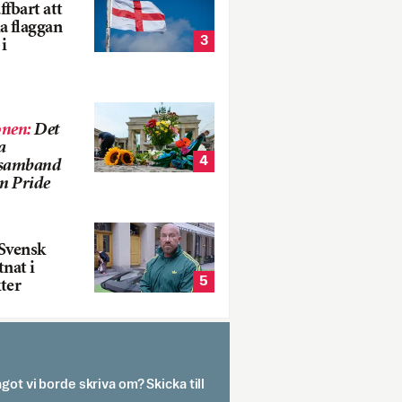
fbart att
a flaggan
3
i
onen
:
Det
a
4
i samband
m Pride
Svensk
tnat i
5
ter
got vi borde skriva om? Skicka till