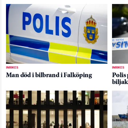
INRIKES
INRIKES
Man död i bilbrand i Falköping
Polis 
bilja