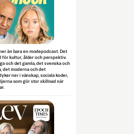
mer än bara en modepodcast. Det
 för kultur, ålder och perspektiv.
ga och det gamla, det svenska och
, det moderna och det
 dyker ner i vänskap, sociala koder,
jerna som gör stor skillnad när
ar.