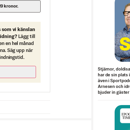
19 kronor.
s som vi känslan
tidning?
Lägg till
en en hel månad
ona. Säg upp när
bindningstid.
Stjärnor, doldis
har de sin plats 
även i Sportpod
Arnesen och idr
bjuder in gäster