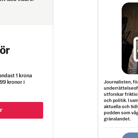
ör
endast 1 krona
99 kronor i
Journalisten, fö
underrättelseo
utforskar frikti
och politik. I s
aktuella och tid
r
podden som vågar
gränslandet.