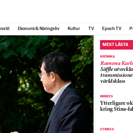
vsstil
Ekonomi & Näringsliv
Kultur
TV
Epoch TV
P
MEST LÄSTA
KRÖNIKA
Ramona Karls
Säffle utveckla
transmissioner
världsklass
INRIKES
Ytterligare ok
kring Stina-fa
UTRIKES