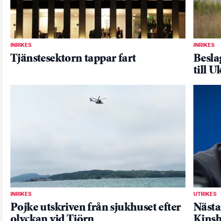
INRIKES
INRIKES
Tjänstesektorn tappar fart
Besla
till U
INRIKES
UTRIKES
Pojke utskriven från sjukhuset efter
Nästa
olyckan vid Tjörn
Kinsh