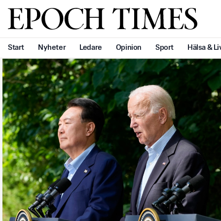
Svenska Epoch Times
Start
Nyheter
Ledare
Opinion
Sport
Hälsa & Li