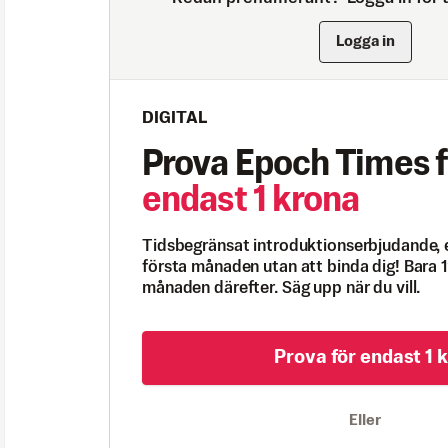
Logga in
DIGITAL
Prova Epoch Times f
endast 1 krona
Tidsbegränsat introduktionserbjudande, 
första månaden utan att binda dig! Bara 1
månaden därefter. Säg upp när du vill.
Prova för endast 1 k
Eller