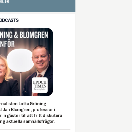
spit
PODCASTS
rnalisten Lotta Gröning
 Jan Blomgren, professor i
 in gäster till att fritt diskutera
ing aktuella samhällsfrågor.