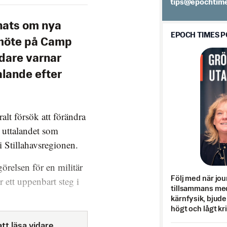
es.semithcope@
nats om nya
EPOCH TIMES 
pmöte på Camp
edare varnar
alande efter
ralt försök att förändra
i uttalandet som
 Stillahavsregionen.
örelsen för en militär
 ett uppenbart steg i
Följ med när jou
tillsammans med
kärnfysik, bjuder
högt och lågt kr
tt läsa vidare.